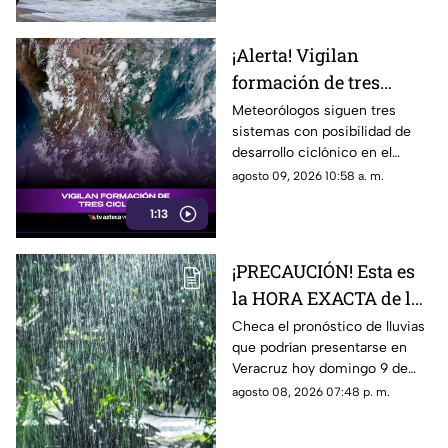
¡Alerta! Vigilan
formación de tres
ciclones; ¿afectarán a
Meteorólogos siguen tres
sistemas con posibilidad de
Veracruz?
desarrollo ciclónico en el
Pacífico; conoce si podrían
agosto 09, 2026 10:58 a. m.
generar efectos en Veracruz.
1:13
¡PRECAUCIÓN! Esta es
la HORA EXACTA de las
lluvias en el estado de
Checa el pronóstico de lluvias
que podrían presentarse en
Veracruz hoy 9 de
Veracruz hoy domingo 9 de
agosto de 2026
agosto, así como la hora
agosto 08, 2026 07:48 p. m.
exacta de estas.