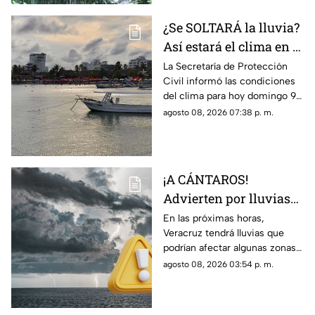
¿Se SOLTARÁ la lluvia?
Así estará el clima en el
estado de Veracruz hoy
La Secretaría de Protección
Civil informó las condiciones
9 de agosto de 2026
del clima para hoy domingo 9
de agosto de 2026 en
agosto 08, 2026 07:38 p. m.
Veracruz; así como el
pronóstico de temperatura,
probabilidad de lluvias y el
clima en los diferentes
¡A CÁNTAROS!
municipios de la entidad.
Advierten por lluvias
MUY FUERTES en
En las próximas horas,
Veracruz tendrá lluvias que
Veracruz durante las
podrían afectar algunas zonas
próximas horas; esto
de la región; en TV Azteca
agosto 08, 2026 03:54 p. m.
sabemos
Veracruz te contamos cuál es
el pronóstico.