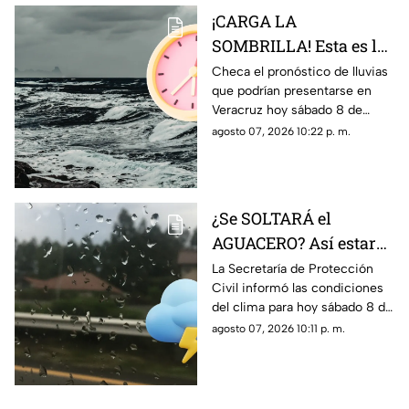
¡CARGA LA
SOMBRILLA! Esta es la
HORA EXACTA de las
Checa el pronóstico de lluvias
que podrían presentarse en
lluvias en el estado de
Veracruz hoy sábado 8 de
Veracruz hoy 8 de
agosto, así como la hora
agosto 07, 2026 10:22 p. m.
agosto de 2026
exacta de estas.
¿Se SOLTARÁ el
AGUACERO? Así estará
el clima en el estado de
La Secretaría de Protección
Civil informó las condiciones
Veracruz hoy 8 de
del clima para hoy sábado 8 de
agosto de 2026
agosto de 2026 en Veracruz;
agosto 07, 2026 10:11 p. m.
así como el pronóstico de
temperatura, probabilidad de
lluvias y el clima en los
diferentes municipios de la