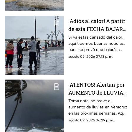
olvides el paraguas!
¡Adiós al calor! A partir
de esta FECHA BAJARÁ
la TEMPERATURA en
Si ya estás cansado del calor,
aquí traemos buenas noticias,
Veracruz
pues se prevé que bajará la
temperatura. En TV Azteca
agosto 09, 2026 07:13 p. m.
Veracruz te compartimos el
pronóstico.
¡ATENTOS! Alertan por
AUMENTO de LLUVIAS
en Veracruz ¿A partir
Toma nota; se prevé el
aumento de lluvias en Veracruz
de cuándo?
en las próximas semanas. Aquí
te compartimos el pronóstico.
agosto 09, 2026 06:29 p. m.