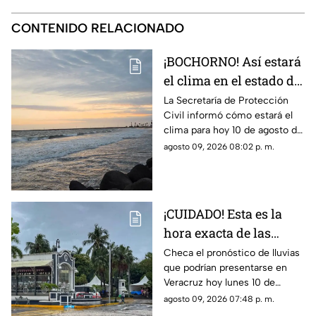
CONTENIDO RELACIONADO
¡BOCHORNO! Así estará
el clima en el estado de
Veracruz hoy 10 de
La Secretaría de Protección
Civil informó cómo estará el
agosto de 2026
clima para hoy 10 de agosto de
2026 en Veracruz, así como el
agosto 09, 2026 08:02 p. m.
pronóstico de temperatura,
probabilidad de lluvias y el
clima en los diferentes
municipios de la entidad.
¡CUIDADO! Esta es la
hora exacta de las
lluvias en el estado de
Checa el pronóstico de lluvias
que podrían presentarse en
Veracruz hoy 10 de
Veracruz hoy lunes 10 de
agosto de 2026
agosto de 2026, así como la
agosto 09, 2026 07:48 p. m.
hora exacta de estas. ¡No