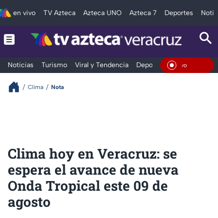
en vivo
TV Azteca
Azteca UNO
Azteca 7
Deportes
Notic
Noticias
Turismo
Viral y Tendencia
Deportes
Espectáculos
En Viv
Clima
Nota
Clima hoy en Veracruz: se
espera el avance de nueva
Onda Tropical este 09 de
agosto