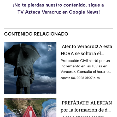
¡No te pierdas nuestro contenido, sigue a
TV Azteca Veracruz en Google News!
CONTENIDO RELACIONADO
¡Atento Veracruz! A esta
HORA se soltará el
AGUACERO en Veracruz
Protección Civil alertó por un
incremento en las lluvias en
hoy jueves 6 de agosto
Veracruz. Consulta el horario
previsto para las
agosto 06, 2026 01:07 p. m.
precipitaciones más intensas.
¡PREPÁRATE! ALERTAN
por la formación de dos
ciclones en México