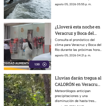
Veracruz
de huracanes en Veracruz.
agosto 05, 2026 05:55 p. m.
¿Lloverá esta noche en
Veracruz y Boca del
Río? Este es el
Consulta el pronóstico del
clima para Veracruz y Boca del
pronóstico del clima
Río durante las próximas horas
de este miércoles 5 de agosto
agosto 05, 2026 04:21 p. m.
del 2026.
1:30
Lluvias darán tregua al
CALORÓN en Veracruz;
prevén descenso de
Meteorólogos anticipan
precipitaciones y una
temperatura en estos
disminución de hasta tres
días
grados en varias regiones de