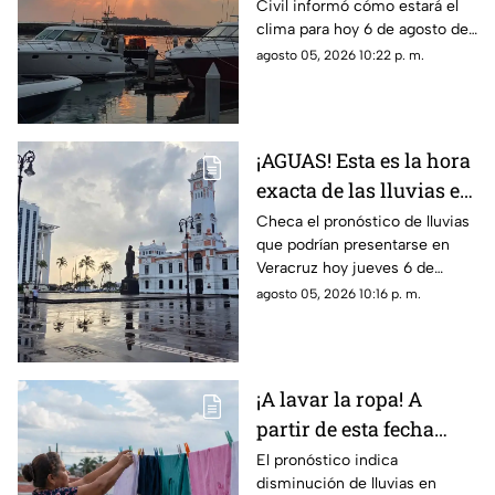
Civil informó cómo estará el
agosto de 2026
clima para hoy 6 de agosto de
2026 en Veracruz, así como el
agosto 05, 2026 10:22 p. m.
pronóstico de temperatura,
probabilidad de lluvias y el
clima en los diferentes
municipios de la entidad.
¡AGUAS! Esta es la hora
exacta de las lluvias en
el estado de Veracruz
Checa el pronóstico de lluvias
que podrían presentarse en
hoy 6 de agosto de 2026
Veracruz hoy jueves 6 de
agosto de 2026, así como la
agosto 05, 2026 10:16 p. m.
hora exacta de estas. ¡No
olvides el paraguas!
¡A lavar la ropa! A
partir de esta fecha
disminuyen las lluvias
El pronóstico indica
disminución de lluvias en
en Veracruz