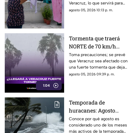
Veracruz, lo que servirá para
que muchos aprovechen a
agosto 05, 2026 10:13 p. m.
lavar la ropa. Aquí te contamos.
Tormenta que traerá
NORTE de 70 km/h
llegará a Veracruz; así
Toma precauciones; se prevé
que Veracruz sea afectado con
estará el mal tiempo
una fuerte tormenta que dejará
viento del norte de hasta 70
agosto 05, 2026 09:39 p. m.
km/h.
1:04
Temporada de
huracanes: Agosto
podría ser el mes más
Conoce por qué agosto es
considerado uno de los meses
peligroso para
más activos de la temporada