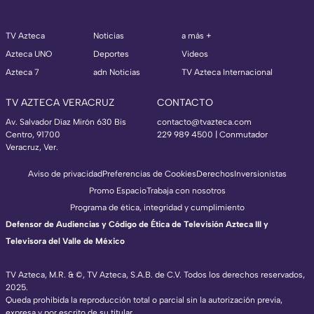
TV Azteca
Noticias
a más +
Azteca UNO
Deportes
Videos
Azteca 7
adn Noticias
TV Azteca Internacional
TV AZTECA VERACRUZ
CONTACTO
Av. Salvador Díaz Mirón 630 Bis
contacto@tvazteca.com
Centro, 91700
229 989 4500 | Conmutador
Veracruz, Ver.
Aviso de privacidad
Preferencias de Cookies
Derechos
Inversionistas
Promo Espacio
Trabaja con nosotros
Programa de ética, integridad y cumplimiento
Defensor de Audiencias y Código de Ética de Televisión Azteca III y
Televisora del Valle de México
TV Azteca, M.R. & ©, TV Azteca, S.A.B. de C.V. Todos los derechos reservados,
2025.
Queda prohibida la reproducción total o parcial sin la autorización previa,
expresa y por escrito de su titular.