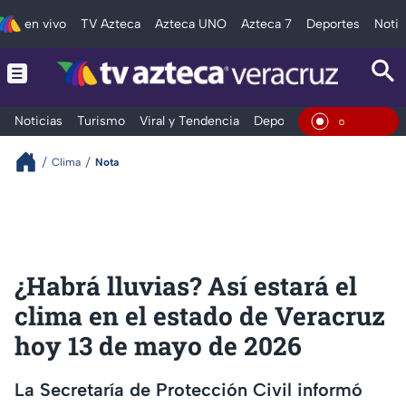
en vivo
TV Azteca
Azteca UNO
Azteca 7
Deportes
Notic
Noticias
Turismo
Viral y Tendencia
Deportes
Espectáculos
En Vivo
Clima
Nota
¿Habrá lluvias? Así estará el
clima en el estado de Veracruz
hoy 13 de mayo de 2026
La Secretaría de Protección Civil informó