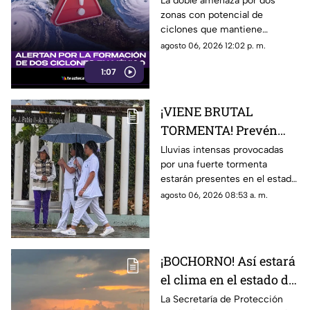
La doble amenaza por dos
zonas con potencial de
¿Veracruz está en
ciclones que mantiene
RIESGO?
vigilancia en México; la doble
agosto 06, 2026 12:02 p. m.
amenaza favorecerá lluvias y
1:07
tormentas aisladas en Veracruz
¡VIENE BRUTAL
TORMENTA! Prevén
lluvias fuertes para
Lluvias intensas provocadas
por una fuerte tormenta
Veracruz a partir de
estarán presentes en el estado
este día
de Veracruz; aquí te damos los
agosto 06, 2026 08:53 a. m.
detalles del día del impacto en
la entidad.
¡BOCHORNO! Así estará
el clima en el estado de
Veracruz hoy 6 de
La Secretaría de Protección