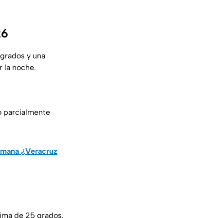
26
grados y una
r la noche.
o parcialmente
semana ¿Veracruz
ima de 25 grados.