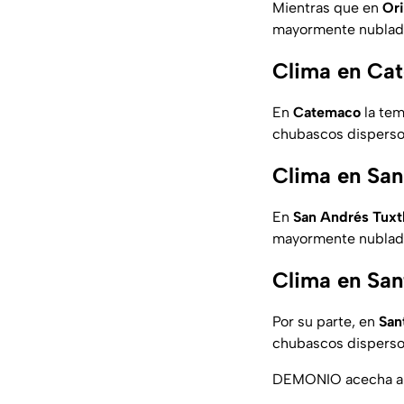
Mientras que en
Or
mayormente nublado 
Clima en Cat
En
Catemaco
la tem
chubascos disperso
Clima en San
En
San Andrés Tuxt
mayormente nublado
Clima en San
Por su parte, en
San
chubascos disperso
DEMONIO acecha a h