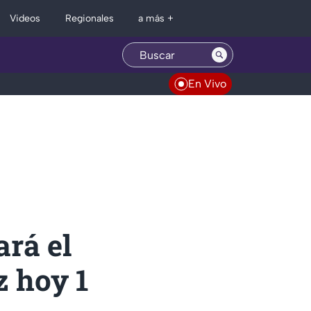
Regionales
Videos
a más +
En Vivo
ará el
z hoy 1