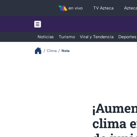
en vivo
TV Azteca
Aztec
Noticias
Turismo
Viral y Tendencia
Deportes
Clima
Nota
¡Aument
clima e