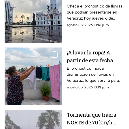
el estado de Veracruz
Checa el pronóstico de lluvias
que podrían presentarse en
hoy 6 de agosto de 2026
Veracruz hoy jueves 6 de
agosto de 2026, así como la
agosto 05, 2026 10:16 p. m.
hora exacta de estas. ¡No
olvides el paraguas!
¡A lavar la ropa! A
partir de esta fecha
disminuyen las lluvias
El pronóstico indica
disminución de lluvias en
en Veracruz
Veracruz, lo que servirá para
que muchos aprovechen a
agosto 05, 2026 10:13 p. m.
lavar la ropa. Aquí te contamos.
Tormenta que traerá
NORTE de 70 km/h