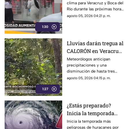
clima para Veracruz y Boca del
pronóstico del clima
Río durante las próximas horas
de este miércoles 5 de agosto
agosto 05, 2026 04:21 p. m.
del 2026.
1:30
Lluvias darán tregua al
CALORÓN en Veracruz;
prevén descenso de
Meteorólogos anticipan
precipitaciones y una
temperatura en estos
disminución de hasta tres
días
grados en varias regiones de
agosto 05, 2026 04:15 p. m.
Veracruz.
1:27
¿Estás preparado?
Inicia la temporada
más peligrosa de
Inicia la temporada más
peligrosas de huracanes por
huracanes: Veracruz en