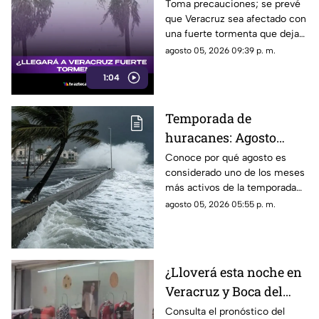
llegará a Veracruz; así
Toma precauciones; se prevé
que Veracruz sea afectado con
estará el mal tiempo
una fuerte tormenta que dejará
viento del norte de hasta 70
agosto 05, 2026 09:39 p. m.
km/h.
1:04
Temporada de
huracanes: Agosto
podría ser el mes más
Conoce por qué agosto es
considerado uno de los meses
peligroso para
más activos de la temporada
Veracruz
de huracanes en Veracruz.
agosto 05, 2026 05:55 p. m.
¿Lloverá esta noche en
Veracruz y Boca del
Río? Este es el
Consulta el pronóstico del