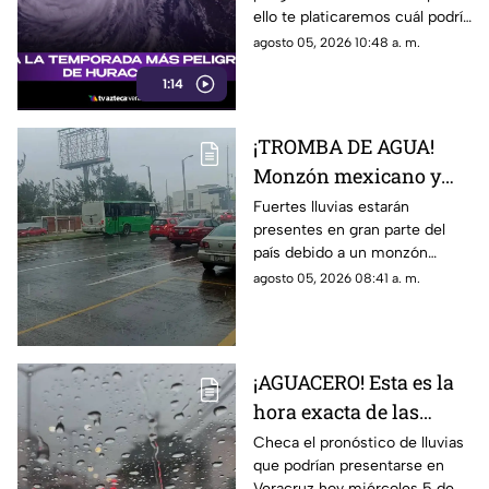
ello te platicaremos cuál podría
la zona de mayor riesgo
ser el riesgo para Veracruz.
agosto 05, 2026 10:48 a. m.
1:14
¡TROMBA DE AGUA!
Monzón mexicano y
onda tropical
Fuertes lluvias estarán
presentes en gran parte del
provocará FUERTES
país debido a un monzón
lluvias; así afectará a
mexicano y onda tropical; en
agosto 05, 2026 08:41 a. m.
Veracruz
TV Azteca Veracruz te
decimos dónde afectará.
¡AGUACERO! Esta es la
hora exacta de las
lluvias en el estado de
Checa el pronóstico de lluvias
que podrían presentarse en
Veracruz hoy 5 de
Veracruz hoy miércoles 5 de