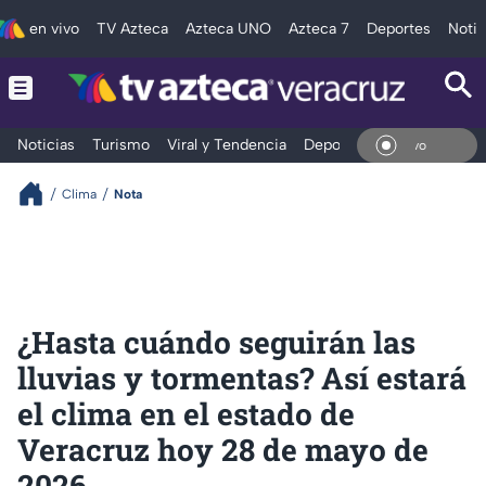
en vivo
TV Azteca
Azteca UNO
Azteca 7
Deportes
Notic
Noticias
Turismo
Viral y Tendencia
Deportes
Espectáculos
En Vi
Clima
Nota
¿Hasta cuándo seguirán las
lluvias y tormentas? Así estará
el clima en el estado de
Veracruz hoy 28 de mayo de
2026