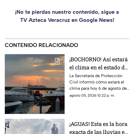
¡No te pierdas nuestro contenido, sigue a
TV Azteca Veracruz en Google News!
CONTENIDO RELACIONADO
¡BOCHORNO! Así estará
el clima en el estado de
Veracruz hoy 6 de
La Secretaría de Protección
Civil informó cómo estará el
agosto de 2026
clima para hoy 6 de agosto de
2026 en Veracruz, así como el
agosto 05, 2026 10:22 p. m.
pronóstico de temperatura,
probabilidad de lluvias y el
clima en los diferentes
municipios de la entidad.
¡AGUAS! Esta es la hora
exacta de las lluvias en