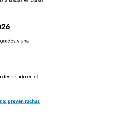
as aisladas en zonas
026
grados y una
 despejado en el
ana; prevén rachas