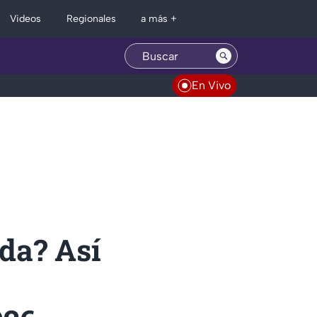
Regionales
Videos
a más +
En Vivo
ada? Así