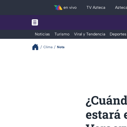
en vivo
TV Azteca
Aztec
Noticias
Turismo
Viral y Tendencia
Deportes
Clima
Nota
¿Cuándo
estará 