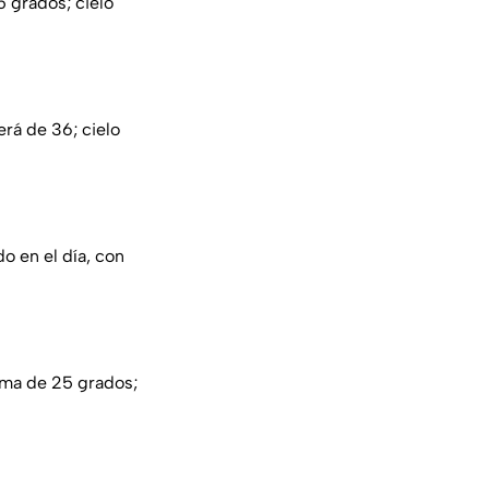
 grados; cielo
rá de 36; cielo
o en el día, con
ima de 25 grados;