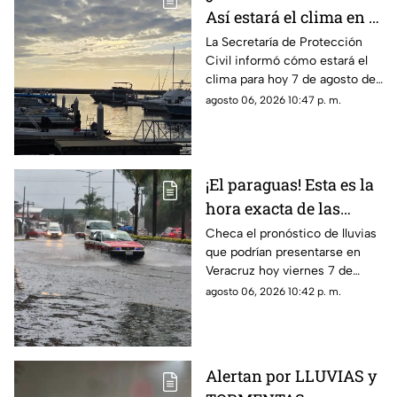
Así estará el clima en el
estado de Veracruz hoy
La Secretaría de Protección
Civil informó cómo estará el
7 de agosto de 2026
clima para hoy 7 de agosto de
2026 en Veracruz, así como el
agosto 06, 2026 10:47 p. m.
pronóstico de temperatura,
probabilidad de lluvias y el
clima en los diferentes
municipios de la entidad.
¡El paraguas! Esta es la
hora exacta de las
lluvias en el estado de
Checa el pronóstico de lluvias
que podrían presentarse en
Veracruz hoy 7 de
Veracruz hoy viernes 7 de
agosto de 2026
agosto de 2026, así como la
agosto 06, 2026 10:42 p. m.
hora exacta de estas. ¡No
olvides el paraguas!
Alertan por LLUVIAS y