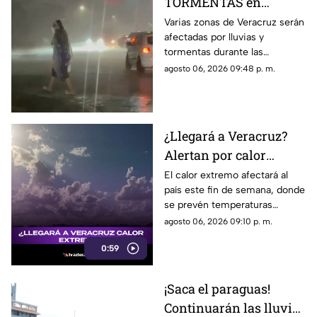
TORMENTAS en
Veracruz durante las
Varias zonas de Veracruz serán
afectadas por lluvias y
próximas horas; estas
tormentas durante las
serán las ZONAS
próximas horas, de acuerdo
agosto 06, 2026 09:48 p. m.
AFECTADAS
con el pronóstico de
Protección Civil.
¿Llegará a Veracruz?
Alertan por calor
EXTREMO de hasta 48
El calor extremo afectará al
país este fin de semana, donde
grados; esto se sabe
se prevén temperaturas
máximas de hasta 48 grados
agosto 06, 2026 09:10 p. m.
Celsius. En TV Azteca
0:59
Veracruz te compartimos los
detalles.
¡Saca el paraguas!
Continuarán las lluvias