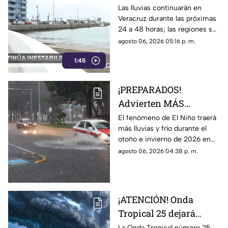
en Veracruz; a esta
Las lluvias continuarán en
Veracruz durante las próximas
hora se esperan
24 a 48 horas; las regiones sur
y montañosa esperan los
agosto 06, 2026 05:16 p. m.
mayores acumulados.
1:45
¡PREPARADOS!
Advierten MÁS
LLUVIAS Y FRÍO en
El fenómeno de El Niño traerá
más lluvias y frío durante el
otoño e invierno de
otoño e invierno de 2026 en
2026
México. Te compartimos el
agosto 06, 2026 04:38 p. m.
pronóstico.
¡ATENCIÓN! Onda
Tropical 25 dejará
LLUVIAS FUERTES;
La Onda Tropical número 25