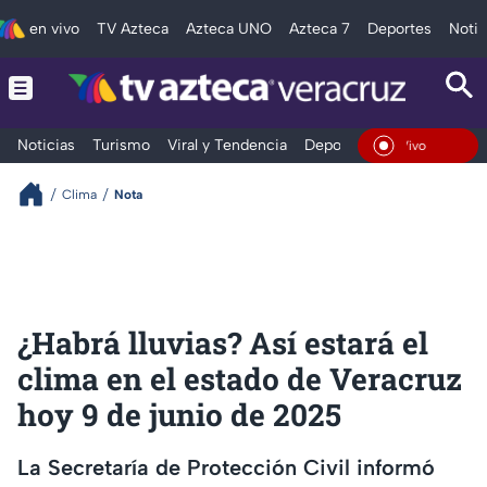
en vivo
TV Azteca
Azteca UNO
Azteca 7
Deportes
Notic
Noticias
Turismo
Viral y Tendencia
Deportes
Espectáculos
En Vivo
Clima
Nota
¿Habrá lluvias? Así estará el
clima en el estado de Veracruz
hoy 9 de junio de 2025
La Secretaría de Protección Civil informó