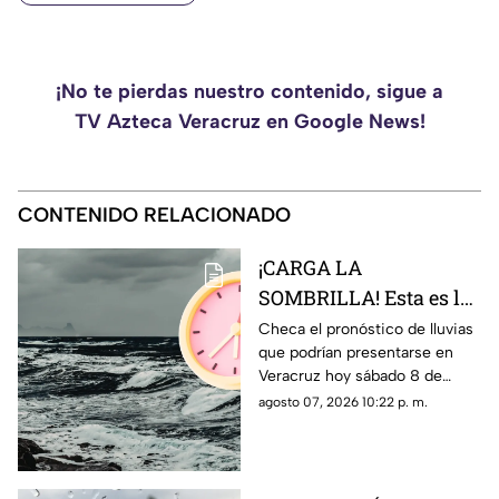
¡No te pierdas nuestro contenido, sigue a
TV Azteca Veracruz en Google News!
CONTENIDO RELACIONADO
¡CARGA LA
SOMBRILLA! Esta es la
HORA EXACTA de las
Checa el pronóstico de lluvias
que podrían presentarse en
lluvias en el estado de
Veracruz hoy sábado 8 de
Veracruz hoy 8 de
agosto, así como la hora
agosto 07, 2026 10:22 p. m.
agosto de 2026
exacta de estas.