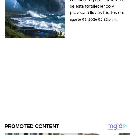
se está fortaleciendo y
¿IMPACTARÁ a
provocará lluvias fuertes en
Veracruz?
varios estados del país; aquí te
agosto 06, 2026 02:32 p. m.
decimos cómo impactará en
Veracruz.