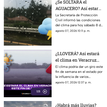
¿Se SOLTARÁ el
AGUACERO? Así estará
el clima en el estado de
La Secretaría de Protección
Civil informó las condiciones
Veracruz hoy 8 de
del clima para hoy sábado 8 de
agosto de 2026
agosto de 2026 en Veracruz;
agosto 07, 2026 10:11 p. m.
así como el pronóstico de
temperatura, probabilidad de
lluvias y el clima en los
diferentes municipios de la
¿LLOVERÁ? Así estará
entidad.
el clima en Veracruz
este fin de semana
El clima podría dar un giro este
fin de semana en el estado por
la influencia de varios
sistemas meteorológicos. En
agosto 07, 2026 12:37 p. m.
TV Azteca Veracruz te damos
1:11
los detalles.
¿Habrá más lluvias?