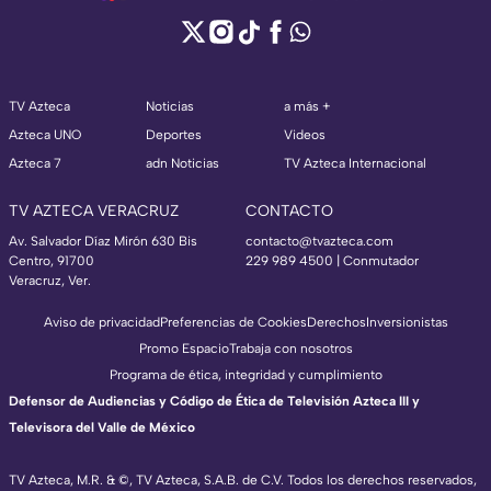
TV Azteca
Noticias
a más +
Azteca UNO
Deportes
Videos
Azteca 7
adn Noticias
TV Azteca Internacional
TV AZTECA VERACRUZ
CONTACTO
Av. Salvador Díaz Mirón 630 Bis
contacto@tvazteca.com
Centro, 91700
229 989 4500 | Conmutador
Veracruz, Ver.
Aviso de privacidad
Preferencias de Cookies
Derechos
Inversionistas
Promo Espacio
Trabaja con nosotros
Programa de ética, integridad y cumplimiento
Defensor de Audiencias y Código de Ética de Televisión Azteca III y
Televisora del Valle de México
TV Azteca, M.R. & ©, TV Azteca, S.A.B. de C.V. Todos los derechos reservados,