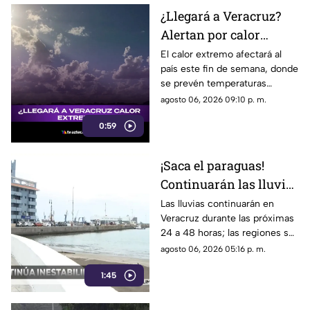
¿Llegará a Veracruz?
Alertan por calor
EXTREMO de hasta 48
El calor extremo afectará al
país este fin de semana, donde
grados; esto se sabe
se prevén temperaturas
máximas de hasta 48 grados
agosto 06, 2026 09:10 p. m.
Celsius. En TV Azteca
0:59
Veracruz te compartimos los
detalles.
¡Saca el paraguas!
Continuarán las lluvias
en Veracruz; a esta
Las lluvias continuarán en
Veracruz durante las próximas
hora se esperan
24 a 48 horas; las regiones sur
y montañosa esperan los
agosto 06, 2026 05:16 p. m.
mayores acumulados.
1:45