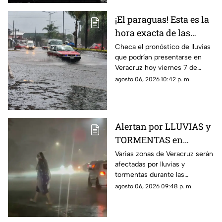
clima en los diferentes
municipios de la entidad.
¡El paraguas! Esta es la
hora exacta de las
lluvias en el estado de
Checa el pronóstico de lluvias
que podrían presentarse en
Veracruz hoy 7 de
Veracruz hoy viernes 7 de
agosto de 2026
agosto de 2026, así como la
agosto 06, 2026 10:42 p. m.
hora exacta de estas. ¡No
olvides el paraguas!
Alertan por LLUVIAS y
TORMENTAS en
Veracruz durante las
Varias zonas de Veracruz serán
afectadas por lluvias y
próximas horas; estas
tormentas durante las
serán las ZONAS
próximas horas, de acuerdo
agosto 06, 2026 09:48 p. m.
AFECTADAS
con el pronóstico de
Protección Civil.