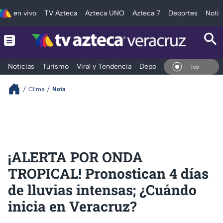
en vivo
TV Azteca
Azteca UNO
Azteca 7
Deportes
Notic
Noticias
Turismo
Viral y Tendencia
Deportes
Espectáculos
En V
Clima
Nota
¡ALERTA POR ONDA
TROPICAL! Pronostican 4 días
de lluvias intensas; ¿Cuándo
inicia en Veracruz?