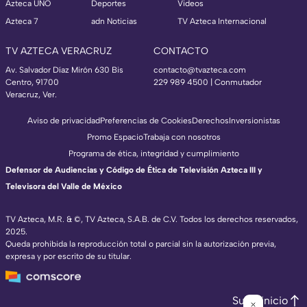
Azteca UNO
Deportes
Videos
Azteca 7
adn Noticias
TV Azteca Internacional
TV AZTECA VERACRUZ
CONTACTO
Av. Salvador Díaz Mirón 630 Bis
contacto@tvazteca.com
Centro, 91700
229 989 4500 | Conmutador
Veracruz, Ver.
Aviso de privacidad
Preferencias de Cookies
Derechos
Inversionistas
Promo Espacio
Trabaja con nosotros
Programa de ética, integridad y cumplimiento
Defensor de Audiencias y Código de Ética de Televisión Azteca III y
Televisora del Valle de México
TV Azteca, M.R. & ©, TV Azteca, S.A.B. de C.V. Todos los derechos reservados,
2025.
Queda prohibida la reproducción total o parcial sin la autorización previa,
expresa y por escrito de su titular.
Subir inicio