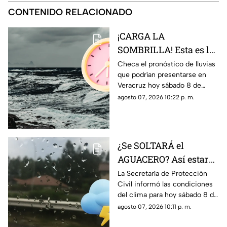
CONTENIDO RELACIONADO
¡CARGA LA
SOMBRILLA! Esta es la
HORA EXACTA de las
Checa el pronóstico de lluvias
que podrían presentarse en
lluvias en el estado de
Veracruz hoy sábado 8 de
Veracruz hoy 8 de
agosto, así como la hora
agosto 07, 2026 10:22 p. m.
agosto de 2026
exacta de estas.
¿Se SOLTARÁ el
AGUACERO? Así estará
el clima en el estado de
La Secretaría de Protección
Civil informó las condiciones
Veracruz hoy 8 de
del clima para hoy sábado 8 de
agosto de 2026
agosto de 2026 en Veracruz;
agosto 07, 2026 10:11 p. m.
así como el pronóstico de
temperatura, probabilidad de