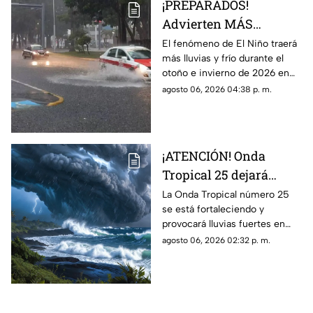
¡PREPARADOS!
Advierten MÁS
LLUVIAS Y FRÍO en
El fenómeno de El Niño traerá
más lluvias y frío durante el
otoño e invierno de
otoño e invierno de 2026 en
2026
México. Te compartimos el
agosto 06, 2026 04:38 p. m.
pronóstico.
¡ATENCIÓN! Onda
Tropical 25 dejará
LLUVIAS FUERTES;
La Onda Tropical número 25
se está fortaleciendo y
¿IMPACTARÁ a
provocará lluvias fuertes en
Veracruz?
varios estados del país; aquí te
agosto 06, 2026 02:32 p. m.
decimos cómo impactará en
Veracruz.