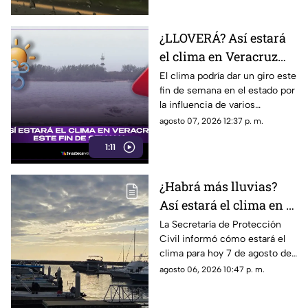
lluvias y el clima en los
diferentes municipios de la
¿LLOVERÁ? Así estará
entidad.
el clima en Veracruz
este fin de semana
El clima podría dar un giro este
fin de semana en el estado por
la influencia de varios
sistemas meteorológicos. En
agosto 07, 2026 12:37 p. m.
TV Azteca Veracruz te damos
1:11
los detalles.
¿Habrá más lluvias?
Así estará el clima en el
estado de Veracruz hoy
La Secretaría de Protección
Civil informó cómo estará el
7 de agosto de 2026
clima para hoy 7 de agosto de
2026 en Veracruz, así como el
agosto 06, 2026 10:47 p. m.
pronóstico de temperatura,
probabilidad de lluvias y el