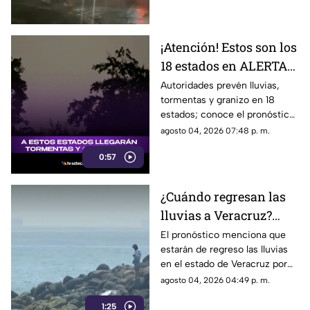
probabilidad de lluvias y el
clima en los diferentes
municipios de la entidad.
¡Atención! Estos son los
18 estados en ALERTA
por fuerte tormenta y
Autoridades prevén lluvias,
tormentas y granizo en 18
granizada; esto se sabe
estados; conoce el pronóstico
para Veracruz y el resto del
agosto 04, 2026 07:48 p. m.
país.
0:57
¿Cuándo regresan las
lluvias a Veracruz?
Esto revela el
El pronóstico menciona que
estarán de regreso las lluvias
pronóstico del clima
en el estado de Veracruz por
ello te platicaremos cuándo
agosto 04, 2026 04:49 p. m.
podrían afectar.
1:25