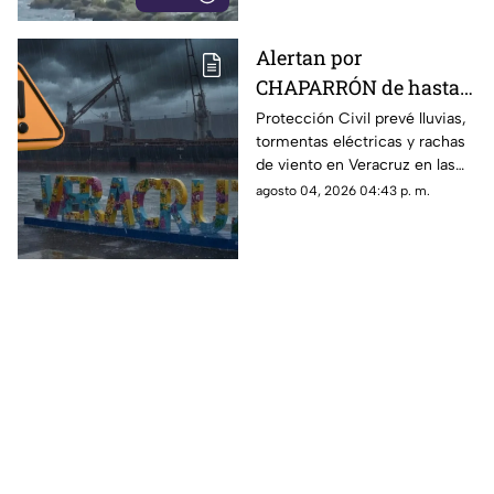
Alertan por
CHAPARRÓN de hasta
72 horas en Veracruz;
Protección Civil prevé lluvias,
tormentas eléctricas y rachas
intensas lluvias
de viento en Veracruz en las
iniciarán este día
próximas horas.
agosto 04, 2026 04:43 p. m.