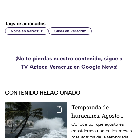
Tags relacionados
Norte en Veracruz
Clima en Veracruz
¡No te pierdas nuestro contenido, sigue a
TV Azteca Veracruz en Google News!
CONTENIDO RELACIONADO
Temporada de
huracanes: Agosto
podría ser el mes más
Conoce por qué agosto es
considerado uno de los meses
peligroso para
más activos de la temporada