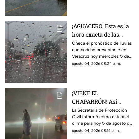
Veracruz
TV Azteca Veracruz te
decimos dónde afectará.
¡AGUACERO! Esta es la
hora exacta de las
lluvias en el estado de
Checa el pronóstico de lluvias
que podrían presentarse en
Veracruz hoy 5 de
Veracruz hoy miércoles 5 de
agosto de 2026
agosto de 2026, así como la
agosto 04, 2026 08:24 p. m.
hora exacta de estas. ¡No
olvides el paraguas!
¡VIENE EL
CHAPARRÓN! Así
estará el clima en el
La Secretaría de Protección
Civil informó cómo estará el
estado de Veracruz hoy
clima para hoy 5 de agosto de
5 de agosto de 2026
2026 en Veracruz, así como el
agosto 04, 2026 08:16 p. m.
pronóstico de temperatura,