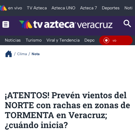
en vivo
TV Azteca
Azteca UNO
Azteca 7
Deportes
Notic
Noticias
Turismo
Viral y Tendencia
Deportes
Espectáculos
En Viv
Clima
Nota
¡ATENTOS! Prevén vientos del
NORTE con rachas en zonas de
TORMENTA en Veracruz;
¿cuándo inicia?