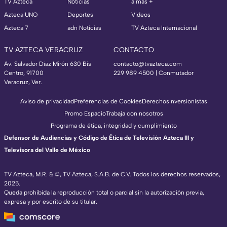
TV Azteca
Noticias
a más +
Azteca UNO
Deportes
Videos
Azteca 7
adn Noticias
TV Azteca Internacional
TV AZTECA VERACRUZ
CONTACTO
Av. Salvador Díaz Mirón 630 Bis
contacto@tvazteca.com
Centro, 91700
229 989 4500 | Conmutador
Veracruz, Ver.
Aviso de privacidad
Preferencias de Cookies
Derechos
Inversionistas
Promo Espacio
Trabaja con nosotros
Programa de ética, integridad y cumplimiento
Defensor de Audiencias y Código de Ética de Televisión Azteca III y
Televisora del Valle de México
TV Azteca, M.R. & ©, TV Azteca, S.A.B. de C.V. Todos los derechos reservados,
2025.
Queda prohibida la reproducción total o parcial sin la autorización previa,
expresa y por escrito de su titular.