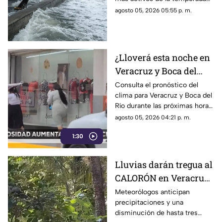
Veracruz
de huracanes en Veracruz.
agosto 05, 2026 05:55 p. m.
¿Lloverá esta noche en
Veracruz y Boca del
Río? Este es el
Consulta el pronóstico del
clima para Veracruz y Boca del
pronóstico del clima
Río durante las próximas horas
de este miércoles 5 de agosto
agosto 05, 2026 04:21 p. m.
del 2026.
1:30
Lluvias darán tregua al
CALORÓN en Veracruz;
prevén descenso de
Meteorólogos anticipan
precipitaciones y una
temperatura en estos
disminución de hasta tres
días