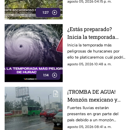
grados en varias regiones de
agosto 05, 2026 04:15 p. m.
Veracruz.
1:27
¿Estás preparado?
Inicia la temporada
más peligrosa de
Inicia la temporada más
peligrosas de huracanes por
huracanes: Veracruz en
ello te platicaremos cuál podría
la zona de mayor riesgo
ser el riesgo para Veracruz.
agosto 05, 2026 10:48 a. m.
1:14
¡TROMBA DE AGUA!
Monzón mexicano y
onda tropical
Fuertes lluvias estarán
presentes en gran parte del
provocará FUERTES
país debido a un monzón
lluvias; así afectará a
mexicano y onda tropical; en
agosto 05, 2026 08:41 a. m.