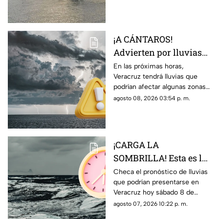
Veracruz; así como el
pronóstico de temperatura,
probabilidad de lluvias y el
clima en los diferentes
¡A CÁNTAROS!
municipios de la entidad.
Advierten por lluvias
MUY FUERTES en
En las próximas horas,
Veracruz tendrá lluvias que
Veracruz durante las
podrían afectar algunas zonas
próximas horas; esto
de la región; en TV Azteca
agosto 08, 2026 03:54 p. m.
sabemos
Veracruz te contamos cuál es
el pronóstico.
¡CARGA LA
SOMBRILLA! Esta es la
HORA EXACTA de las
Checa el pronóstico de lluvias
que podrían presentarse en
lluvias en el estado de
Veracruz hoy sábado 8 de
Veracruz hoy 8 de
agosto, así como la hora
agosto 07, 2026 10:22 p. m.
agosto de 2026
exacta de estas.