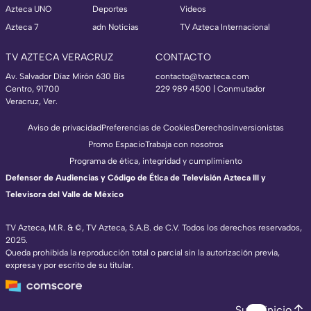
Azteca UNO
Deportes
Videos
Azteca 7
adn Noticias
TV Azteca Internacional
TV AZTECA VERACRUZ
CONTACTO
Av. Salvador Díaz Mirón 630 Bis
contacto@tvazteca.com
Centro, 91700
229 989 4500 | Conmutador
Veracruz, Ver.
Aviso de privacidad
Preferencias de Cookies
Derechos
Inversionistas
Promo Espacio
Trabaja con nosotros
Programa de ética, integridad y cumplimiento
Defensor de Audiencias y Código de Ética de Televisión Azteca III y
Televisora del Valle de México
TV Azteca, M.R. & ©, TV Azteca, S.A.B. de C.V. Todos los derechos reservados,
2025.
Queda prohibida la reproducción total o parcial sin la autorización previa,
expresa y por escrito de su titular.
Subir inicio