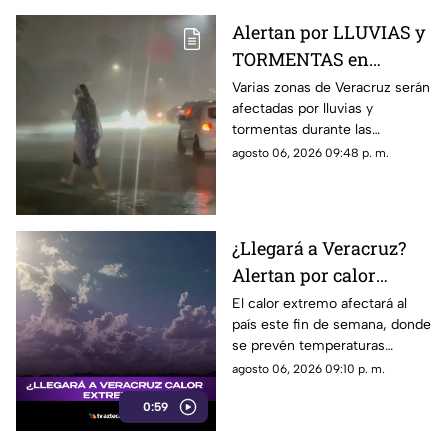
Alertan por LLUVIAS y
TORMENTAS en
Veracruz durante las
Varias zonas de Veracruz serán
afectadas por lluvias y
próximas horas; estas
tormentas durante las
serán las ZONAS
próximas horas, de acuerdo
agosto 06, 2026 09:48 p. m.
AFECTADAS
con el pronóstico de
Protección Civil.
¿Llegará a Veracruz?
Alertan por calor
EXTREMO de hasta 48
El calor extremo afectará al
país este fin de semana, donde
grados; esto se sabe
se prevén temperaturas
máximas de hasta 48 grados
agosto 06, 2026 09:10 p. m.
Celsius. En TV Azteca
0:59
Veracruz te compartimos los
detalles.