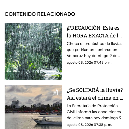
CONTENIDO RELACIONADO
¡PRECAUCIÓN! Esta es
la HORA EXACTA de las
lluvias en el estado de
Checa el pronóstico de lluvias
que podrían presentarse en
Veracruz hoy 9 de
Veracruz hoy domingo 9 de
agosto de 2026
agosto, así como la hora
agosto 08, 2026 07:48 p. m.
exacta de estas.
¿Se SOLTARÁ la lluvia?
Así estará el clima en el
estado de Veracruz hoy
La Secretaría de Protección
Civil informó las condiciones
9 de agosto de 2026
del clima para hoy domingo 9
de agosto de 2026 en
agosto 08, 2026 07:38 p. m.