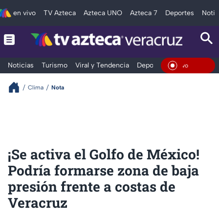
en vivo
TV Azteca
Azteca UNO
Azteca 7
Deportes
Notic
Noticias
Turismo
Viral y Tendencia
Deportes
Espectáculos
En Viv
Clima
Nota
¡Se activa el Golfo de México!
Podría formarse zona de baja
presión frente a costas de
Veracruz