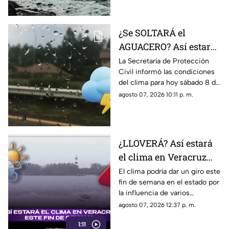
¿Se SOLTARÁ el
AGUACERO? Así estará
el clima en el estado de
La Secretaría de Protección
Civil informó las condiciones
Veracruz hoy 8 de
del clima para hoy sábado 8 de
agosto de 2026
agosto de 2026 en Veracruz;
agosto 07, 2026 10:11 p. m.
así como el pronóstico de
temperatura, probabilidad de
lluvias y el clima en los
diferentes municipios de la
¿LLOVERÁ? Así estará
entidad.
el clima en Veracruz
este fin de semana
El clima podría dar un giro este
fin de semana en el estado por
la influencia de varios
sistemas meteorológicos. En
agosto 07, 2026 12:37 p. m.
TV Azteca Veracruz te damos
1:11
los detalles.