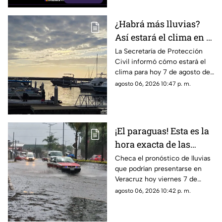
¿Habrá más lluvias?
Así estará el clima en el
estado de Veracruz hoy
La Secretaría de Protección
Civil informó cómo estará el
7 de agosto de 2026
clima para hoy 7 de agosto de
2026 en Veracruz, así como el
agosto 06, 2026 10:47 p. m.
pronóstico de temperatura,
probabilidad de lluvias y el
clima en los diferentes
municipios de la entidad.
¡El paraguas! Esta es la
hora exacta de las
lluvias en el estado de
Checa el pronóstico de lluvias
que podrían presentarse en
Veracruz hoy 7 de
Veracruz hoy viernes 7 de
agosto de 2026
agosto de 2026, así como la
agosto 06, 2026 10:42 p. m.
hora exacta de estas. ¡No
olvides el paraguas!