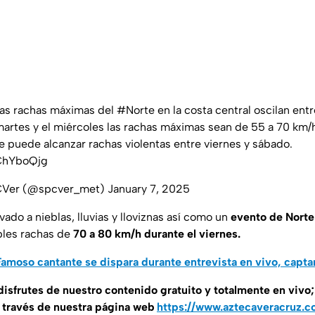
 las rachas máximas del
#Norte
en la costa central oscilan ent
rtes y el miércoles las rachas máximas sean de 55 a 70 km/h
 puede alcanzar rachas violentas entre viernes y sábado.
nChYboQjg
CVer (@spcver_met)
January 7, 2025
do a nieblas, lluvias y lloviznas así como un
evento de Norte
les rachas de
70 a 80 km/h durante el viernes.
Famoso cantante se dispara durante entrevista en vivo, cap
disfrutes de nuestro contenido gratuito y totalmente en vivo; 
a través de nuestra página web
https://www.aztecaveracruz.c