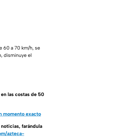
re 60 a 70 km/h, se
, disminuye el
 en las costas de 50
tan momento exacto
noticias, farándula
om/azteca-