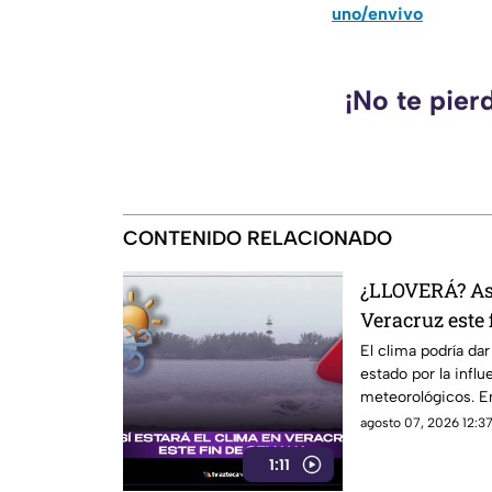
uno/envivo
¡No te pier
CONTENIDO RELACIONADO
¿LLOVERÁ? Así
Veracruz este
El clima podría dar
estado por la infl
meteorológicos. E
los detalles.
agosto 07, 2026 12:37
1:11