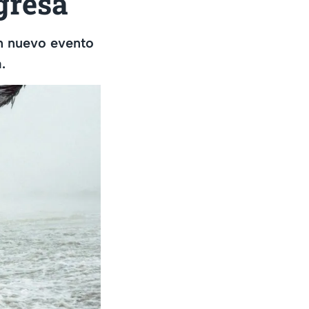
gresa
un nuevo evento
.