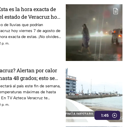
Esta es la hora exacta de
 el estado de Veracruz hoy
 2026
o de lluvias que podrían
acruz hoy viernes 7 de agosto de
hora exacta de estas. ¡No olvides
 p. m.
acruz? Alertan por calor
sta 48 grados; esto se
ectará al país este fin de semana,
emperaturas máximas de hasta
. En TV Azteca Veracruz te
talles.
 p. m.
1:45