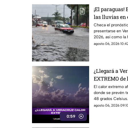
¡El paraguas! 
las lluvias en
7 de agosto de
Checa el pronóstic
presentarse en Ver
2026, así como la 
el paraguas!
agosto 06, 2026 10:42
¿Llegará a Ver
EXTREMO de ha
sabe
El calor extremo af
donde se prevén t
48 grados Celsius
compartimos los de
agosto 06, 2026 09:10
0:59