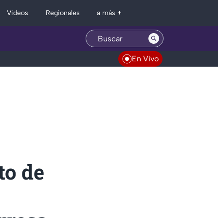
Regionales
Videos
a más +
En Vivo
to de