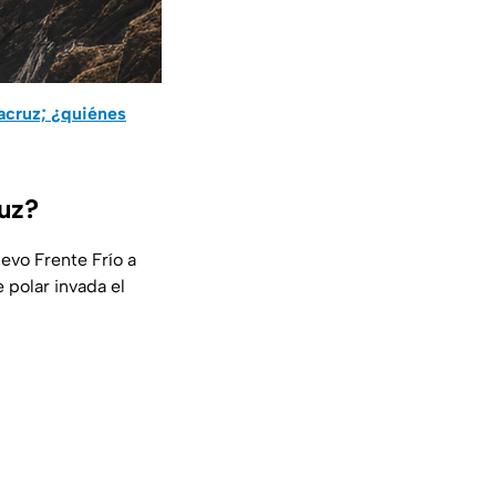
acruz; ¿quiénes
ruz?
evo Frente Frío a
 polar invada el