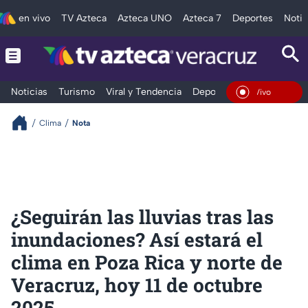
en vivo
TV Azteca
Azteca UNO
Azteca 7
Deportes
Notic
Noticias
Turismo
Viral y Tendencia
Deportes
Espectáculos
En Vivo
Clima
Nota
¿Seguirán las lluvias tras las
inundaciones? Así estará el
clima en Poza Rica y norte de
Veracruz, hoy 11 de octubre
2025