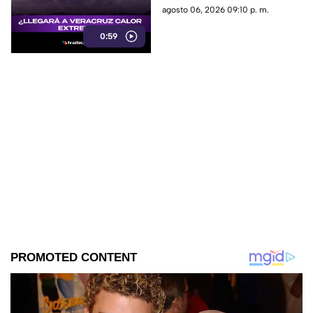
máximas de hasta 48 grados
agosto 06, 2026 09:10 p. m.
Celsius. En TV Azteca
0:59
Veracruz te compartimos los
detalles.