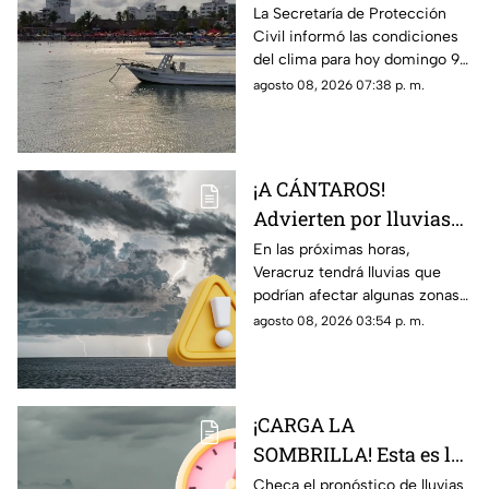
estado de Veracruz hoy
La Secretaría de Protección
Civil informó las condiciones
9 de agosto de 2026
del clima para hoy domingo 9
de agosto de 2026 en
agosto 08, 2026 07:38 p. m.
Veracruz; así como el
pronóstico de temperatura,
probabilidad de lluvias y el
clima en los diferentes
¡A CÁNTAROS!
municipios de la entidad.
Advierten por lluvias
MUY FUERTES en
En las próximas horas,
Veracruz tendrá lluvias que
Veracruz durante las
podrían afectar algunas zonas
próximas horas; esto
de la región; en TV Azteca
agosto 08, 2026 03:54 p. m.
sabemos
Veracruz te contamos cuál es
el pronóstico.
¡CARGA LA
SOMBRILLA! Esta es la
HORA EXACTA de las
Checa el pronóstico de lluvias