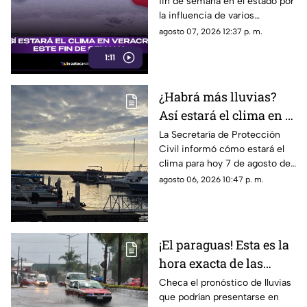
fin de semana en el estado por
la influencia de varios
sistemas meteorológicos. En
agosto 07, 2026 12:37 p. m.
TV Azteca Veracruz te damos
1:11
los detalles.
¿Habrá más lluvias?
Así estará el clima en el
estado de Veracruz hoy
La Secretaría de Protección
Civil informó cómo estará el
7 de agosto de 2026
clima para hoy 7 de agosto de
2026 en Veracruz, así como el
agosto 06, 2026 10:47 p. m.
pronóstico de temperatura,
probabilidad de lluvias y el
clima en los diferentes
municipios de la entidad.
¡El paraguas! Esta es la
hora exacta de las
lluvias en el estado de
Checa el pronóstico de lluvias
que podrían presentarse en
Veracruz hoy 7 de