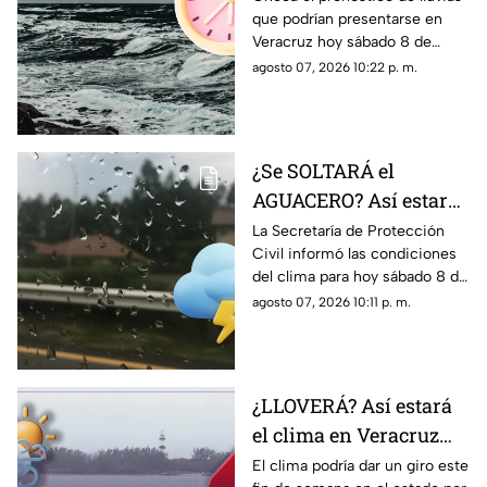
que podrían presentarse en
lluvias en el estado de
Veracruz hoy sábado 8 de
Veracruz hoy 8 de
agosto, así como la hora
agosto 07, 2026 10:22 p. m.
agosto de 2026
exacta de estas.
¿Se SOLTARÁ el
AGUACERO? Así estará
el clima en el estado de
La Secretaría de Protección
Civil informó las condiciones
Veracruz hoy 8 de
del clima para hoy sábado 8 de
agosto de 2026
agosto de 2026 en Veracruz;
agosto 07, 2026 10:11 p. m.
así como el pronóstico de
temperatura, probabilidad de
lluvias y el clima en los
diferentes municipios de la
¿LLOVERÁ? Así estará
entidad.
el clima en Veracruz
este fin de semana
El clima podría dar un giro este