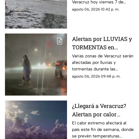
Veracruz hoy viernes 7 de
agosto de 2026
agosto de 2026, así como la
agosto 06, 2026 10:42 p. m.
hora exacta de estas. ¡No
olvides el paraguas!
Alertan por LLUVIAS y
TORMENTAS en
Veracruz durante las
Varias zonas de Veracruz serán
afectadas por lluvias y
próximas horas; estas
tormentas durante las
serán las ZONAS
próximas horas, de acuerdo
agosto 06, 2026 09:48 p. m.
AFECTADAS
con el pronóstico de
Protección Civil.
¿Llegará a Veracruz?
Alertan por calor
EXTREMO de hasta 48
El calor extremo afectará al
país este fin de semana, donde
grados; esto se sabe
se prevén temperaturas