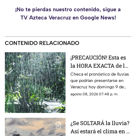
¡No te pierdas nuestro contenido, sigue a
TV Azteca Veracruz en Google News!
CONTENIDO RELACIONADO
¡PRECAUCIÓN! Esta es
la HORA EXACTA de las
lluvias en el estado de
Checa el pronóstico de lluvias
que podrían presentarse en
Veracruz hoy 9 de
Veracruz hoy domingo 9 de
agosto de 2026
agosto, así como la hora
agosto 08, 2026 07:48 p. m.
exacta de estas.
¿Se SOLTARÁ la lluvia?
Así estará el clima en el