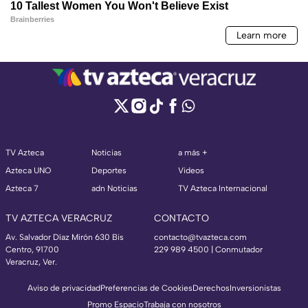
TV Azteca
Noticias
a más +
Azteca UNO
Deportes
Videos
Azteca 7
adn Noticias
TV Azteca Internacional
TV AZTECA VERACRUZ
CONTACTO
Av. Salvador Díaz Mirón 630 Bis
contacto@tvazteca.com
Centro, 91700
229 989 4500 | Conmutador
Veracruz, Ver.
Aviso de privacidad
Preferencias de Cookies
Derechos
Inversionistas
Promo Espacio
Trabaja con nosotros