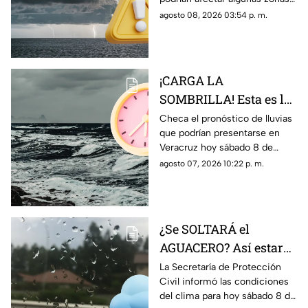
próximas horas; esto
de la región; en TV Azteca
agosto 08, 2026 03:54 p. m.
sabemos
Veracruz te contamos cuál es
el pronóstico.
¡CARGA LA
SOMBRILLA! Esta es la
HORA EXACTA de las
Checa el pronóstico de lluvias
que podrían presentarse en
lluvias en el estado de
Veracruz hoy sábado 8 de
Veracruz hoy 8 de
agosto, así como la hora
agosto 07, 2026 10:22 p. m.
agosto de 2026
exacta de estas.
¿Se SOLTARÁ el
AGUACERO? Así estará
el clima en el estado de
La Secretaría de Protección
Civil informó las condiciones
Veracruz hoy 8 de
del clima para hoy sábado 8 de
agosto de 2026