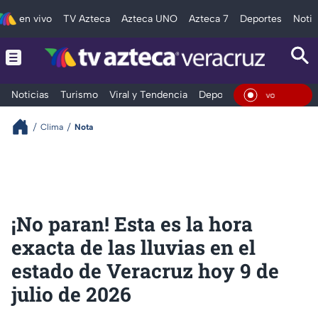
en vivo
TV Azteca
Azteca UNO
Azteca 7
Deportes
Notic
Noticias
Turismo
Viral y Tendencia
Deportes
Espectáculos
En Viv
Clima
Nota
¡No paran! Esta es la hora
exacta de las lluvias en el
estado de Veracruz hoy 9 de
julio de 2026