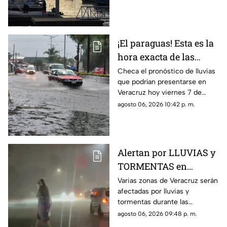
pronóstico de temperatura,
probabilidad de lluvias y el
clima en los diferentes
municipios de la entidad.
¡El paraguas! Esta es la
hora exacta de las
lluvias en el estado de
Checa el pronóstico de lluvias
que podrían presentarse en
Veracruz hoy 7 de
Veracruz hoy viernes 7 de
agosto de 2026
agosto de 2026, así como la
agosto 06, 2026 10:42 p. m.
hora exacta de estas. ¡No
olvides el paraguas!
Alertan por LLUVIAS y
TORMENTAS en
Veracruz durante las
Varias zonas de Veracruz serán
afectadas por lluvias y
próximas horas; estas
tormentas durante las
serán las ZONAS
próximas horas, de acuerdo
agosto 06, 2026 09:48 p. m.
AFECTADAS
con el pronóstico de