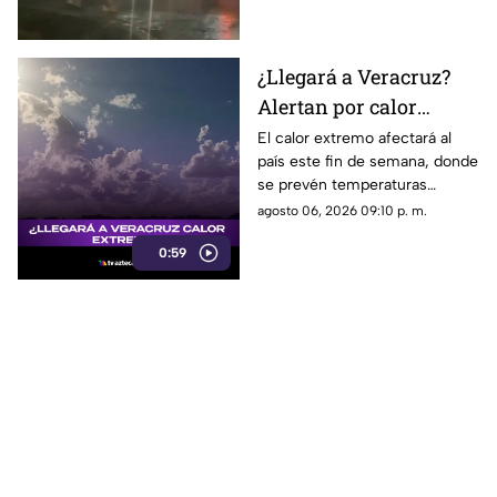
Protección Civil.
¿Llegará a Veracruz?
Alertan por calor
EXTREMO de hasta 48
El calor extremo afectará al
país este fin de semana, donde
grados; esto se sabe
se prevén temperaturas
máximas de hasta 48 grados
agosto 06, 2026 09:10 p. m.
Celsius. En TV Azteca
0:59
Veracruz te compartimos los
detalles.