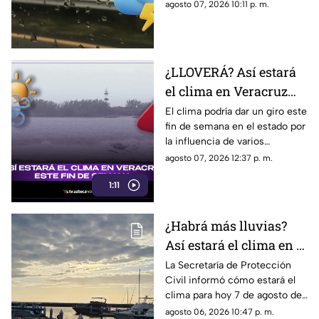
agosto de 2026 en Veracruz;
agosto 07, 2026 10:11 p. m.
así como el pronóstico de
temperatura, probabilidad de
lluvias y el clima en los
diferentes municipios de la
¿LLOVERÁ? Así estará
entidad.
el clima en Veracruz
este fin de semana
El clima podría dar un giro este
fin de semana en el estado por
la influencia de varios
sistemas meteorológicos. En
agosto 07, 2026 12:37 p. m.
TV Azteca Veracruz te damos
1:11
los detalles.
¿Habrá más lluvias?
Así estará el clima en el
estado de Veracruz hoy
La Secretaría de Protección
Civil informó cómo estará el
7 de agosto de 2026
clima para hoy 7 de agosto de
2026 en Veracruz, así como el
agosto 06, 2026 10:47 p. m.