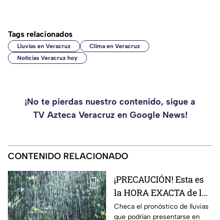
Tags relacionados
Lluvias en Veracruz
Clima en Veracruz
Noticias Veracruz hoy
¡No te pierdas nuestro contenido, sigue a
TV Azteca Veracruz en Google News!
CONTENIDO RELACIONADO
¡PRECAUCIÓN! Esta es
la HORA EXACTA de las
lluvias en el estado de
Checa el pronóstico de lluvias
que podrían presentarse en
Veracruz hoy 9 de