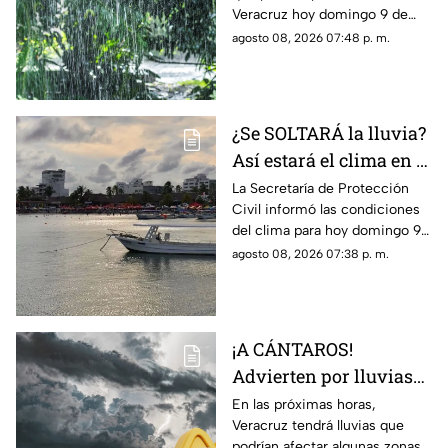
Veracruz hoy domingo 9 de
agosto de 2026
agosto, así como la hora
agosto 08, 2026 07:48 p. m.
exacta de estas.
¿Se SOLTARÁ la lluvia?
Así estará el clima en el
estado de Veracruz hoy
La Secretaría de Protección
Civil informó las condiciones
9 de agosto de 2026
del clima para hoy domingo 9
de agosto de 2026 en
agosto 08, 2026 07:38 p. m.
Veracruz; así como el
pronóstico de temperatura,
probabilidad de lluvias y el
clima en los diferentes
¡A CÁNTAROS!
municipios de la entidad.
Advierten por lluvias
MUY FUERTES en
En las próximas horas,
Veracruz tendrá lluvias que
Veracruz durante las
podrían afectar algunas zonas