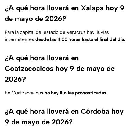
¿A qué hora lloverá en Xalapa hoy 9
de mayo de 2026?
Para la capital del estado de Veracruz hay lluvias
intermitentes
desde las 11:00 horas hasta el final del día.
¿A qué hora lloverá en
Coatzacoalcos hoy 9 de mayo de
2026?
En Coatzacoalcos
no hay lluvias pronosticadas
.
¿A qué hora lloverá en Córdoba hoy
9 de mayo de 2026?