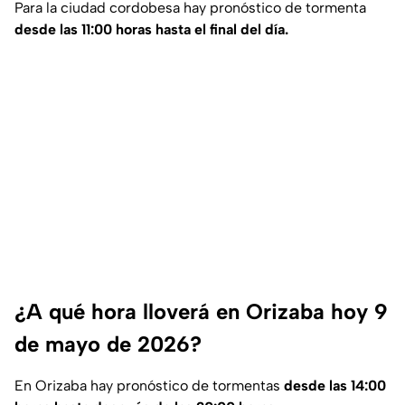
Para la ciudad cordobesa hay pronóstico de tormenta
desde las 11:00 horas hasta el final del día.
¿A qué hora lloverá en Orizaba hoy 9
de mayo de 2026?
En Orizaba hay pronóstico de tormentas
desde las 14:00