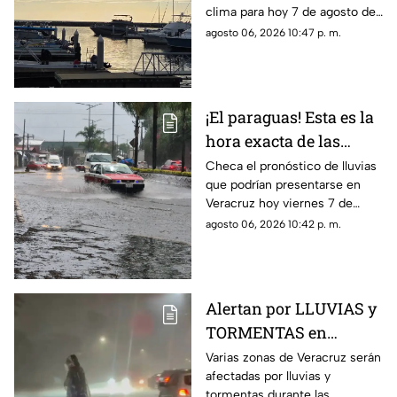
clima para hoy 7 de agosto de
2026 en Veracruz, así como el
agosto 06, 2026 10:47 p. m.
pronóstico de temperatura,
probabilidad de lluvias y el
clima en los diferentes
municipios de la entidad.
¡El paraguas! Esta es la
hora exacta de las
lluvias en el estado de
Checa el pronóstico de lluvias
que podrían presentarse en
Veracruz hoy 7 de
Veracruz hoy viernes 7 de
agosto de 2026
agosto de 2026, así como la
agosto 06, 2026 10:42 p. m.
hora exacta de estas. ¡No
olvides el paraguas!
Alertan por LLUVIAS y
TORMENTAS en
Veracruz durante las
Varias zonas de Veracruz serán
afectadas por lluvias y
próximas horas; estas
tormentas durante las