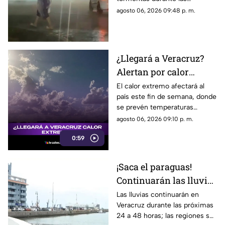
serán las ZONAS
próximas horas, de acuerdo
agosto 06, 2026 09:48 p. m.
AFECTADAS
con el pronóstico de
Protección Civil.
¿Llegará a Veracruz?
Alertan por calor
EXTREMO de hasta 48
El calor extremo afectará al
país este fin de semana, donde
grados; esto se sabe
se prevén temperaturas
máximas de hasta 48 grados
agosto 06, 2026 09:10 p. m.
Celsius. En TV Azteca
0:59
Veracruz te compartimos los
detalles.
¡Saca el paraguas!
Continuarán las lluvias
en Veracruz; a esta
Las lluvias continuarán en
Veracruz durante las próximas
hora se esperan
24 a 48 horas; las regiones sur