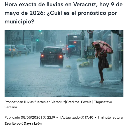
Hora exacta de lluvias en Veracruz, hoy 9 de
mayo de 2026; ¿Cuál es el pronóstico por
municipio?
Pronostican lluvias fuertes en Veracruz|Créditos: Pexels | Thgusstavo
Santana
Publicado 08/05/2026 | 🕑 22:19
| Actualizado 🕑 17:40
1 minuto lectura
Escrito por:
Dayra León