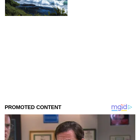
decimos cómo impactará en
Veracruz.