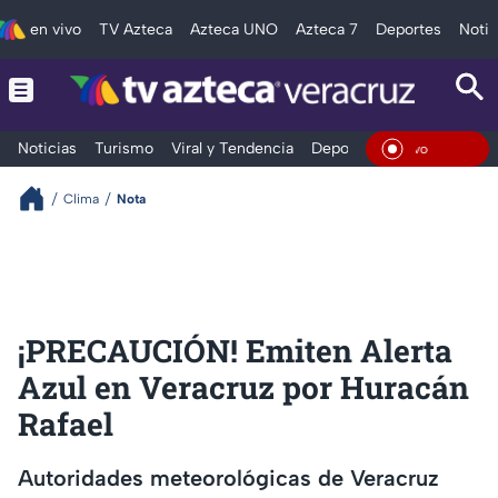
en vivo
TV Azteca
Azteca UNO
Azteca 7
Deportes
Notic
Noticias
Turismo
Viral y Tendencia
Deportes
Espectáculos
En Viv
Clima
Nota
¡PRECAUCIÓN! Emiten Alerta
Azul en Veracruz por Huracán
Rafael
Autoridades meteorológicas de Veracruz