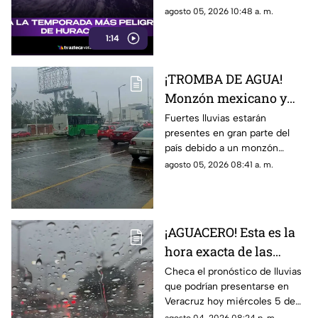
la zona de mayor riesgo
ser el riesgo para Veracruz.
agosto 05, 2026 10:48 a. m.
1:14
¡TROMBA DE AGUA!
Monzón mexicano y
onda tropical
Fuertes lluvias estarán
presentes en gran parte del
provocará FUERTES
país debido a un monzón
lluvias; así afectará a
mexicano y onda tropical; en
agosto 05, 2026 08:41 a. m.
Veracruz
TV Azteca Veracruz te
decimos dónde afectará.
¡AGUACERO! Esta es la
hora exacta de las
lluvias en el estado de
Checa el pronóstico de lluvias
que podrían presentarse en
Veracruz hoy 5 de
Veracruz hoy miércoles 5 de
agosto de 2026
agosto de 2026, así como la
agosto 04, 2026 08:24 p. m.