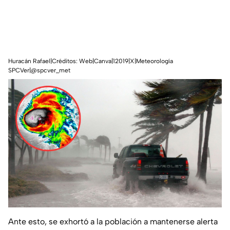
Huracán Rafael|Créditos: Web|Canva|12019|X|Meteorología
SPCVer|@spcver_met
Ante esto, se exhortó a la población a mantenerse alerta