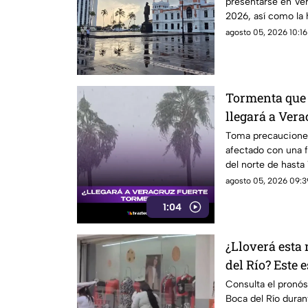
presentarse en Ve
2026, así como la 
el paraguas!
agosto 05, 2026 10:16
Tormenta que
llegará a Vera
tiempo
Toma precauciones
afectado con una f
del norte de hasta
agosto 05, 2026 09:3
1:04
¿Lloverá esta
del Río? Este 
Consulta el pronós
Boca del Río duran