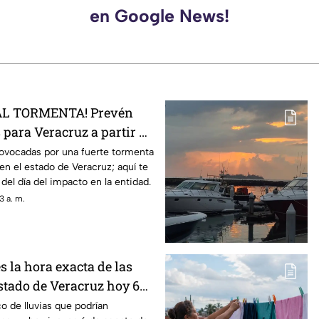
en Google News!
AL TORMENTA! Prevén
s para Veracruz a partir de
rovocadas por una fuerte tormenta
en el estado de Veracruz; aquí te
del día del impacto en la entidad.
3 a. m.
s la hora exacta de las
estado de Veracruz hoy 6
2026
o de lluvias que podrían