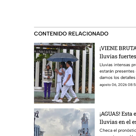
CONTENIDO RELACIONADO
¡VIENE BRUT
lluvias fuerte
este día
Lluvias intensas p
estarán presentes 
damos los detalles 
agosto 06, 2026 08:5
¡AGUAS! Esta e
lluvias en el 
de agosto de 
Checa el pronóstic