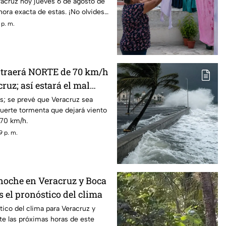
racruz hoy jueves 6 de agosto de
hora exacta de estas. ¡No olvides
 p. m.
 traerá NORTE de 70 km/h
cruz; así estará el mal
; se prevé que Veracruz sea
uerte tormenta que dejará viento
 70 km/h.
9 p. m.
 noche en Veracruz y Boca
es el pronóstico del clima
tico del clima para Veracruz y
te las próximas horas de este