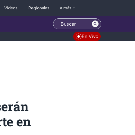
Regionales
Videos
a más +
En Vivo
serán
te en