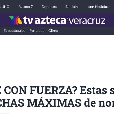
a UNO
Azteca 7
Deportes
Noticias
adn Noticias
Espectáculos
Policiaca
Clima
 CON FUERZA? Estas 
CHAS MÁXIMAS de nor