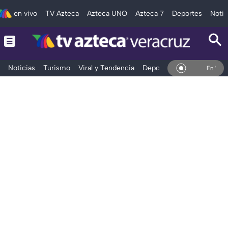
en vivo
TV Azteca
Azteca UNO
Azteca 7
Deportes
Notic
Noticias
Turismo
Viral y Tendencia
Deportes
Espectáculos
En Vivo