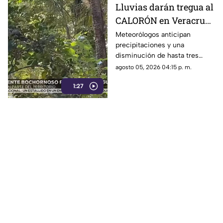
Lluvias darán tregua al
CALORÓN en Veracruz;
prevén descenso de
Meteorólogos anticipan
precipitaciones y una
temperatura en estos
disminución de hasta tres
días
grados en varias regiones de
agosto 05, 2026 04:15 p. m.
Veracruz.
1:27