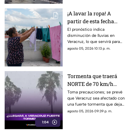
¡A lavar la ropa! A
partir de esta fecha
disminuyen las lluvias
El pronóstico indica
disminución de lluvias en
en Veracruz
Veracruz, lo que servirá para
que muchos aprovechen a
agosto 05, 2026 10:13 p. m.
lavar la ropa. Aquí te contamos.
Tormenta que traerá
NORTE de 70 km/h
llegará a Veracruz; así
Toma precauciones; se prevé
que Veracruz sea afectado con
estará el mal tiempo
una fuerte tormenta que dejará
viento del norte de hasta 70
agosto 05, 2026 09:39 p. m.
km/h.
1:04