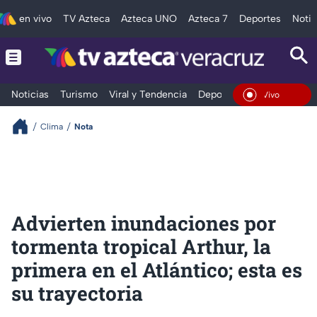
en vivo
TV Azteca
Azteca UNO
Azteca 7
Deportes
Notic
Noticias
Turismo
Viral y Tendencia
Deportes
Espectáculos
En Vivo
Clima
Nota
Advierten inundaciones por
tormenta tropical Arthur, la
primera en el Atlántico; esta es
su trayectoria