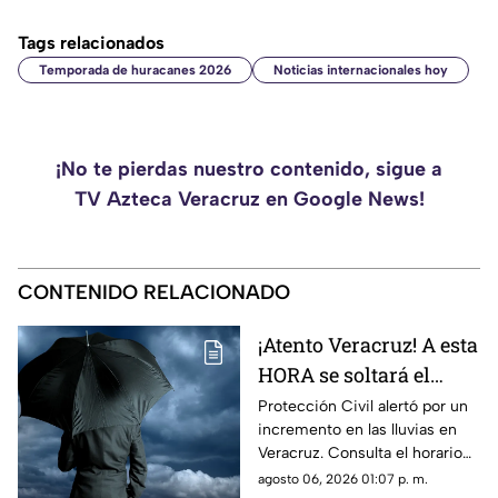
Tags relacionados
Temporada de huracanes 2026
Noticias internacionales hoy
¡No te pierdas nuestro contenido, sigue a
TV Azteca Veracruz en Google News!
CONTENIDO RELACIONADO
¡Atento Veracruz! A esta
HORA se soltará el
AGUACERO en Veracruz
Protección Civil alertó por un
incremento en las lluvias en
hoy jueves 6 de agosto
Veracruz. Consulta el horario
previsto para las
agosto 06, 2026 01:07 p. m.