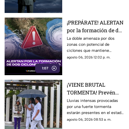
precipitaciones más intensas.
¡PREPÁRATE! ALERTAN
por la formación de dos
ciclones en México
La doble amenaza por dos
zonas con potencial de
¿Veracruz está en
ciclones que mantiene
RIESGO?
vigilancia en México; la doble
agosto 06, 2026 12:02 p. m.
amenaza favorecerá lluvias y
1:07
tormentas aisladas en Veracruz
¡VIENE BRUTAL
TORMENTA! Prevén
lluvias fuertes para
Lluvias intensas provocadas
por una fuerte tormenta
Veracruz a partir de
estarán presentes en el estado
este día
de Veracruz; aquí te damos los
agosto 06, 2026 08:53 a. m.
detalles del día del impacto en