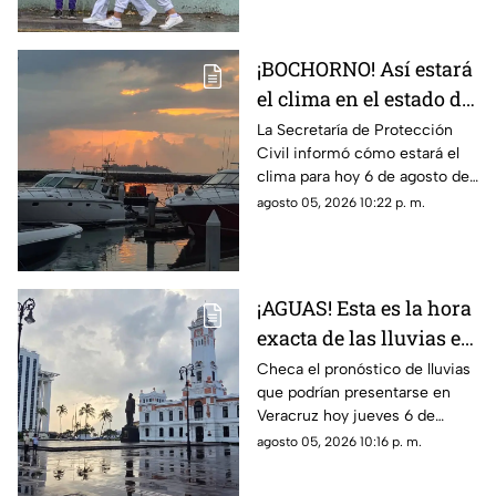
la entidad.
¡BOCHORNO! Así estará
el clima en el estado de
Veracruz hoy 6 de
La Secretaría de Protección
Civil informó cómo estará el
agosto de 2026
clima para hoy 6 de agosto de
2026 en Veracruz, así como el
agosto 05, 2026 10:22 p. m.
pronóstico de temperatura,
probabilidad de lluvias y el
clima en los diferentes
municipios de la entidad.
¡AGUAS! Esta es la hora
exacta de las lluvias en
el estado de Veracruz
Checa el pronóstico de lluvias
que podrían presentarse en
hoy 6 de agosto de 2026
Veracruz hoy jueves 6 de
agosto de 2026, así como la
agosto 05, 2026 10:16 p. m.
hora exacta de estas. ¡No
olvides el paraguas!