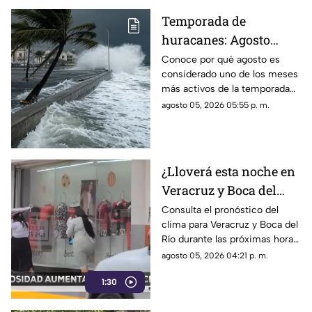
Temporada de
huracanes: Agosto
podría ser el mes más
Conoce por qué agosto es
considerado uno de los meses
peligroso para
más activos de la temporada
Veracruz
de huracanes en Veracruz.
agosto 05, 2026 05:55 p. m.
¿Lloverá esta noche en
Veracruz y Boca del
Río? Este es el
Consulta el pronóstico del
clima para Veracruz y Boca del
pronóstico del clima
Río durante las próximas horas
de este miércoles 5 de agosto
agosto 05, 2026 04:21 p. m.
del 2026.
1:30