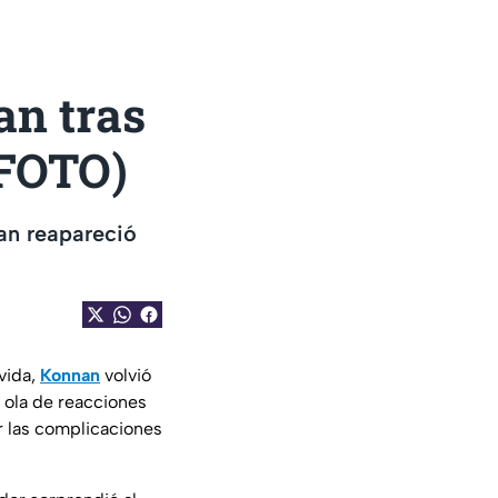
an tras
+FOTO)
nan reapareció
vida,
Konnan
volvió
 ola de reacciones
r las complicaciones