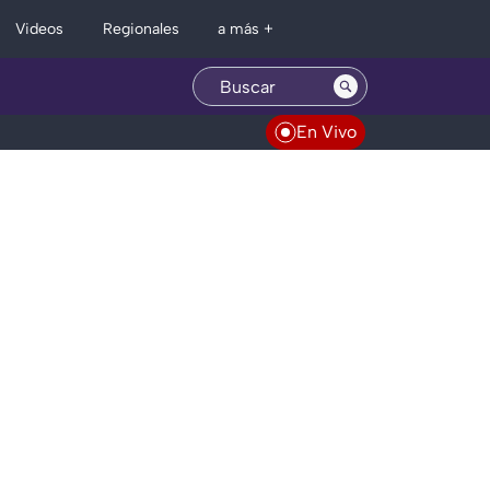
Regionales
Videos
a más +
En Vivo