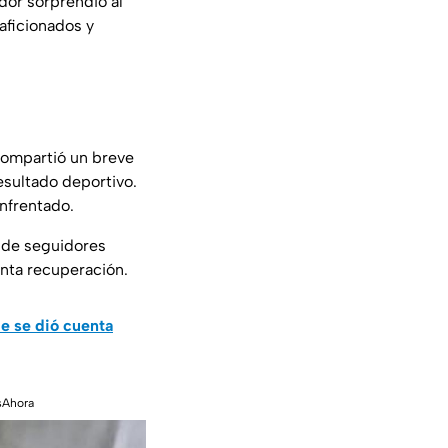
dor sorprendió al
 aficionados y
ompartió un breve
esultado deportivo.
enfrentado.
s de seguidores
nta recuperación.
ie se dió cuenta
sAhora