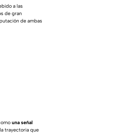
bido a las
os de gran
amputación de ambas
s como
una señal
a trayectoria que