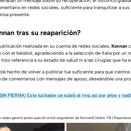
aban un mensaje sobre su recuperación, el histórico gladia
mentario en redes sociales, suficiente para tranquilizar a sus
inúa presente.
nnan tras su reaparición?
ublicación realizada en su cuenta de redes sociales,
Konnan
c
con el béisbol, agradeciendo a la selección de Italia por un r
izo referencia a su estado de salud ni a las cirugías que ha 
ple hecho de volver a publicar fue suficiente para que ciento
n de comentarios con mensajes de apoyo, deseándole una pro
¡SIN PIERNA! Este luchador se subió al ring así por años y nad
en redes generó preocupación entre seguidores de Konnan|Crédito: FB | Reportero