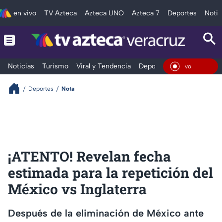
en vivo
TV Azteca
Azteca UNO
Azteca 7
Deportes
Notic
Noticias
Turismo
Viral y Tendencia
Deportes
Espectáculos
En Viv
Deportes
Nota
¡ATENTO! Revelan fecha
estimada para la repetición del
México vs Inglaterra
Después de la eliminación de México ante