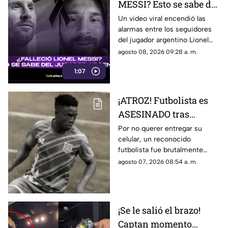
MESSI? Esto se sabe del
jugador argentino
Un video viral encendió las
alarmas entre los seguidores
(+VIDEO)
del jugador argentino Lionel
Messi sobre su supuesto
agosto 08, 2026 09:28 a. m.
fallecimiento; esto es lo que
1:07
realmente ocurrió.
¡ATROZ! Futbolista es
ASESINADO tras
BRUTAL golpiza
Por no querer entregar su
celular, un reconocido
durante asalto; no
futbolista fue brutalmente
quiso dar su celular
asesinado durante un asalto
agosto 07, 2026 08:54 a. m.
(+VIDEO)
con golpiza; esto es lo que se
sabe del caso.
¡Se le salió el brazo!
Captan momento