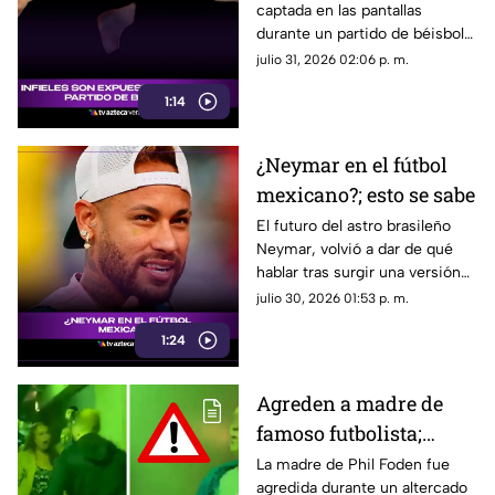
captada en las pantallas
durante un partido de béisbol
de los Tomateros de Culiacán.
julio 31, 2026 02:06 p. m.
1:14
¿Neymar en el fútbol
mexicano?; esto se sabe
El futuro del astro brasileño
Neymar, volvió a dar de qué
hablar tras surgir una versión
que ilusionó a miles de
julio 30, 2026 01:53 p. m.
aficionados. Aquí todos los
1:24
detalles
Agreden a madre de
famoso futbolista;
filtran VIDEO del
La madre de Phil Foden fue
agredida durante un altercado
momento EXACTO