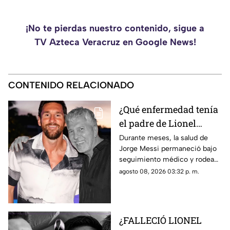
¡No te pierdas nuestro contenido, sigue a
TV Azteca Veracruz en Google News!
CONTENIDO RELACIONADO
¿Qué enfermedad tenía
el padre de Lionel
Messi? Revelan nuevos
Durante meses, la salud de
Jorge Messi permaneció bajo
detalles tras la muerte
seguimiento médico y rodeada
de Jorge Messi
de versiones, pero su familia
agosto 08, 2026 03:32 p. m.
evitó confirmar públicamente
el diagnóstico.
¿FALLECIÓ LIONEL