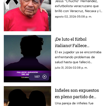
veracruzano y
Jesús “Chucho” Hernández,
exfutbolista veracruzano que
seleccionado nacional;
brilló con Veracruz, Necaxa y la
esto se sabe
Selección Mexicana, falleció
agosto 02, 2026 05:08 p. m.
este domingo.
¡De luto el fútbol
italiano! Fallece
jugador del Milán; esto
El ex jugador ya se encontraba
enfrentando problemas de
se sabe
salud hasta que falleció
provocando una ola de
julio 31, 2026 02:08 p. m.
mensajes mostrando sus
1:07
condolencias.
Infieles son expuestos
en pleno partido de
béisbol (+VIDEO)
Una pareja de infieles fue