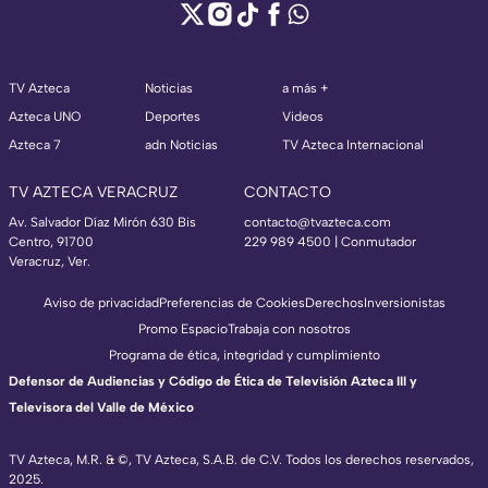
TV Azteca
Noticias
a más +
Azteca UNO
Deportes
Videos
Azteca 7
adn Noticias
TV Azteca Internacional
TV AZTECA VERACRUZ
CONTACTO
Av. Salvador Díaz Mirón 630 Bis
contacto@tvazteca.com
Centro, 91700
229 989 4500 | Conmutador
Veracruz, Ver.
Aviso de privacidad
Preferencias de Cookies
Derechos
Inversionistas
Promo Espacio
Trabaja con nosotros
Programa de ética, integridad y cumplimiento
Defensor de Audiencias y Código de Ética de Televisión Azteca III y
Televisora del Valle de México
TV Azteca, M.R. & ©, TV Azteca, S.A.B. de C.V. Todos los derechos reservados,
2025.