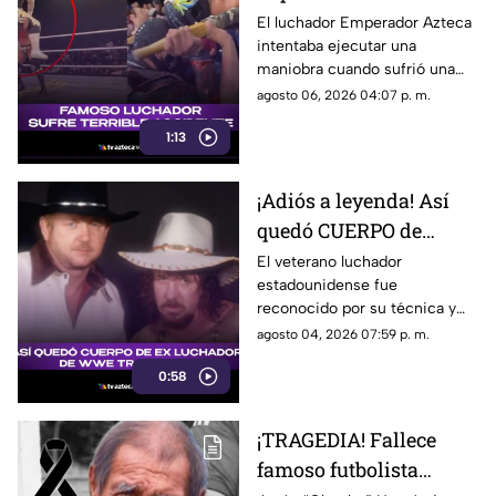
EXACTO en que famoso
El luchador Emperador Azteca
intentaba ejecutar una
luchador sufre terrible
maniobra cuando sufrió una
accidente
lesión que obligó a detener el
agosto 06, 2026 04:07 p. m.
combate.
1:13
¡Adiós a leyenda! Así
quedó CUERPO de
famoso luchador de la
El veterano luchador
estadounidense fue
WWE tras repentina
reconocido por su técnica y
muerte
por formar a nuevas
agosto 04, 2026 07:59 p. m.
generaciones de talentos.
0:58
¡TRAGEDIA! Fallece
famoso futbolista