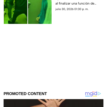
al finalizar una función de
boxeo. El momento quedó
julio 30, 2026 01:30 p. m.
grabado en video.