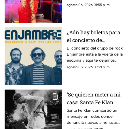
que fue diagnosticada con
agosto 06, 2026 01:55 p. m.
cáncer; aquí todos los detalles.
¿Aún hay boletos para
el concierto de
Enjambre en Veracruz?
El concierto del grupo de rock
Enjambre está a la vuelta de la
Esto sabemos
esquina y aquí te dejamos
algunos detalles que te podrían
agosto 05, 2026 07:21 p. m.
interesar.
‘Se quieren meter a mi
casa’ Santa Fe Klan
denuncia AMENAZAS
Santa Fe Klan compartió un
mensaje en redes donde
tras balacera en su
denunció nuevas amenazas
tienda
después de la balacera en su