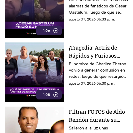
alarmas de fanáticos de César
hecho sobre su muerte
Gastélum, luego de que se
comentara a especular que su
agosto 07, 2026 06:33 p. m.
muerte se podría tratar de una
1:06
broma.
¡Tragedia! Actriz de
Rápidos y Furiosos
vivió el PEOR momento
El nombre de Charlize Theron
volvió a generar confusión en
de su vida; esto se sabe
redes, luego de que resurgió
fue el dramático episodio
agosto 07, 2026 06:30 p. m.
familiar que vivió durante su
1:08
adolescencia.
Filtran FOTOS de Aldo
Rendón durante su
juventud; ¿quién es y
Salieron a la luz unas