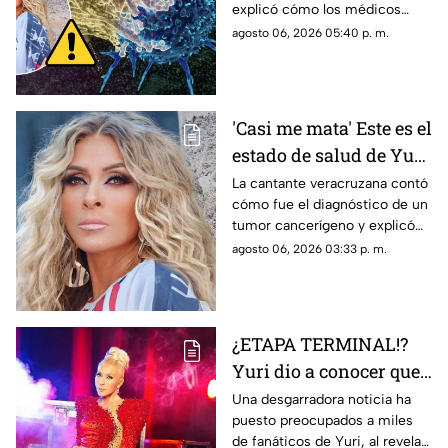
explicó cómo los médicos
encontraron un pequeño
agosto 06, 2026 05:40 p. m.
tumor durante una cirugía.
'Casi me mata' Este es el
estado de salud de Yuri
tras confirmar un
La cantante veracruzana contó
cómo fue el diagnóstico de un
TUMOR cancerígeno
tumor cancerígeno y explicó
cuál es su estado de salud.
agosto 06, 2026 03:33 p. m.
¿ETAPA TERMINAL!?
Yuri dio a conocer que
fue diagnosticada con
Una desgarradora noticia ha
puesto preocupados a miles
cáncer; esto se sabe
de fanáticos de Yuri, al revelar