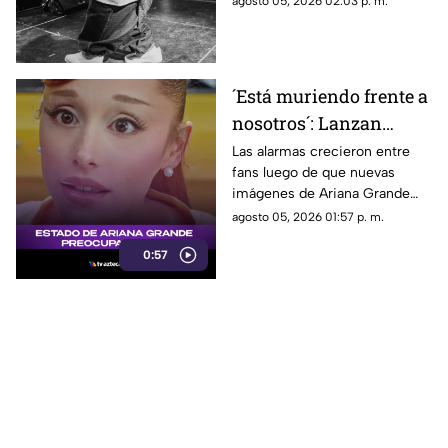
agosto 05, 2026 02:03 p. m.
negocio.
´Está muriendo frente a
nosotros´: Lanzan
ALERTA por Ariana
Las alarmas crecieron entre
fans luego de que nuevas
Grande tras revelar
imágenes de Ariana Grande
estado actual
desataran preocupación por su
agosto 05, 2026 01:57 p. m.
aspecto físico y un intenso
0:57
debate en redes.