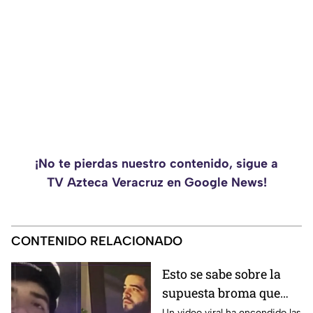
¡No te pierdas nuestro contenido, sigue a
TV Azteca Veracruz en Google News!
CONTENIDO RELACIONADO
Esto se sabe sobre la
supuesta broma que
César Gastélum habría
Un video viral ha encendido las