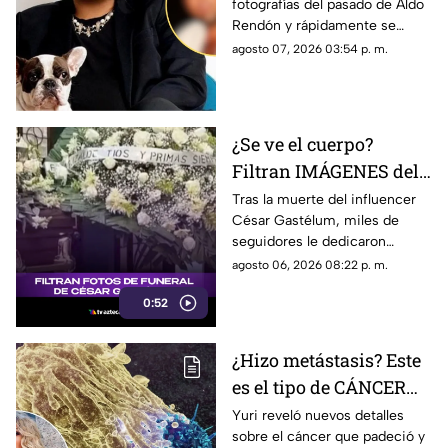
fotografías del pasado de Aldo
por qué todos hablan
Rendón y rápidamente se
de él?
hicieron virales por cómo se
agosto 07, 2026 03:54 p. m.
veía hace algunos ayeres.
¿Se ve el cuerpo?
Filtran IMÁGENES del
funeral de César
Tras la muerte del influencer
César Gastélum, miles de
Gastélum [VIDEO]
seguidores le dedicaron
mensajes de despedida,
agosto 06, 2026 08:22 p. m.
además de compartir
0:52
fotografías que lograron
tomarle.
¿Hizo metástasis? Este
es el tipo de CÁNCER
que le diagnosticaron a
Yuri reveló nuevos detalles
sobre el cáncer que padeció y
Yuri