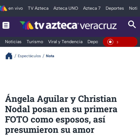
en vivo
TV Azteca
Azteca UNO
Azteca 7
Deportes
Notic
Noticias
Turismo
Viral y Tendencia
Deportes
Espectáculos
En Vivo
Espectáculos
Nota
Ángela Aguilar y Christian
Nodal posan en su primera
FOTO como esposos, así
presumieron su amor