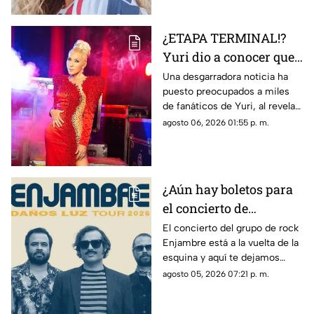
¿ETAPA TERMINAL!?
Yuri dio a conocer que
fue diagnosticada con
Una desgarradora noticia ha
puesto preocupados a miles
cáncer; esto se sabe
de fanáticos de Yuri, al revelar
que fue diagnosticada con
agosto 06, 2026 01:55 p. m.
cáncer; aquí todos los detalles.
¿Aún hay boletos para
el concierto de
Enjambre en Veracruz?
El concierto del grupo de rock
Enjambre está a la vuelta de la
Esto sabemos
esquina y aquí te dejamos
algunos detalles que te podrían
agosto 05, 2026 07:21 p. m.
interesar.