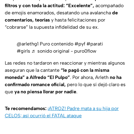
filtros y con toda la actitud: “Excelente”,
acompañado
de emojis enamorados, desatando una avalancha
de
comentarios, teorías
y hasta felicitaciones por
“cobrarse” la supuesta infidelidad de su ex.
@arlethg1
Puro contenido
#pyf
#parati
#girls
♬ sonido original - puro0flow
Las redes no tardaron en reaccionar y mientras algunos
aseguran que la cantante
“le pagó con la misma
moneda” a Alfredo “El Pulpo”
. Por ahora, Arleth
no ha
confirmado romance oficial,
pero lo que sí dejó claro es
que
ya no piensa llorar por nadie
.
Te recomendamos:
¡ATROZ! Padre mata a su hija por
CELOS; así ocurrió el FATAL ataque