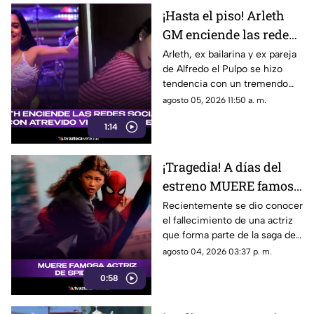
¡Hasta el piso! Arleth
GM enciende las redes
sociales con atrevido
Arleth, ex bailarina y ex pareja
de Alfredo el Pulpo se hizo
video de baile
tendencia con un tremendo
baile que compartió en sus
agosto 05, 2026 11:50 a. m.
redes sociales.
1:14
¡Tragedia! A días del
estreno MUERE famosa
actriz de Spider-Man;
Recientemente se dio conocer
el fallecimiento de una actriz
esto se sabe
que forma parte de la saga de
Spider-Man.
agosto 04, 2026 03:37 p. m.
0:58