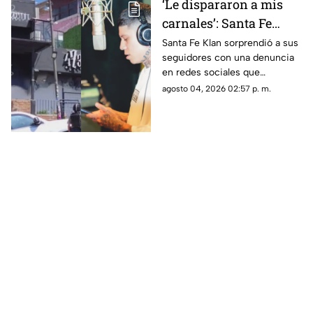
‘Le dispararon a mis
carnales’: Santa Fe
Klan ROMPE el silencio
Santa Fe Klan sorprendió a sus
seguidores con una denuncia
tras BALACERA en su
en redes sociales que
tienda; esto se sabe
rápidamente generó
agosto 04, 2026 02:57 p. m.
reacciones y controversia.