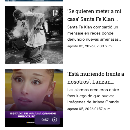
‘Se quieren meter a mi
casa’ Santa Fe Klan
denuncia AMENAZAS
Santa Fe Klan compartió un
mensaje en redes donde
tras balacera en su
denunció nuevas amenazas
tienda
después de la balacera en su
agosto 05, 2026 02:03 p. m.
negocio.
´Está muriendo frente a
nosotros´: Lanzan
ALERTA por Ariana
Las alarmas crecieron entre
fans luego de que nuevas
Grande tras revelar
imágenes de Ariana Grande
estado actual
desataran preocupación por su
agosto 05, 2026 01:57 p. m.
aspecto físico y un intenso
0:57
debate en redes.