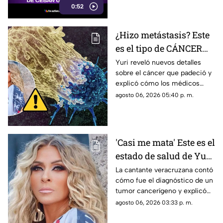
0:52
fotografías que lograron
tomarle.
¿Hizo metástasis? Este
es el tipo de CÁNCER
que le diagnosticaron a
Yuri reveló nuevos detalles
sobre el cáncer que padeció y
Yuri
explicó cómo los médicos
encontraron un pequeño
agosto 06, 2026 05:40 p. m.
tumor durante una cirugía.
'Casi me mata' Este es el
estado de salud de Yuri
tras confirmar un
La cantante veracruzana contó
cómo fue el diagnóstico de un
TUMOR cancerígeno
tumor cancerígeno y explicó
cuál es su estado de salud.
agosto 06, 2026 03:33 p. m.