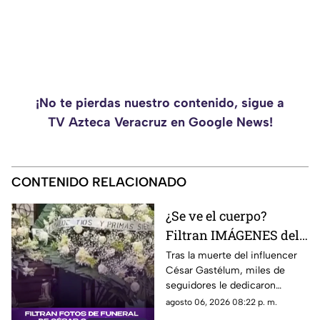
¡No te pierdas nuestro contenido, sigue a
TV Azteca Veracruz en Google News!
CONTENIDO RELACIONADO
¿Se ve el cuerpo?
Filtran IMÁGENES del
funeral de César
Tras la muerte del influencer
César Gastélum, miles de
Gastélum [VIDEO]
seguidores le dedicaron
mensajes de despedida,
agosto 06, 2026 08:22 p. m.
además de compartir