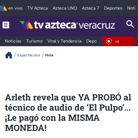
en vivo
TV Azteca
Azteca UNO
Azteca 7
Deportes
Notic
Noticias
Turismo
Viral y Tendencia
Deportes
Espectáculos
En Viv
Espectáculos
Nota
Arleth revela que YA PROBÓ al
técnico de audio de ‘El Pulpo’...
¡Le pagó con la MISMA
MONEDA!