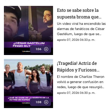
Esto se sabe sobre la
supuesta broma que
César Gastélum habría
Un video viral ha encendido las
alarmas de fanáticos de César
hecho sobre su muerte
Gastélum, luego de que se
comentara a especular que su
agosto 07, 2026 06:33 p. m.
muerte se podría tratar de una
1:06
broma.
¡Tragedia! Actriz de
Rápidos y Furiosos
vivió el PEOR momento
El nombre de Charlize Theron
volvió a generar confusión en
de su vida; esto se sabe
redes, luego de que resurgió
fue el dramático episodio
agosto 07, 2026 06:30 p. m.
familiar que vivió durante su
1:08
adolescencia.