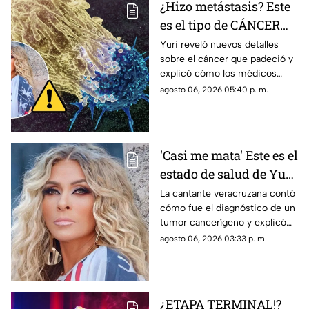
¿Hizo metástasis? Este
es el tipo de CÁNCER
que le diagnosticaron a
Yuri reveló nuevos detalles
sobre el cáncer que padeció y
Yuri
explicó cómo los médicos
encontraron un pequeño
agosto 06, 2026 05:40 p. m.
tumor durante una cirugía.
'Casi me mata' Este es el
estado de salud de Yuri
tras confirmar un
La cantante veracruzana contó
cómo fue el diagnóstico de un
TUMOR cancerígeno
tumor cancerígeno y explicó
cuál es su estado de salud.
agosto 06, 2026 03:33 p. m.
¿ETAPA TERMINAL!?