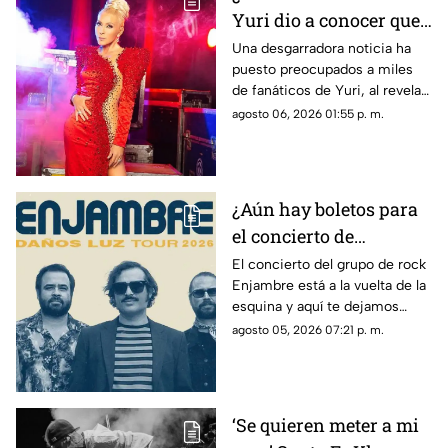
Yuri dio a conocer que
fue diagnosticada con
Una desgarradora noticia ha
puesto preocupados a miles
cáncer; esto se sabe
de fanáticos de Yuri, al revelar
que fue diagnosticada con
agosto 06, 2026 01:55 p. m.
cáncer; aquí todos los detalles.
¿Aún hay boletos para
el concierto de
Enjambre en Veracruz?
El concierto del grupo de rock
Enjambre está a la vuelta de la
Esto sabemos
esquina y aquí te dejamos
algunos detalles que te podrían
agosto 05, 2026 07:21 p. m.
interesar.
‘Se quieren meter a mi