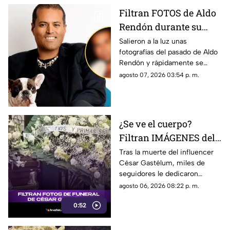
Filtran FOTOS de Aldo
Rendón durante su
juventud; ¿quién es y
Salieron a la luz unas
fotografías del pasado de Aldo
por qué todos hablan
Rendón y rápidamente se
de él?
hicieron virales por cómo se
agosto 07, 2026 03:54 p. m.
veía hace algunos ayeres.
¿Se ve el cuerpo?
Filtran IMÁGENES del
funeral de César
Tras la muerte del influencer
César Gastélum, miles de
Gastélum [VIDEO]
seguidores le dedicaron
mensajes de despedida,
agosto 06, 2026 08:22 p. m.
además de compartir
0:52
fotografías que lograron
tomarle.