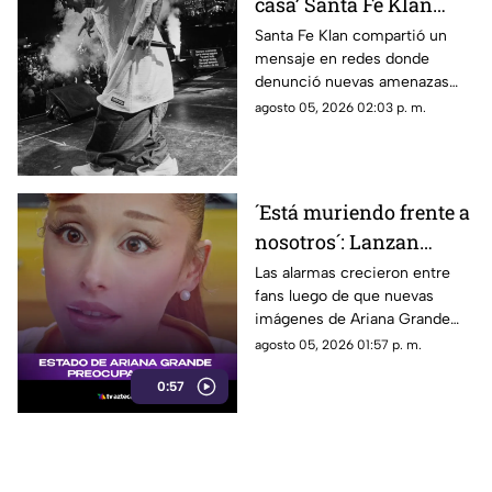
casa’ Santa Fe Klan
denuncia AMENAZAS
Santa Fe Klan compartió un
mensaje en redes donde
tras balacera en su
denunció nuevas amenazas
tienda
después de la balacera en su
agosto 05, 2026 02:03 p. m.
negocio.
´Está muriendo frente a
nosotros´: Lanzan
ALERTA por Ariana
Las alarmas crecieron entre
fans luego de que nuevas
Grande tras revelar
imágenes de Ariana Grande
estado actual
desataran preocupación por su
agosto 05, 2026 01:57 p. m.
aspecto físico y un intenso
0:57
debate en redes.