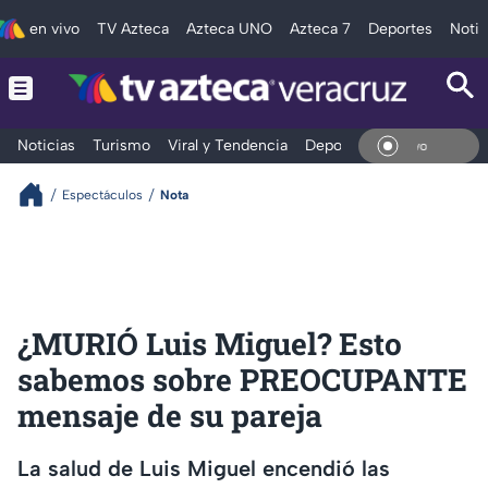
en vivo
TV Azteca
Azteca UNO
Azteca 7
Deportes
Notic
Noticias
Turismo
Viral y Tendencia
Deportes
Espectáculos
En V
Espectáculos
Nota
¿MURIÓ Luis Miguel? Esto
sabemos sobre PREOCUPANTE
mensaje de su pareja
La salud de Luis Miguel encendió las