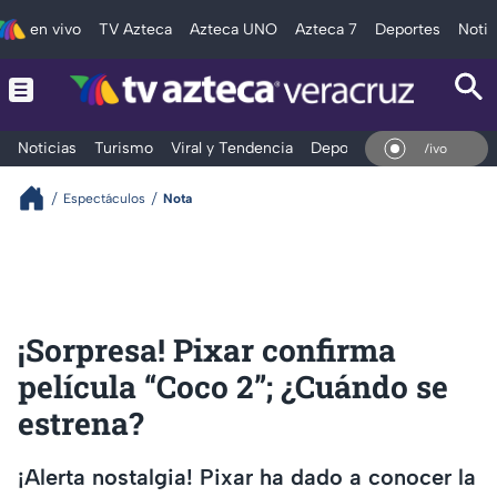
en vivo
TV Azteca
Azteca UNO
Azteca 7
Deportes
Notic
Noticias
Turismo
Viral y Tendencia
Deportes
Espectáculos
En Vivo
Espectáculos
Nota
¡Sorpresa! Pixar confirma
película “Coco 2”; ¿Cuándo se
estrena?
¡Alerta nostalgia! Pixar ha dado a conocer la