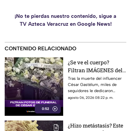
¡No te pierdas nuestro contenido, sigue a
TV Azteca Veracruz en Google News!
CONTENIDO RELACIONADO
¿Se ve el cuerpo?
Filtran IMÁGENES del
funeral de César
Tras la muerte del influencer
César Gastélum, miles de
Gastélum [VIDEO]
seguidores le dedicaron
mensajes de despedida,
agosto 06, 2026 08:22 p. m.
además de compartir
0:52
fotografías que lograron
tomarle.
¿Hizo metástasis? Este