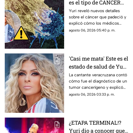
es el tipo de CÁNCER
que le diagnosticaron a
Yuri reveló nuevos detalles
sobre el cáncer que padeció y
Yuri
explicó cómo los médicos
encontraron un pequeño
agosto 06, 2026 05:40 p. m.
tumor durante una cirugía.
'Casi me mata' Este es el
estado de salud de Yuri
tras confirmar un
La cantante veracruzana contó
cómo fue el diagnóstico de un
TUMOR cancerígeno
tumor cancerígeno y explicó
cuál es su estado de salud.
agosto 06, 2026 03:33 p. m.
¿ETAPA TERMINAL!?
Yuri dio a conocer que