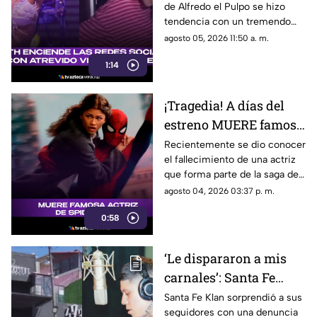
de Alfredo el Pulpo se hizo
video de baile
tendencia con un tremendo
baile que compartió en sus
agosto 05, 2026 11:50 a. m.
redes sociales.
1:14
¡Tragedia! A días del
estreno MUERE famosa
actriz de Spider-Man;
Recientemente se dio conocer
el fallecimiento de una actriz
esto se sabe
que forma parte de la saga de
Spider-Man.
agosto 04, 2026 03:37 p. m.
0:58
‘Le dispararon a mis
carnales’: Santa Fe
Klan ROMPE el silencio
Santa Fe Klan sorprendió a sus
seguidores con una denuncia
tras BALACERA en su