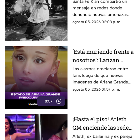
denuncia AMENAZAS
Santa Fe Klan compartió un
mensaje en redes donde
tras balacera en su
denunció nuevas amenazas
tienda
después de la balacera en su
agosto 05, 2026 02:03 p. m.
negocio.
´Está muriendo frente a
nosotros´: Lanzan
ALERTA por Ariana
Las alarmas crecieron entre
fans luego de que nuevas
Grande tras revelar
imágenes de Ariana Grande
estado actual
desataran preocupación por su
agosto 05, 2026 01:57 p. m.
aspecto físico y un intenso
0:57
debate en redes.
¡Hasta el piso! Arleth
GM enciende las redes
sociales con atrevido
Arleth, ex bailarina y ex pareja