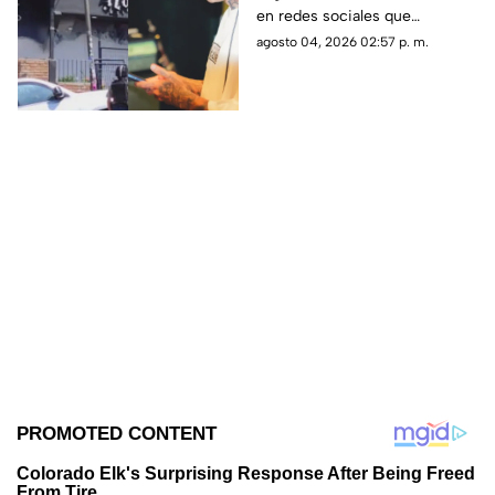
en redes sociales que
tienda; esto se sabe
rápidamente generó
agosto 04, 2026 02:57 p. m.
reacciones y controversia.