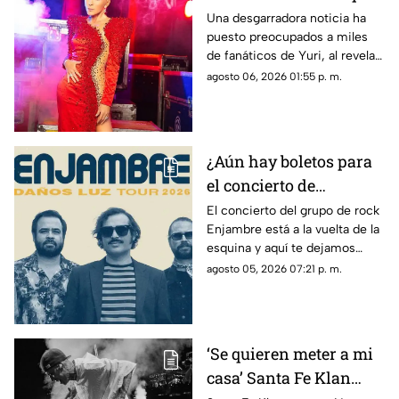
fue diagnosticada con
Una desgarradora noticia ha
puesto preocupados a miles
cáncer; esto se sabe
de fanáticos de Yuri, al revelar
que fue diagnosticada con
agosto 06, 2026 01:55 p. m.
cáncer; aquí todos los detalles.
¿Aún hay boletos para
el concierto de
Enjambre en Veracruz?
El concierto del grupo de rock
Enjambre está a la vuelta de la
Esto sabemos
esquina y aquí te dejamos
algunos detalles que te podrían
agosto 05, 2026 07:21 p. m.
interesar.
‘Se quieren meter a mi
casa’ Santa Fe Klan