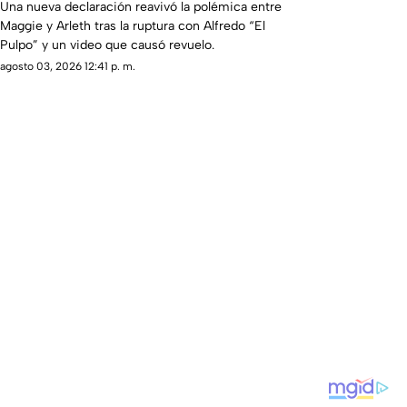
entre ellas; esto dijeron
Una nueva declaración reavivó la polémica entre
Maggie y Arleth tras la ruptura con Alfredo “El
Pulpo” y un video que causó revuelo.
agosto 03, 2026 12:41 p. m.