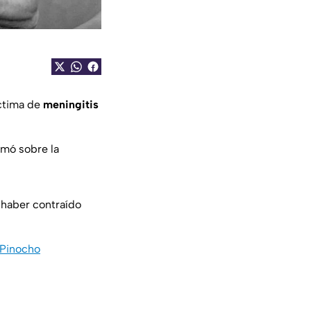
íctima de
meningitis
rmó sobre la
 haber contraído
 Pinocho