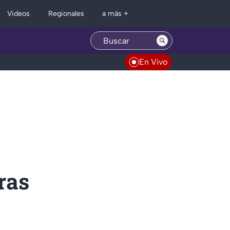
Regionales
Videos
a más +
En Vivo
ras