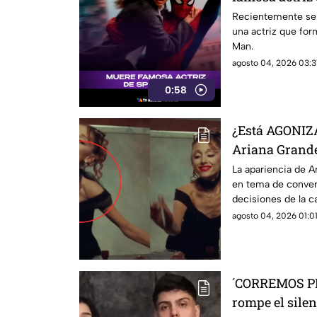
sabe
Recientemente se 
una actriz que for
Man.
agosto 04, 2026 03:3
0:58
¿Está AGONIZ
Ariana Grande
su RETIRO; ¿q
La apariencia de A
en tema de conver
decisiones de la c
preocupación de s
agosto 04, 2026 01:01
´CORREMOS PE
rompe el silen