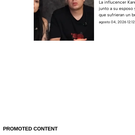
VIOLENTO robo
La influcencer Kare
junto a su esposo 
(+VIDEO)
que sufrieran un b
agosto 04, 2026 12:12