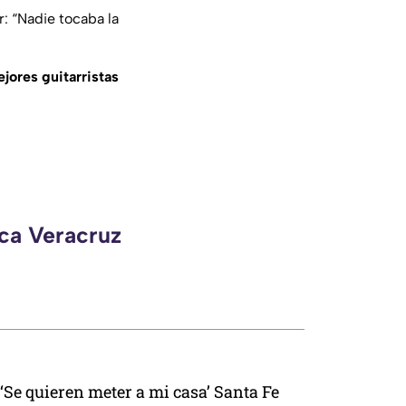
r:
“Nadie tocaba la
jores guitarristas
eca Veracruz
‘Se quieren meter a mi casa’ Santa Fe