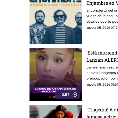
Enjambre en V
El concierto del g
vuelta de la esqui
detalles que te pod
agosto 05, 2026 07:21
´Está muriendo
Lanzan ALERT
revelar estado
Las alarmas crecie
nuevas imágenes d
preocupación por s
debate en redes.
agosto 05, 2026 01:57
0:57
¡Tragedia! A 
famosa actriz 