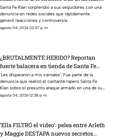
en su tienda; esto se sabe
Santa Fe Klan sorprendió a sus seguidores con una
denuncia en redes sociales que rápidamente
generó reacciones y controversia.
agosto 04, 2026 02:57 p. m.
¿BRUTALMENTE HERIDO? Reportan
fuerte balacera en tienda de Santa Fe
Klan; HAY HERIDOS
´Les dispararon a mis carnales´: Fue parte de la
denuncia que realizó el cantante rapero Santa Fe
Klan sobre el presunto ataque armado en una de sus
tiendas.
agosto 04, 2026 12:38 p. m.
‘Ella FILTRÓ el video’: pelea entre Arleth
y Maggie DESTAPA nuevos secretos