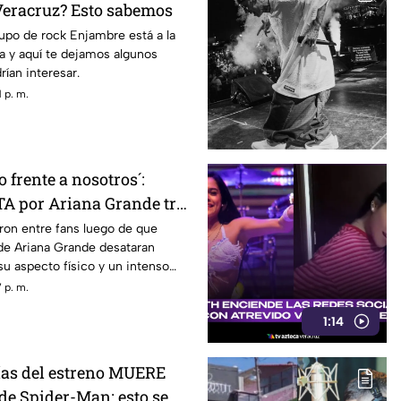
eracruz? Esto sabemos
rupo de rock Enjambre está a la
na y aquí te dejamos algunos
rían interesar.
 p. m.
 frente a nosotros´:
A por Ariana Grande tras
 actual
ron entre fans luego de que
e Ariana Grande desataran
u aspecto físico y un intenso
 p. m.
1:14
días del estreno MUERE
de Spider-Man; esto se