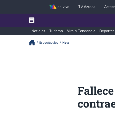
en vivo
TV Azteca
Aztec
Noticias
Turismo
Viral y Tendencia
Deportes
Espectáculos
Nota
Fallece
contra