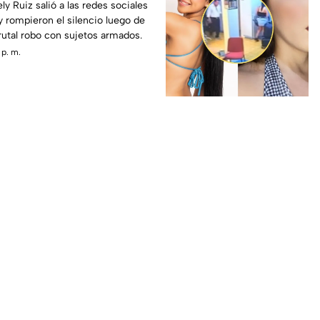
 en su casa; esto se sabe
ly Ruiz salió a las redes sociales
y rompieron el silencio luego de
rutal robo con sujetos armados.
 p. m.