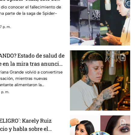
dio conocer el fallecimiento de
ma parte de la saga de Spider-
7 p. m.
ANDO? Estado de salud de
 en la mira tras anunciar
ué enfermedad tiene?
riana Grande volvió a convertirse
sación, mientras nuevas
antante alimentaron la
us seguidores.
 p. m.
LIGRO´: Karely Ruiz
cio y habla sobre el