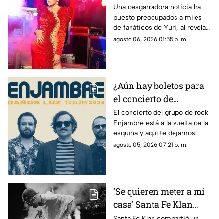
fue diagnosticada con
Una desgarradora noticia ha
puesto preocupados a miles
cáncer; esto se sabe
de fanáticos de Yuri, al revelar
que fue diagnosticada con
agosto 06, 2026 01:55 p. m.
cáncer; aquí todos los detalles.
¿Aún hay boletos para
el concierto de
Enjambre en Veracruz?
El concierto del grupo de rock
Enjambre está a la vuelta de la
Esto sabemos
esquina y aquí te dejamos
algunos detalles que te podrían
agosto 05, 2026 07:21 p. m.
interesar.
‘Se quieren meter a mi
casa’ Santa Fe Klan
denuncia AMENAZAS
Santa Fe Klan compartió un