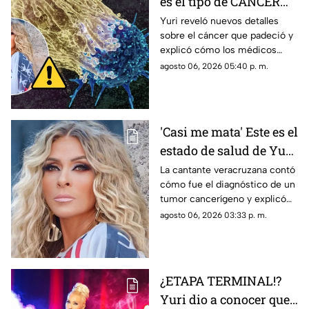
es el tipo de CÁNCER
que le diagnosticaron a
Yuri reveló nuevos detalles
sobre el cáncer que padeció y
Yuri
explicó cómo los médicos
encontraron un pequeño
agosto 06, 2026 05:40 p. m.
tumor durante una cirugía.
'Casi me mata' Este es el
estado de salud de Yuri
tras confirmar un
La cantante veracruzana contó
cómo fue el diagnóstico de un
TUMOR cancerígeno
tumor cancerígeno y explicó
cuál es su estado de salud.
agosto 06, 2026 03:33 p. m.
¿ETAPA TERMINAL!?
Yuri dio a conocer que