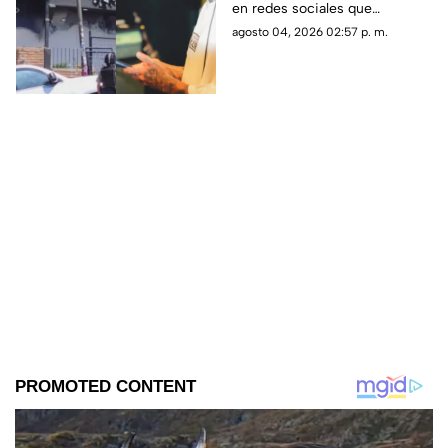
en redes sociales que
tienda; esto se sabe
rápidamente generó
agosto 04, 2026 02:57 p. m.
reacciones y controversia.