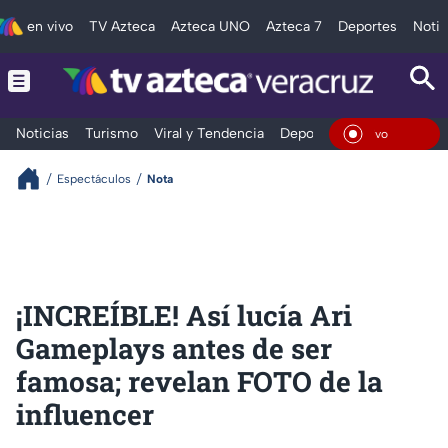
en vivo
TV Azteca
Azteca UNO
Azteca 7
Deportes
Notic
Noticias
Turismo
Viral y Tendencia
Deportes
Espectáculos
En Viv
Espectáculos
Nota
¡INCREÍBLE! Así lucía Ari
Gameplays antes de ser
famosa; revelan FOTO de la
influencer