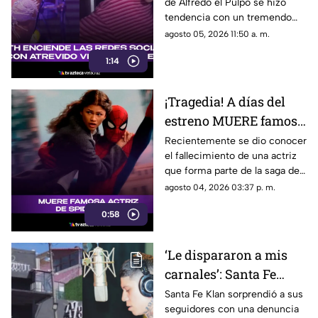
de Alfredo el Pulpo se hizo
video de baile
tendencia con un tremendo
baile que compartió en sus
agosto 05, 2026 11:50 a. m.
redes sociales.
1:14
¡Tragedia! A días del
estreno MUERE famosa
actriz de Spider-Man;
Recientemente se dio conocer
el fallecimiento de una actriz
esto se sabe
que forma parte de la saga de
Spider-Man.
agosto 04, 2026 03:37 p. m.
0:58
‘Le dispararon a mis
carnales’: Santa Fe
Klan ROMPE el silencio
Santa Fe Klan sorprendió a sus
seguidores con una denuncia
tras BALACERA en su