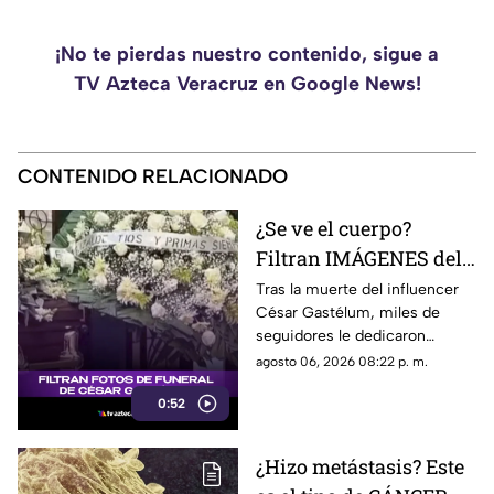
¡No te pierdas nuestro contenido, sigue a
TV Azteca Veracruz en Google News!
CONTENIDO RELACIONADO
¿Se ve el cuerpo?
Filtran IMÁGENES del
funeral de César
Tras la muerte del influencer
César Gastélum, miles de
Gastélum [VIDEO]
seguidores le dedicaron
mensajes de despedida,
agosto 06, 2026 08:22 p. m.
además de compartir
0:52
fotografías que lograron
tomarle.
¿Hizo metástasis? Este