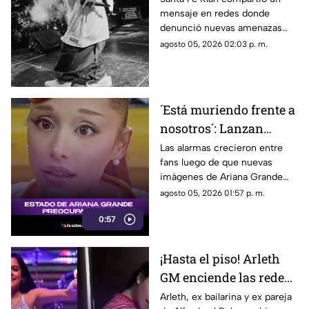
mensaje en redes donde
tras balacera en su
denunció nuevas amenazas
tienda
después de la balacera en su
agosto 05, 2026 02:03 p. m.
negocio.
´Está muriendo frente a
nosotros´: Lanzan
ALERTA por Ariana
Las alarmas crecieron entre
fans luego de que nuevas
Grande tras revelar
imágenes de Ariana Grande
estado actual
desataran preocupación por su
agosto 05, 2026 01:57 p. m.
aspecto físico y un intenso
0:57
debate en redes.
¡Hasta el piso! Arleth
GM enciende las redes
sociales con atrevido
Arleth, ex bailarina y ex pareja