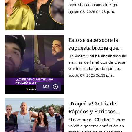
fiesta familiar; así luce
padre han causado intriga
entre seguidores, en TV
agosto 08, 2026 04:28 p. m.
Azteca Veracruz te contamos
los detalles.
Esto se sabe sobre la
supuesta broma que
César Gastélum habría
Un video viral ha encendido las
alarmas de fanáticos de César
hecho sobre su muerte
Gastélum, luego de que se
comentara a especular que su
agosto 07, 2026 06:33 p. m.
muerte se podría tratar de una
1:06
broma.
¡Tragedia! Actriz de
Rápidos y Furiosos
vivió el PEOR momento
El nombre de Charlize Theron
volvió a generar confusión en
de su vida; esto se sabe