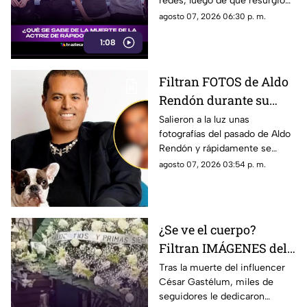
redes, luego de que resurgió
fue el dramático episodio
agosto 07, 2026 06:30 p. m.
familiar que vivió durante su
1:08
adolescencia.
Filtran FOTOS de Aldo
Rendón durante su
juventud; ¿quién es y
Salieron a la luz unas
fotografías del pasado de Aldo
por qué todos hablan
Rendón y rápidamente se
de él?
hicieron virales por cómo se
agosto 07, 2026 03:54 p. m.
veía hace algunos ayeres.
¿Se ve el cuerpo?
Filtran IMÁGENES del
funeral de César
Tras la muerte del influencer
César Gastélum, miles de
Gastélum [VIDEO]
seguidores le dedicaron