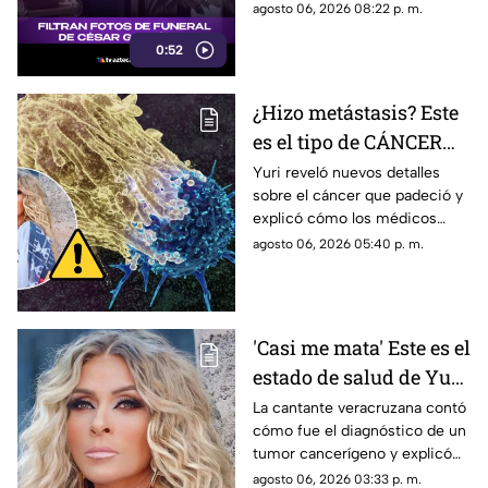
mensajes de despedida,
agosto 06, 2026 08:22 p. m.
además de compartir
0:52
fotografías que lograron
tomarle.
¿Hizo metástasis? Este
es el tipo de CÁNCER
que le diagnosticaron a
Yuri reveló nuevos detalles
sobre el cáncer que padeció y
Yuri
explicó cómo los médicos
encontraron un pequeño
agosto 06, 2026 05:40 p. m.
tumor durante una cirugía.
'Casi me mata' Este es el
estado de salud de Yuri
tras confirmar un
La cantante veracruzana contó
cómo fue el diagnóstico de un
TUMOR cancerígeno
tumor cancerígeno y explicó
cuál es su estado de salud.
agosto 06, 2026 03:33 p. m.