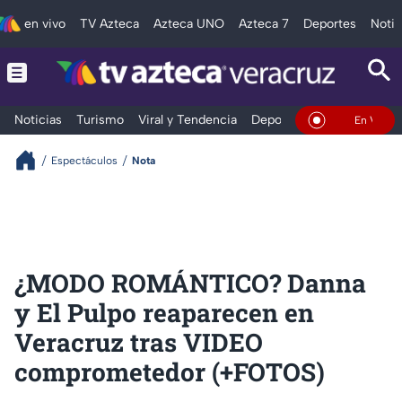
en vivo
TV Azteca
Azteca UNO
Azteca 7
Deportes
Notic
Noticias
Turismo
Viral y Tendencia
Deportes
Espectáculos
En Vivo
Espectáculos
Nota
¿MODO ROMÁNTICO? Danna
y El Pulpo reaparecen en
Veracruz tras VIDEO
comprometedor (+FOTOS)