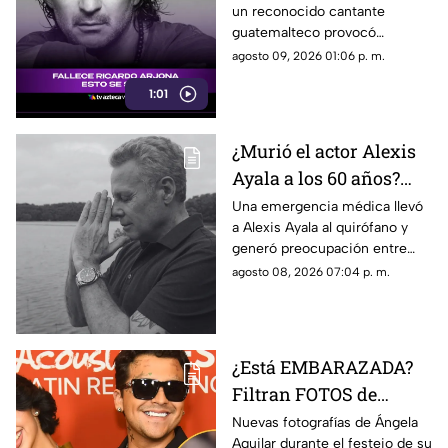
un reconocido cantante
guatemalteco provocó
confusión en redes sociales y
agosto 09, 2026 01:06 p. m.
llevó a usuarios a relacionarla
1:01
con una famosa figura musical.
¿Murió el actor Alexis
Ayala a los 60 años?
Esto sabemos tras
Una emergencia médica llevó
a Alexis Ayala al quirófano y
hospitalización de
generó preocupación entre
URGENCIA
sus seguidores, en TV Azteca
agosto 08, 2026 07:04 p. m.
Veracruz te contamos los
detalles de su estado de salud.
¿Está EMBARAZADA?
Filtran FOTOS de
Ángela Aguilar durante
Nuevas fotografías de Ángela
Aguilar durante el festejo de su