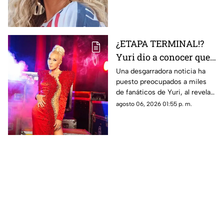
¿ETAPA TERMINAL!?
Yuri dio a conocer que
fue diagnosticada con
Una desgarradora noticia ha
puesto preocupados a miles
cáncer; esto se sabe
de fanáticos de Yuri, al revelar
que fue diagnosticada con
agosto 06, 2026 01:55 p. m.
cáncer; aquí todos los detalles.