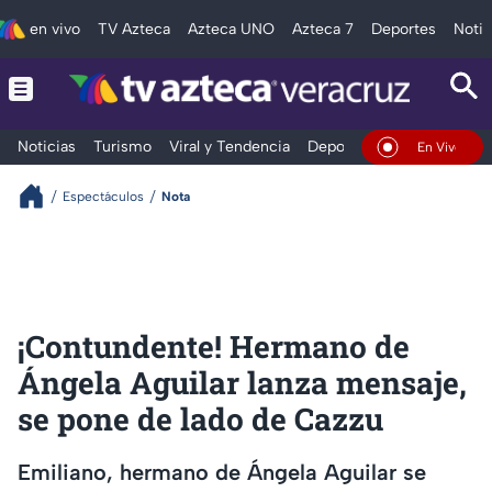
en vivo
TV Azteca
Azteca UNO
Azteca 7
Deportes
Notic
Noticias
Turismo
Viral y Tendencia
Deportes
Espectáculos
En Vivo
Espectáculos
Nota
¡Contundente! Hermano de
Ángela Aguilar lanza mensaje,
se pone de lado de Cazzu
Emiliano, hermano de Ángela Aguilar se