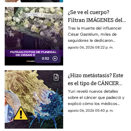
¿Se ve el cuerpo?
Filtran IMÁGENES del
funeral de César
Tras la muerte del influencer
César Gastélum, miles de
Gastélum [VIDEO]
seguidores le dedicaron
mensajes de despedida,
agosto 06, 2026 08:22 p. m.
además de compartir
0:52
fotografías que lograron
tomarle.
¿Hizo metástasis? Este
es el tipo de CÁNCER
que le diagnosticaron a
Yuri reveló nuevos detalles
sobre el cáncer que padeció y
Yuri
explicó cómo los médicos
encontraron un pequeño
agosto 06, 2026 05:40 p. m.
tumor durante una cirugía.