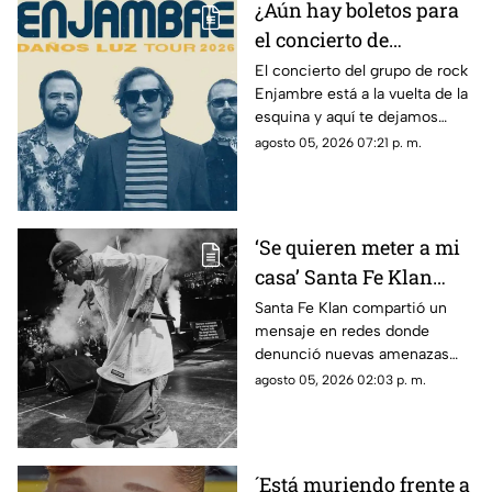
¿Aún hay boletos para
el concierto de
Enjambre en Veracruz?
El concierto del grupo de rock
Enjambre está a la vuelta de la
Esto sabemos
esquina y aquí te dejamos
algunos detalles que te podrían
agosto 05, 2026 07:21 p. m.
interesar.
‘Se quieren meter a mi
casa’ Santa Fe Klan
denuncia AMENAZAS
Santa Fe Klan compartió un
mensaje en redes donde
tras balacera en su
denunció nuevas amenazas
tienda
después de la balacera en su
agosto 05, 2026 02:03 p. m.
negocio.
´Está muriendo frente a