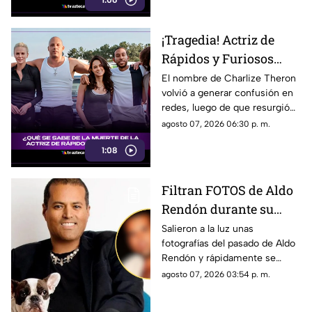
broma.
¡Tragedia! Actriz de
Rápidos y Furiosos
vivió el PEOR momento
El nombre de Charlize Theron
volvió a generar confusión en
de su vida; esto se sabe
redes, luego de que resurgió
fue el dramático episodio
agosto 07, 2026 06:30 p. m.
familiar que vivió durante su
1:08
adolescencia.
Filtran FOTOS de Aldo
Rendón durante su
juventud; ¿quién es y
Salieron a la luz unas
fotografías del pasado de Aldo
por qué todos hablan
Rendón y rápidamente se
de él?
hicieron virales por cómo se
agosto 07, 2026 03:54 p. m.
veía hace algunos ayeres.