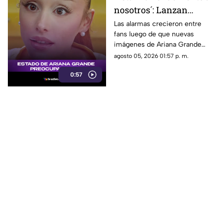
nosotros´: Lanzan
ALERTA por Ariana
Las alarmas crecieron entre
fans luego de que nuevas
Grande tras revelar
imágenes de Ariana Grande
estado actual
desataran preocupación por su
agosto 05, 2026 01:57 p. m.
aspecto físico y un intenso
0:57
debate en redes.