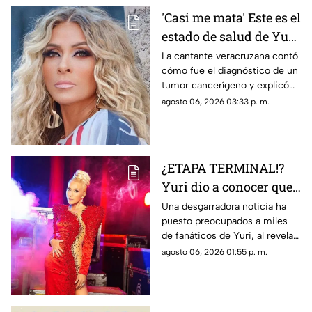
'Casi me mata' Este es el
estado de salud de Yuri
tras confirmar un
La cantante veracruzana contó
cómo fue el diagnóstico de un
TUMOR cancerígeno
tumor cancerígeno y explicó
cuál es su estado de salud.
agosto 06, 2026 03:33 p. m.
¿ETAPA TERMINAL!?
Yuri dio a conocer que
fue diagnosticada con
Una desgarradora noticia ha
puesto preocupados a miles
cáncer; esto se sabe
de fanáticos de Yuri, al revelar
que fue diagnosticada con
agosto 06, 2026 01:55 p. m.
cáncer; aquí todos los detalles.