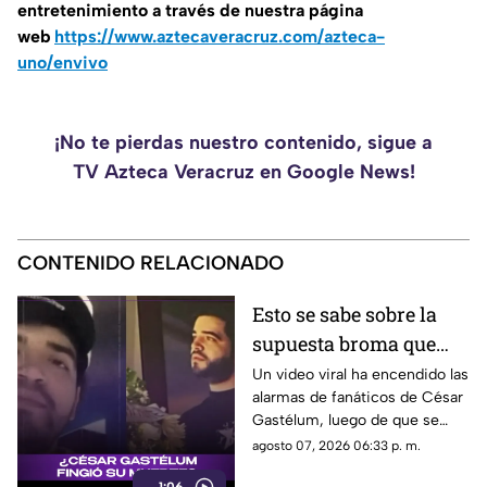
entretenimiento a través de nuestra página
web
https://www.aztecaveracruz.com/azteca-
uno/envivo
¡No te pierdas nuestro contenido, sigue a
TV Azteca Veracruz en Google News!
CONTENIDO RELACIONADO
Esto se sabe sobre la
supuesta broma que
César Gastélum habría
Un video viral ha encendido las
alarmas de fanáticos de César
hecho sobre su muerte
Gastélum, luego de que se
comentara a especular que su
agosto 07, 2026 06:33 p. m.
muerte se podría tratar de una
1:06