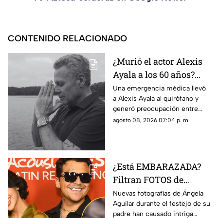
CONTENIDO RELACIONADO
¿Murió el actor Alexis
Ayala a los 60 años?
Esto sabemos tras
Una emergencia médica llevó
a Alexis Ayala al quirófano y
hospitalización de
generó preocupación entre
URGENCIA
sus seguidores, en TV Azteca
agosto 08, 2026 07:04 p. m.
Veracruz te contamos los
detalles de su estado de salud.
¿Está EMBARAZADA?
Filtran FOTOS de
Ángela Aguilar durante
Nuevas fotografías de Ángela
Aguilar durante el festejo de su
fiesta familiar; así luce
padre han causado intriga