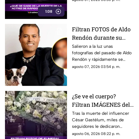
familiar que vivió durante su
1:08
adolescencia.
Filtran FOTOS de Aldo
Rendón durante su
juventud; ¿quién es y
Salieron a la luz unas
fotografías del pasado de Aldo
por qué todos hablan
Rendón y rápidamente se
de él?
hicieron virales por cómo se
agosto 07, 2026 03:54 p. m.
veía hace algunos ayeres.
¿Se ve el cuerpo?
Filtran IMÁGENES del
funeral de César
Tras la muerte del influencer
César Gastélum, miles de
Gastélum [VIDEO]
seguidores le dedicaron
mensajes de despedida,
agosto 06, 2026 08:22 p. m.