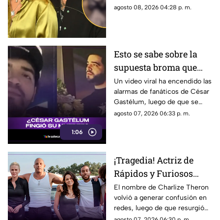
entre seguidores, en TV
agosto 08, 2026 04:28 p. m.
Azteca Veracruz te contamos
los detalles.
Esto se sabe sobre la
supuesta broma que
César Gastélum habría
Un video viral ha encendido las
alarmas de fanáticos de César
hecho sobre su muerte
Gastélum, luego de que se
comentara a especular que su
agosto 07, 2026 06:33 p. m.
muerte se podría tratar de una
1:06
broma.
¡Tragedia! Actriz de
Rápidos y Furiosos
vivió el PEOR momento
El nombre de Charlize Theron
volvió a generar confusión en
de su vida; esto se sabe
redes, luego de que resurgió
fue el dramático episodio
agosto 07, 2026 06:30 p. m.