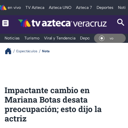
en vivo
TV Azteca
Azteca UNO
Azteca 7
Deportes
Notic
Noticias
Turismo
Viral y Tendencia
Deportes
Espectáculos
En V
Espectáculos
Nota
Impactante cambio en
Mariana Botas desata
preocupación; esto dijo la
actriz