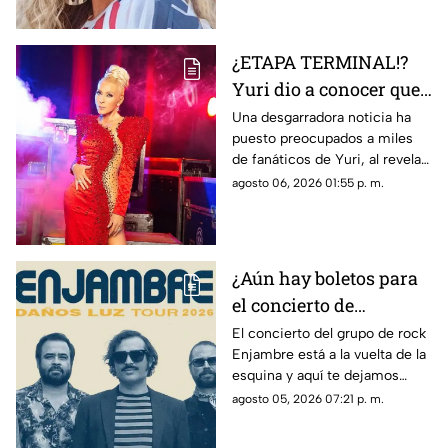
¿ETAPA TERMINAL!?
Yuri dio a conocer que
fue diagnosticada con
Una desgarradora noticia ha
puesto preocupados a miles
cáncer; esto se sabe
de fanáticos de Yuri, al revelar
que fue diagnosticada con
agosto 06, 2026 01:55 p. m.
cáncer; aquí todos los detalles.
¿Aún hay boletos para
el concierto de
Enjambre en Veracruz?
El concierto del grupo de rock
Enjambre está a la vuelta de la
Esto sabemos
esquina y aquí te dejamos
algunos detalles que te podrían
agosto 05, 2026 07:21 p. m.
interesar.