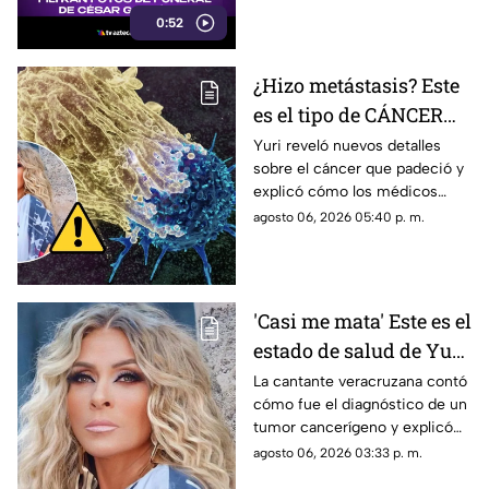
además de compartir
0:52
fotografías que lograron
tomarle.
¿Hizo metástasis? Este
es el tipo de CÁNCER
que le diagnosticaron a
Yuri reveló nuevos detalles
sobre el cáncer que padeció y
Yuri
explicó cómo los médicos
encontraron un pequeño
agosto 06, 2026 05:40 p. m.
tumor durante una cirugía.
'Casi me mata' Este es el
estado de salud de Yuri
tras confirmar un
La cantante veracruzana contó
cómo fue el diagnóstico de un
TUMOR cancerígeno
tumor cancerígeno y explicó
cuál es su estado de salud.
agosto 06, 2026 03:33 p. m.