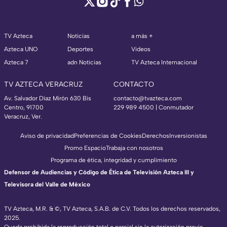
TV Azteca
Noticias
a más +
Azteca UNO
Deportes
Videos
Azteca 7
adn Noticias
TV Azteca Internacional
TV AZTECA VERACRUZ
CONTACTO
Av. Salvador Díaz Mirón 630 Bis
contacto@tvazteca.com
Centro, 91700
229 989 4500 | Conmutador
Veracruz, Ver.
Aviso de privacidad
Preferencias de Cookies
Derechos
Inversionistas
Promo Espacio
Trabaja con nosotros
Programa de ética, integridad y cumplimiento
Defensor de Audiencias y Código de Ética de Televisión Azteca III y
Televisora del Valle de México
TV Azteca, M.R. & ©, TV Azteca, S.A.B. de C.V. Todos los derechos reservados,
2025.
Queda prohibida la reproducción total o parcial sin la autorización previa,