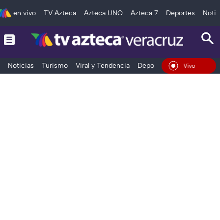
en vivo
TV Azteca
Azteca UNO
Azteca 7
Deportes
Notic
Noticias
Turismo
Viral y Tendencia
Deportes
Espectáculos
En Vivo