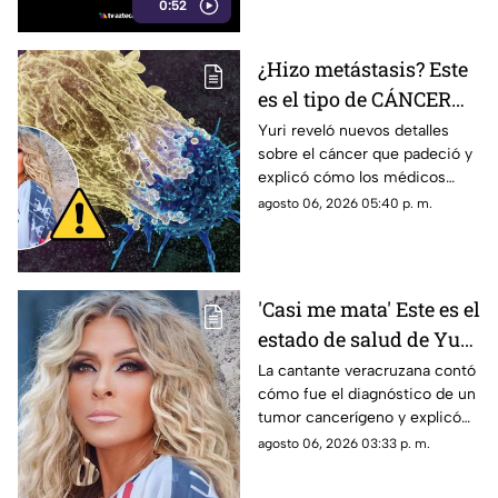
0:52
fotografías que lograron
tomarle.
¿Hizo metástasis? Este
es el tipo de CÁNCER
que le diagnosticaron a
Yuri reveló nuevos detalles
sobre el cáncer que padeció y
Yuri
explicó cómo los médicos
encontraron un pequeño
agosto 06, 2026 05:40 p. m.
tumor durante una cirugía.
'Casi me mata' Este es el
estado de salud de Yuri
tras confirmar un
La cantante veracruzana contó
cómo fue el diagnóstico de un
TUMOR cancerígeno
tumor cancerígeno y explicó
cuál es su estado de salud.
agosto 06, 2026 03:33 p. m.