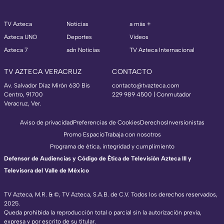
TV Azteca
Noticias
a más +
Azteca UNO
Deportes
Videos
Azteca 7
adn Noticias
TV Azteca Internacional
TV AZTECA VERACRUZ
CONTACTO
Av. Salvador Díaz Mirón 630 Bis
contacto@tvazteca.com
Centro, 91700
229 989 4500 | Conmutador
Veracruz, Ver.
Aviso de privacidad
Preferencias de Cookies
Derechos
Inversionistas
Promo Espacio
Trabaja con nosotros
Programa de ética, integridad y cumplimiento
Defensor de Audiencias y Código de Ética de Televisión Azteca III y
Televisora del Valle de México
TV Azteca, M.R. & ©, TV Azteca, S.A.B. de C.V. Todos los derechos reservados,
2025.
Queda prohibida la reproducción total o parcial sin la autorización previa,
expresa y por escrito de su titular.