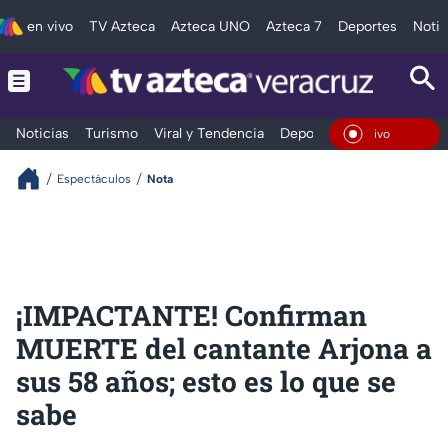
en vivo
TV Azteca
Azteca UNO
Azteca 7
Deportes
Notic
Noticias
Turismo
Viral y Tendencia
Deportes
Espectáculos
En Vi
Espectáculos
Nota
¡IMPACTANTE! Confirman
MUERTE del cantante Arjona a
sus 58 años; esto es lo que se
sabe