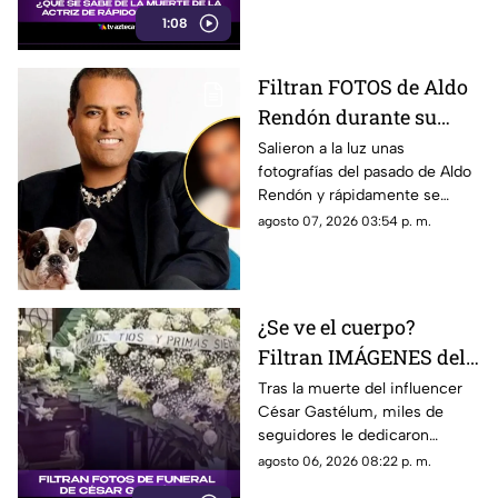
familiar que vivió durante su
1:08
adolescencia.
Filtran FOTOS de Aldo
Rendón durante su
juventud; ¿quién es y
Salieron a la luz unas
fotografías del pasado de Aldo
por qué todos hablan
Rendón y rápidamente se
de él?
hicieron virales por cómo se
agosto 07, 2026 03:54 p. m.
veía hace algunos ayeres.
¿Se ve el cuerpo?
Filtran IMÁGENES del
funeral de César
Tras la muerte del influencer
César Gastélum, miles de
Gastélum [VIDEO]
seguidores le dedicaron
mensajes de despedida,
agosto 06, 2026 08:22 p. m.
además de compartir