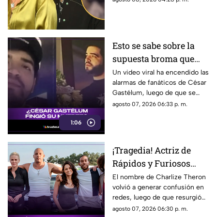
Azteca Veracruz te contamos
los detalles.
Esto se sabe sobre la
supuesta broma que
César Gastélum habría
Un video viral ha encendido las
alarmas de fanáticos de César
hecho sobre su muerte
Gastélum, luego de que se
comentara a especular que su
agosto 07, 2026 06:33 p. m.
muerte se podría tratar de una
1:06
broma.
¡Tragedia! Actriz de
Rápidos y Furiosos
vivió el PEOR momento
El nombre de Charlize Theron
volvió a generar confusión en
de su vida; esto se sabe
redes, luego de que resurgió
fue el dramático episodio
agosto 07, 2026 06:30 p. m.