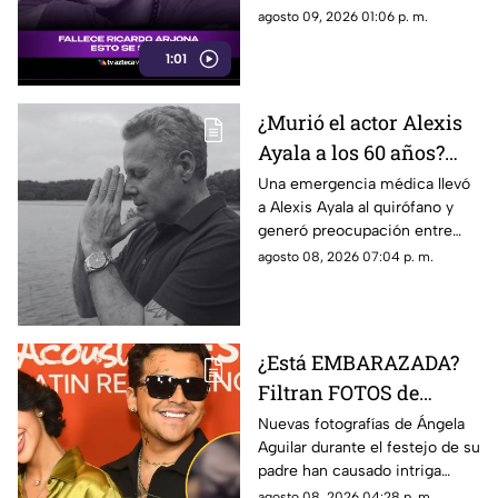
confusión en redes sociales y
agosto 09, 2026 01:06 p. m.
llevó a usuarios a relacionarla
1:01
con una famosa figura musical.
¿Murió el actor Alexis
Ayala a los 60 años?
Esto sabemos tras
Una emergencia médica llevó
a Alexis Ayala al quirófano y
hospitalización de
generó preocupación entre
URGENCIA
sus seguidores, en TV Azteca
agosto 08, 2026 07:04 p. m.
Veracruz te contamos los
detalles de su estado de salud.
¿Está EMBARAZADA?
Filtran FOTOS de
Ángela Aguilar durante
Nuevas fotografías de Ángela
Aguilar durante el festejo de su
fiesta familiar; así luce
padre han causado intriga
entre seguidores, en TV
agosto 08, 2026 04:28 p. m.