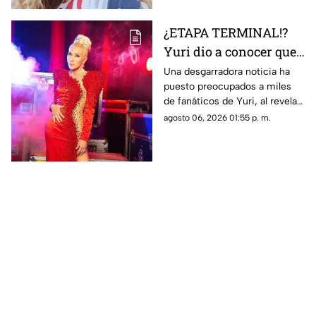
¿ETAPA TERMINAL!?
Yuri dio a conocer que
fue diagnosticada con
Una desgarradora noticia ha
puesto preocupados a miles
cáncer; esto se sabe
de fanáticos de Yuri, al revelar
que fue diagnosticada con
agosto 06, 2026 01:55 p. m.
cáncer; aquí todos los detalles.