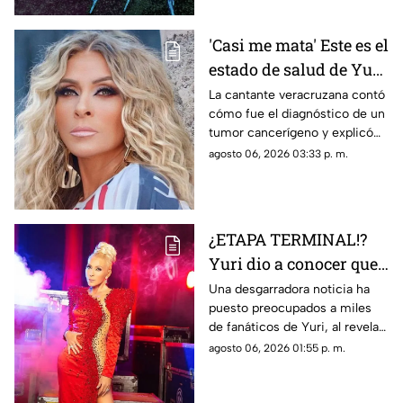
'Casi me mata' Este es el
estado de salud de Yuri
tras confirmar un
La cantante veracruzana contó
cómo fue el diagnóstico de un
TUMOR cancerígeno
tumor cancerígeno y explicó
cuál es su estado de salud.
agosto 06, 2026 03:33 p. m.
¿ETAPA TERMINAL!?
Yuri dio a conocer que
fue diagnosticada con
Una desgarradora noticia ha
puesto preocupados a miles
cáncer; esto se sabe
de fanáticos de Yuri, al revelar
que fue diagnosticada con
agosto 06, 2026 01:55 p. m.
cáncer; aquí todos los detalles.