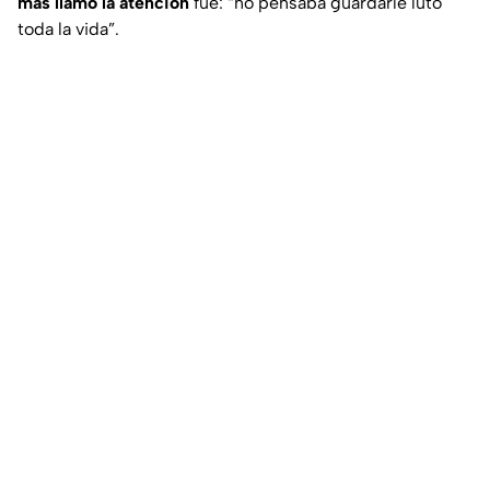
más llamó la atención
fue:
“no pensaba guardarle luto
toda la vida”.