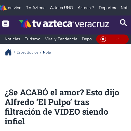
en vivo
TV Azteca
Azteca UNO
Azteca 7
Deportes
Notic
Noticias
Turismo
Viral y Tendencia
Deportes
Espectáculos
En Vivo
Espectáculos
Nota
¿Se ACABÓ el amor? Esto dijo
Alfredo ‘El Pulpo’ tras
filtración de VIDEO siendo
infiel