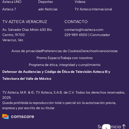
Azteca UNO
Deportes
Videos
Azteca 7
adn Noticias
TV Azteca Internacional
TV AZTECA VERACRUZ
CONTACTO
Av. Salvador Díaz Mirón 630 Bis
contacto@tvazteca.com
Centro, 91700
229 989 4500 | Conmutador
Veracruz, Ver.
Aviso de privacidad
Preferencias de Cookies
Derechos
Inversionistas
Promo Espacio
Trabaja con nosotros
Programa de ética, integridad y cumplimiento
Defensor de Audiencias y Código de Ética de Televisión Azteca III y
Televisora del Valle de México
TV Azteca, M.R. & ©, TV Azteca, S.A.B. de C.V. Todos los derechos reservados,
2025.
Queda prohibida la reproducción total o parcial sin la autorización previa,
expresa y por escrito de su titular.
Subir inicio