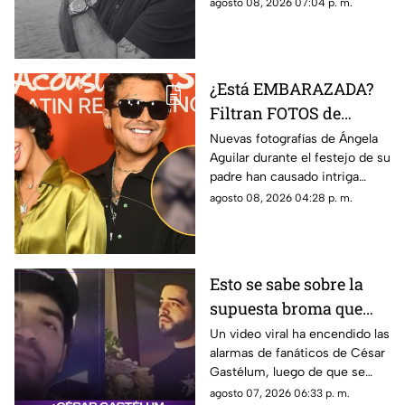
sus seguidores, en TV Azteca
agosto 08, 2026 07:04 p. m.
Veracruz te contamos los
detalles de su estado de salud.
¿Está EMBARAZADA?
Filtran FOTOS de
Ángela Aguilar durante
Nuevas fotografías de Ángela
Aguilar durante el festejo de su
fiesta familiar; así luce
padre han causado intriga
entre seguidores, en TV
agosto 08, 2026 04:28 p. m.
Azteca Veracruz te contamos
los detalles.
Esto se sabe sobre la
supuesta broma que
César Gastélum habría
Un video viral ha encendido las
alarmas de fanáticos de César
hecho sobre su muerte
Gastélum, luego de que se
comentara a especular que su
agosto 07, 2026 06:33 p. m.