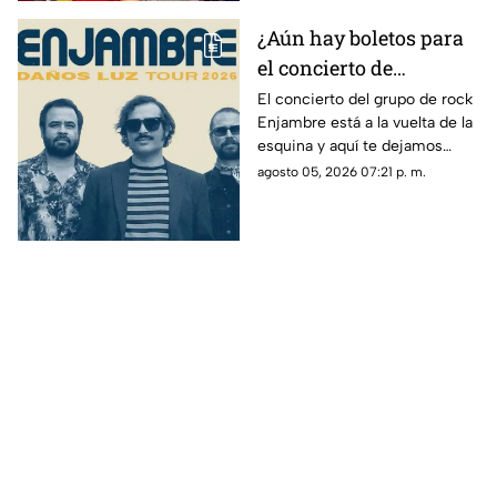
¿Aún hay boletos para
el concierto de
Enjambre en Veracruz?
El concierto del grupo de rock
Enjambre está a la vuelta de la
Esto sabemos
esquina y aquí te dejamos
algunos detalles que te podrían
agosto 05, 2026 07:21 p. m.
interesar.