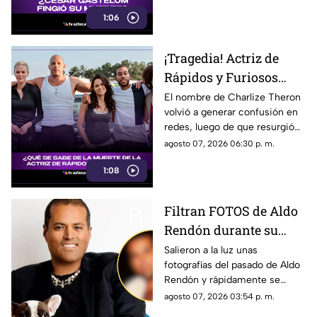
muerte se podría tratar de una
1:06
broma.
¡Tragedia! Actriz de
Rápidos y Furiosos
vivió el PEOR momento
El nombre de Charlize Theron
volvió a generar confusión en
de su vida; esto se sabe
redes, luego de que resurgió
fue el dramático episodio
agosto 07, 2026 06:30 p. m.
familiar que vivió durante su
1:08
adolescencia.
Filtran FOTOS de Aldo
Rendón durante su
juventud; ¿quién es y
Salieron a la luz unas
fotografías del pasado de Aldo
por qué todos hablan
Rendón y rápidamente se
de él?
hicieron virales por cómo se
agosto 07, 2026 03:54 p. m.
veía hace algunos ayeres.