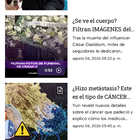
¿Se ve el cuerpo?
Filtran IMÁGENES del
funeral de César
Tras la muerte del influencer
César Gastélum, miles de
Gastélum [VIDEO]
seguidores le dedicaron
mensajes de despedida,
agosto 06, 2026 08:22 p. m.
además de compartir
0:52
fotografías que lograron
tomarle.
¿Hizo metástasis? Este
es el tipo de CÁNCER
que le diagnosticaron a
Yuri reveló nuevos detalles
sobre el cáncer que padeció y
Yuri
explicó cómo los médicos
encontraron un pequeño
agosto 06, 2026 05:40 p. m.
tumor durante una cirugía.