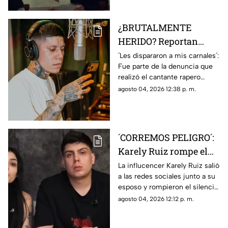
seguidores.
¿BRUTALMENTE
HERIDO? Reportan
fuerte balacera en
´Les dispararon a mis carnales´:
Fue parte de la denuncia que
tienda de Santa Fe
realizó el cantante rapero
Klan; HAY HERIDOS
Santa Fe Klan sobre el
agosto 04, 2026 12:38 p. m.
presunto ataque armado en
una de sus tiendas.
´CORREMOS PELIGRO´:
Karely Ruiz rompe el
silencio y habla sobre
La influcencer Karely Ruiz salió
a las redes sociales junto a su
el VIOLENTO robo en
esposo y rompieron el silencio
su casa; esto se sabe
luego de que sufrieran un
agosto 04, 2026 12:12 p. m.
(+VIDEO)
brutal robo con sujetos
armados.