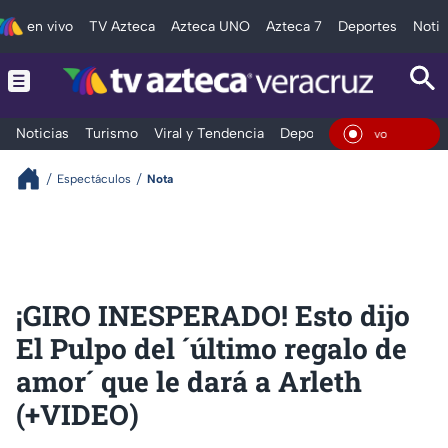
en vivo
TV Azteca
Azteca UNO
Azteca 7
Deportes
Notic
Noticias
Turismo
Viral y Tendencia
Deportes
Espectáculos
En Viv
Espectáculos
Nota
¡GIRO INESPERADO! Esto dijo
El Pulpo del ´último regalo de
amor´ que le dará a Arleth
(+VIDEO)