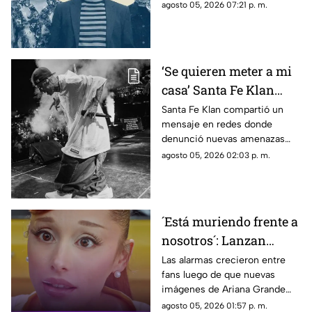
algunos detalles que te podrían
agosto 05, 2026 07:21 p. m.
interesar.
‘Se quieren meter a mi
casa’ Santa Fe Klan
denuncia AMENAZAS
Santa Fe Klan compartió un
mensaje en redes donde
tras balacera en su
denunció nuevas amenazas
tienda
después de la balacera en su
agosto 05, 2026 02:03 p. m.
negocio.
´Está muriendo frente a
nosotros´: Lanzan
ALERTA por Ariana
Las alarmas crecieron entre
fans luego de que nuevas
Grande tras revelar
imágenes de Ariana Grande
estado actual
desataran preocupación por su
agosto 05, 2026 01:57 p. m.