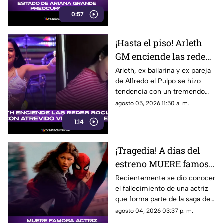
aspecto físico y un intenso
0:57
debate en redes.
¡Hasta el piso! Arleth
GM enciende las redes
sociales con atrevido
Arleth, ex bailarina y ex pareja
de Alfredo el Pulpo se hizo
video de baile
tendencia con un tremendo
baile que compartió en sus
agosto 05, 2026 11:50 a. m.
redes sociales.
1:14
¡Tragedia! A días del
estreno MUERE famosa
actriz de Spider-Man;
Recientemente se dio conocer
el fallecimiento de una actriz
esto se sabe
que forma parte de la saga de
Spider-Man.
agosto 04, 2026 03:37 p. m.