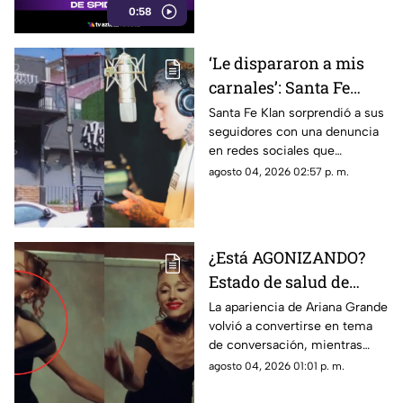
0:58
‘Le dispararon a mis
carnales’: Santa Fe
Klan ROMPE el silencio
Santa Fe Klan sorprendió a sus
seguidores con una denuncia
tras BALACERA en su
en redes sociales que
tienda; esto se sabe
rápidamente generó
agosto 04, 2026 02:57 p. m.
reacciones y controversia.
¿Está AGONIZANDO?
Estado de salud de
Ariana Grande en la
La apariencia de Ariana Grande
volvió a convertirse en tema
mira tras anunciar su
de conversación, mientras
RETIRO; ¿qué
nuevas decisiones de la
agosto 04, 2026 01:01 p. m.
enfermedad tiene?
cantante alimentaron la
preocupación de sus