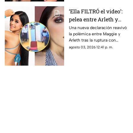
‘Ella FILTRÓ el video’:
pelea entre Arleth y
Maggie DESTAPA
Una nueva declaración reavivó
la polémica entre Maggie y
nuevos secretos entre
Arleth tras la ruptura con
ellas; esto dijeron
Alfredo “El Pulpo” y un video
agosto 03, 2026 12:41 p. m.
que causó revuelo.