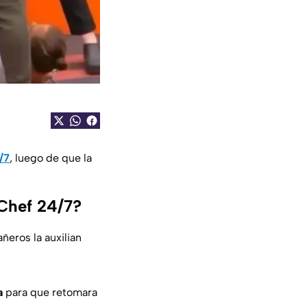
/7
, luego de que la
rChef 24/7?
eros la auxilian
a
para que retomara