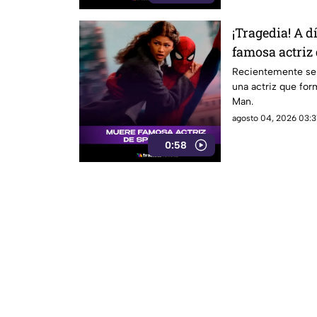
¡Tragedia! A 
famosa actriz 
sabe
Recientemente se 
una actriz que for
Man.
agosto 04, 2026 03:3
0:58