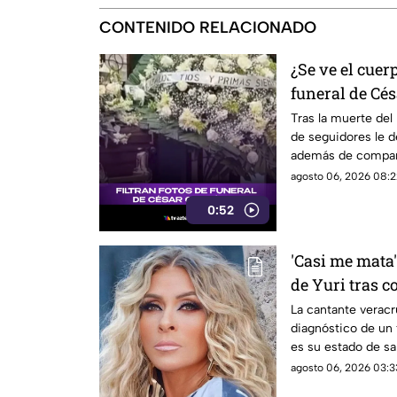
CONTENIDO RELACIONADO
¿Se ve el cue
funeral de Cé
Tras la muerte del
de seguidores le 
además de comparti
tomarle.
agosto 06, 2026 08:2
0:52
'Casi me mata'
de Yuri tras 
cancerígeno
La cantante verac
diagnóstico de un 
es su estado de sa
agosto 06, 2026 03:3