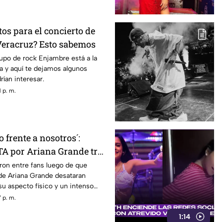
os para el concierto de
eracruz? Esto sabemos
rupo de rock Enjambre está a la
na y aquí te dejamos algunos
rían interesar.
 p. m.
 frente a nosotros´:
A por Ariana Grande tras
 actual
ron entre fans luego de que
e Ariana Grande desataran
u aspecto físico y un intenso
 p. m.
1:14