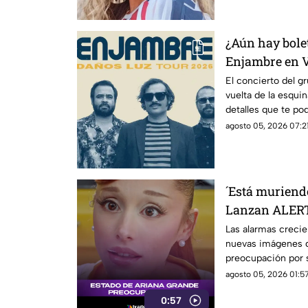
¿Aún hay bolet
Enjambre en V
El concierto del g
vuelta de la esqui
detalles que te pod
agosto 05, 2026 07:21
´Está muriendo
Lanzan ALERT
revelar estado
Las alarmas crecie
nuevas imágenes d
preocupación por s
debate en redes.
agosto 05, 2026 01:57
0:57