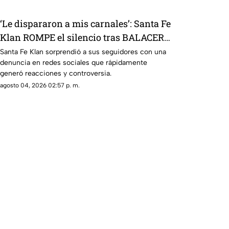
‘Le dispararon a mis carnales’: Santa Fe
Klan ROMPE el silencio tras BALACERA
en su tienda; esto se sabe
Santa Fe Klan sorprendió a sus seguidores con una
denuncia en redes sociales que rápidamente
generó reacciones y controversia.
agosto 04, 2026 02:57 p. m.