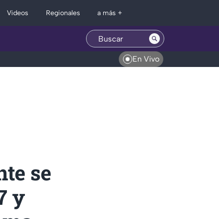
Regionales
Videos
a más +
En Vivo
nte se
7 y