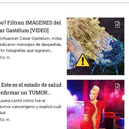
rpo? Filtran IMÁGENES del
sar Gastélum [VIDEO]
 influencer César Gastélum, miles
dedicaron mensajes de despedida,
r fotografías que lograron
2 p. m.
 Este es el estado de salud
confirmar un TUMOR
ruzana contó cómo fue el
tumor cancerígeno y explicó cuál
lud.
3 p. m.