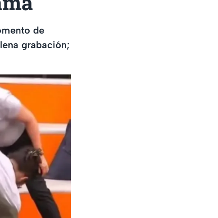
rama
omento de
lena grabación;