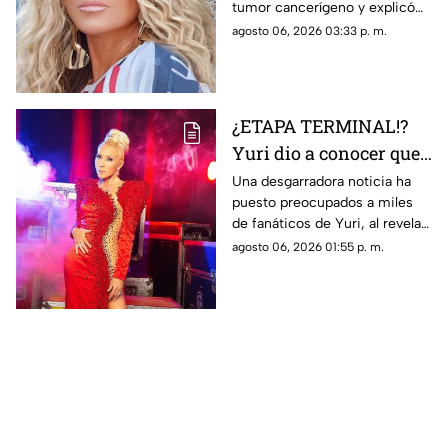
tumor cancerígeno y explicó
cuál es su estado de salud.
agosto 06, 2026 03:33 p. m.
¿ETAPA TERMINAL!?
Yuri dio a conocer que
fue diagnosticada con
Una desgarradora noticia ha
puesto preocupados a miles
cáncer; esto se sabe
de fanáticos de Yuri, al revelar
que fue diagnosticada con
agosto 06, 2026 01:55 p. m.
cáncer; aquí todos los detalles.