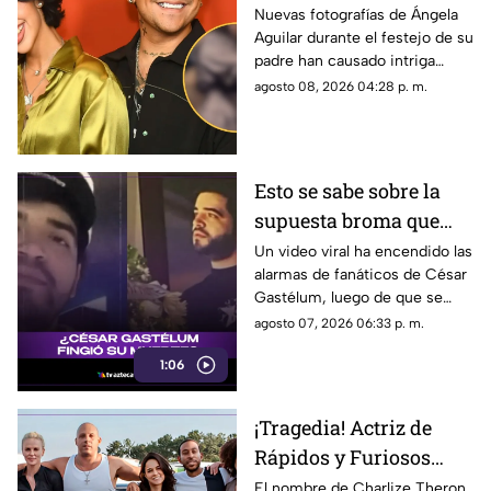
Ángela Aguilar durante
Nuevas fotografías de Ángela
Aguilar durante el festejo de su
fiesta familiar; así luce
padre han causado intriga
entre seguidores, en TV
agosto 08, 2026 04:28 p. m.
Azteca Veracruz te contamos
los detalles.
Esto se sabe sobre la
supuesta broma que
César Gastélum habría
Un video viral ha encendido las
alarmas de fanáticos de César
hecho sobre su muerte
Gastélum, luego de que se
comentara a especular que su
agosto 07, 2026 06:33 p. m.
muerte se podría tratar de una
1:06
broma.
¡Tragedia! Actriz de
Rápidos y Furiosos
vivió el PEOR momento
El nombre de Charlize Theron