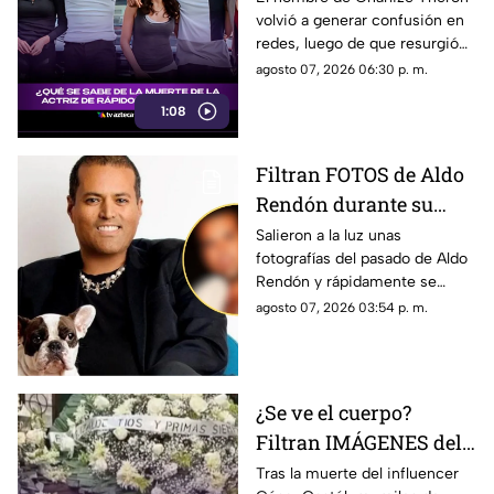
volvió a generar confusión en
de su vida; esto se sabe
redes, luego de que resurgió
fue el dramático episodio
agosto 07, 2026 06:30 p. m.
familiar que vivió durante su
1:08
adolescencia.
Filtran FOTOS de Aldo
Rendón durante su
juventud; ¿quién es y
Salieron a la luz unas
fotografías del pasado de Aldo
por qué todos hablan
Rendón y rápidamente se
de él?
hicieron virales por cómo se
agosto 07, 2026 03:54 p. m.
veía hace algunos ayeres.
¿Se ve el cuerpo?
Filtran IMÁGENES del
funeral de César
Tras la muerte del influencer