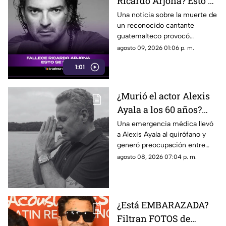
Ricardo Arjona? Esto se
sabe
Una noticia sobre la muerte de
un reconocido cantante
guatemalteco provocó
confusión en redes sociales y
agosto 09, 2026 01:06 p. m.
llevó a usuarios a relacionarla
1:01
con una famosa figura musical.
¿Murió el actor Alexis
Ayala a los 60 años?
Esto sabemos tras
Una emergencia médica llevó
a Alexis Ayala al quirófano y
hospitalización de
generó preocupación entre
URGENCIA
sus seguidores, en TV Azteca
agosto 08, 2026 07:04 p. m.
Veracruz te contamos los
detalles de su estado de salud.
¿Está EMBARAZADA?
Filtran FOTOS de