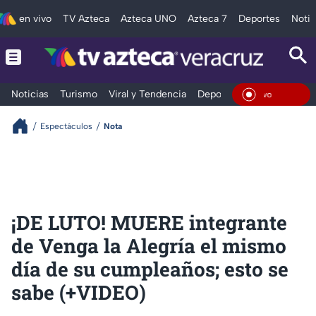
en vivo
TV Azteca
Azteca UNO
Azteca 7
Deportes
Notic
Noticias
Turismo
Viral y Tendencia
Deportes
Espectáculos
En Viv
Espectáculos
Nota
¡DE LUTO! MUERE integrante
de Venga la Alegría el mismo
día de su cumpleaños; esto se
sabe (+VIDEO)