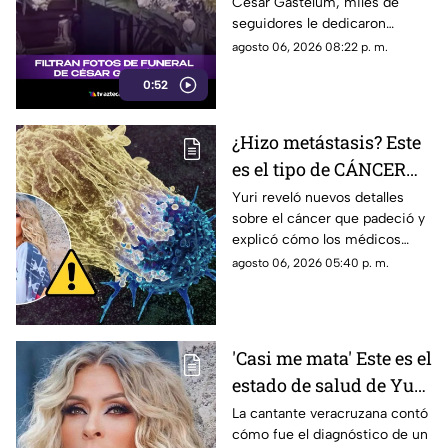
César Gastélum, miles de
Gastélum [VIDEO]
seguidores le dedicaron
mensajes de despedida,
agosto 06, 2026 08:22 p. m.
además de compartir
0:52
fotografías que lograron
tomarle.
¿Hizo metástasis? Este
es el tipo de CÁNCER
que le diagnosticaron a
Yuri reveló nuevos detalles
sobre el cáncer que padeció y
Yuri
explicó cómo los médicos
encontraron un pequeño
agosto 06, 2026 05:40 p. m.
tumor durante una cirugía.
'Casi me mata' Este es el
estado de salud de Yuri
tras confirmar un
La cantante veracruzana contó
cómo fue el diagnóstico de un
TUMOR cancerígeno