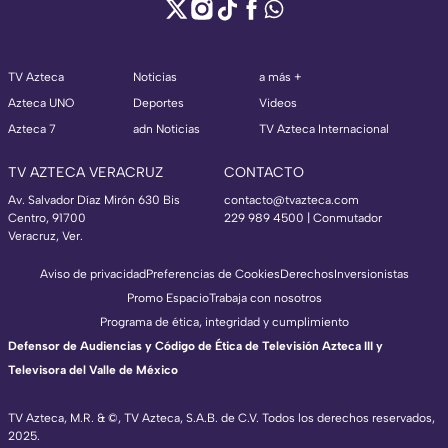
TV Azteca
Noticias
a más +
Azteca UNO
Deportes
Videos
Azteca 7
adn Noticias
TV Azteca Internacional
TV AZTECA VERACRUZ
CONTACTO
Av. Salvador Díaz Mirón 630 Bis
contacto@tvazteca.com
Centro, 91700
229 989 4500 | Conmutador
Veracruz, Ver.
Aviso de privacidad
Preferencias de Cookies
Derechos
Inversionistas
Promo Espacio
Trabaja con nosotros
Programa de ética, integridad y cumplimiento
Defensor de Audiencias y Código de Ética de Televisión Azteca III y
Televisora del Valle de México
TV Azteca, M.R. & ©, TV Azteca, S.A.B. de C.V. Todos los derechos reservados,
2025.