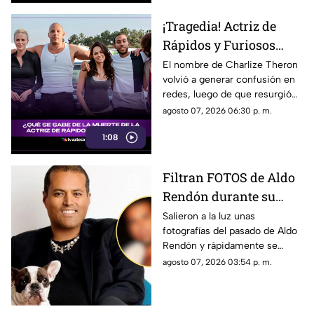
¡Tragedia! Actriz de
Rápidos y Furiosos
vivió el PEOR momento
El nombre de Charlize Theron
volvió a generar confusión en
de su vida; esto se sabe
redes, luego de que resurgió
fue el dramático episodio
agosto 07, 2026 06:30 p. m.
familiar que vivió durante su
1:08
adolescencia.
Filtran FOTOS de Aldo
Rendón durante su
juventud; ¿quién es y
Salieron a la luz unas
fotografías del pasado de Aldo
por qué todos hablan
Rendón y rápidamente se
de él?
hicieron virales por cómo se
agosto 07, 2026 03:54 p. m.
veía hace algunos ayeres.