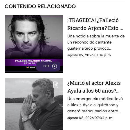
CONTENIDO RELACIONADO
¡TRAGEDIA! ¿Falleció
Ricardo Arjona? Esto se
sabe
Una noticia sobre la muerte de
un reconocido cantante
guatemalteco provocó
confusión en redes sociales y
agosto 09, 2026 01:06 p. m.
llevó a usuarios a relacionarla
1:01
con una famosa figura musical.
¿Murió el actor Alexis
Ayala a los 60 años?
Esto sabemos tras
Una emergencia médica llevó
a Alexis Ayala al quirófano y
hospitalización de
generó preocupación entre
URGENCIA
sus seguidores, en TV Azteca
agosto 08, 2026 07:04 p. m.
Veracruz te contamos los
detalles de su estado de salud.