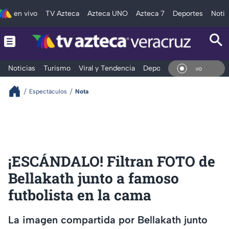
en vivo
TV Azteca
Azteca UNO
Azteca 7
Deportes
Notic
Noticias
Turismo
Viral y Tendencia
Deportes
Espectáculos
En V
Espectáculos
Nota
¡ESCÁNDALO! Filtran FOTO de
Bellakath junto a famoso
futbolista en la cama
La imagen compartida por Bellakath junto