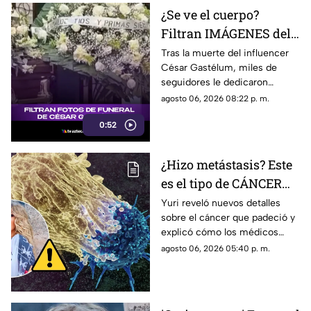
¿Se ve el cuerpo?
Filtran IMÁGENES del
funeral de César
Tras la muerte del influencer
César Gastélum, miles de
Gastélum [VIDEO]
seguidores le dedicaron
mensajes de despedida,
agosto 06, 2026 08:22 p. m.
además de compartir
0:52
fotografías que lograron
tomarle.
¿Hizo metástasis? Este
es el tipo de CÁNCER
que le diagnosticaron a
Yuri reveló nuevos detalles
sobre el cáncer que padeció y
Yuri
explicó cómo los médicos
encontraron un pequeño
agosto 06, 2026 05:40 p. m.
tumor durante una cirugía.