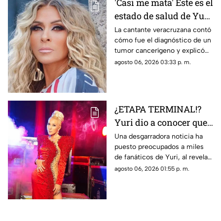
'Casi me mata' Este es el
estado de salud de Yuri
tras confirmar un
La cantante veracruzana contó
cómo fue el diagnóstico de un
TUMOR cancerígeno
tumor cancerígeno y explicó
cuál es su estado de salud.
agosto 06, 2026 03:33 p. m.
¿ETAPA TERMINAL!?
Yuri dio a conocer que
fue diagnosticada con
Una desgarradora noticia ha
puesto preocupados a miles
cáncer; esto se sabe
de fanáticos de Yuri, al revelar
que fue diagnosticada con
agosto 06, 2026 01:55 p. m.
cáncer; aquí todos los detalles.