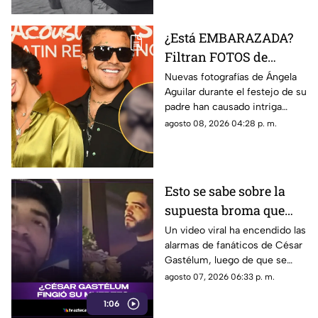
¿Está EMBARAZADA?
Filtran FOTOS de
Ángela Aguilar durante
Nuevas fotografías de Ángela
Aguilar durante el festejo de su
fiesta familiar; así luce
padre han causado intriga
entre seguidores, en TV
agosto 08, 2026 04:28 p. m.
Azteca Veracruz te contamos
los detalles.
Esto se sabe sobre la
supuesta broma que
César Gastélum habría
Un video viral ha encendido las
alarmas de fanáticos de César
hecho sobre su muerte
Gastélum, luego de que se
comentara a especular que su
agosto 07, 2026 06:33 p. m.
muerte se podría tratar de una
1:06
broma.