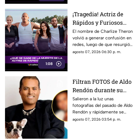
¡Tragedia! Actriz de
Rápidos y Furiosos
vivió el PEOR momento
El nombre de Charlize Theron
volvió a generar confusión en
de su vida; esto se sabe
redes, luego de que resurgió
fue el dramático episodio
agosto 07, 2026 06:30 p. m.
familiar que vivió durante su
1:08
adolescencia.
Filtran FOTOS de Aldo
Rendón durante su
juventud; ¿quién es y
Salieron a la luz unas
fotografías del pasado de Aldo
por qué todos hablan
Rendón y rápidamente se
de él?
hicieron virales por cómo se
agosto 07, 2026 03:54 p. m.
veía hace algunos ayeres.