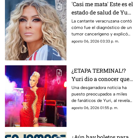
'Casi me mata' Este es el
estado de salud de Yuri
tras confirmar un
La cantante veracruzana contó
cómo fue el diagnóstico de un
TUMOR cancerígeno
tumor cancerígeno y explicó
cuál es su estado de salud.
agosto 06, 2026 03:33 p. m.
¿ETAPA TERMINAL!?
Yuri dio a conocer que
fue diagnosticada con
Una desgarradora noticia ha
puesto preocupados a miles
cáncer; esto se sabe
de fanáticos de Yuri, al revelar
que fue diagnosticada con
agosto 06, 2026 01:55 p. m.
cáncer; aquí todos los detalles.
¿Aún hay boletos para