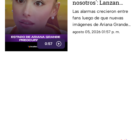
nosotros´: Lanzan
ALERTA por Ariana
Las alarmas crecieron entre
fans luego de que nuevas
Grande tras revelar
imágenes de Ariana Grande
estado actual
desataran preocupación por su
agosto 05, 2026 01:57 p. m.
aspecto físico y un intenso
0:57
debate en redes.