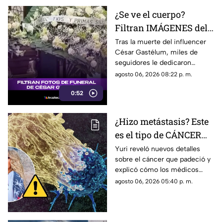
¿Se ve el cuerpo?
Filtran IMÁGENES del
funeral de César
Tras la muerte del influencer
César Gastélum, miles de
Gastélum [VIDEO]
seguidores le dedicaron
mensajes de despedida,
agosto 06, 2026 08:22 p. m.
además de compartir
0:52
fotografías que lograron
tomarle.
¿Hizo metástasis? Este
es el tipo de CÁNCER
que le diagnosticaron a
Yuri reveló nuevos detalles
sobre el cáncer que padeció y
Yuri
explicó cómo los médicos
encontraron un pequeño
agosto 06, 2026 05:40 p. m.
tumor durante una cirugía.