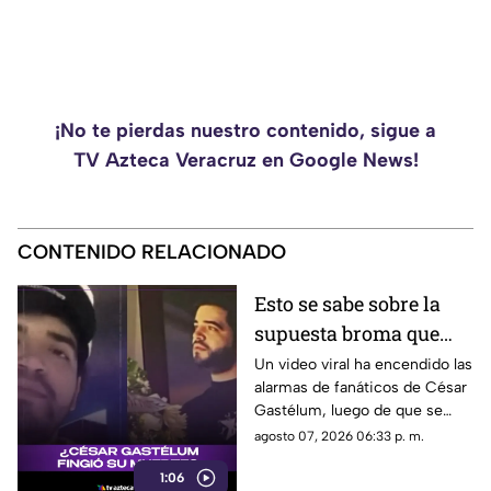
¡No te pierdas nuestro contenido, sigue a
TV Azteca Veracruz en Google News!
CONTENIDO RELACIONADO
Esto se sabe sobre la
supuesta broma que
César Gastélum habría
Un video viral ha encendido las
alarmas de fanáticos de César
hecho sobre su muerte
Gastélum, luego de que se
comentara a especular que su
agosto 07, 2026 06:33 p. m.
muerte se podría tratar de una
1:06
broma.