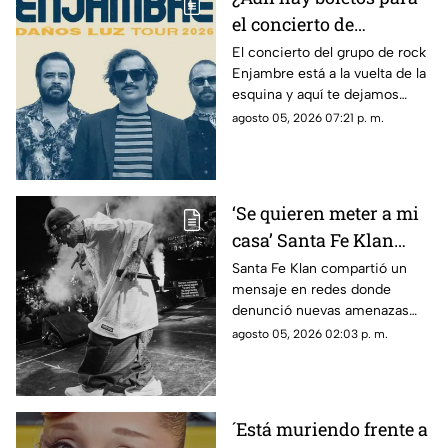
el concierto de
Enjambre en Veracruz?
El concierto del grupo de rock
Enjambre está a la vuelta de la
Esto sabemos
esquina y aquí te dejamos
algunos detalles que te podrían
agosto 05, 2026 07:21 p. m.
interesar.
‘Se quieren meter a mi
casa’ Santa Fe Klan
denuncia AMENAZAS
Santa Fe Klan compartió un
mensaje en redes donde
tras balacera en su
denunció nuevas amenazas
tienda
después de la balacera en su
agosto 05, 2026 02:03 p. m.
negocio.
´Está muriendo frente a