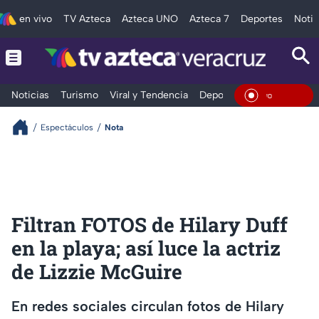
en vivo
TV Azteca
Azteca UNO
Azteca 7
Deportes
Notic
Noticias
Turismo
Viral y Tendencia
Deportes
Espectáculos
En Vivo
Espectáculos
Nota
Filtran FOTOS de Hilary Duff
en la playa; así luce la actriz
de Lizzie McGuire
En redes sociales circulan fotos de Hilary