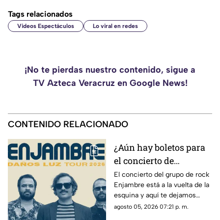
Tags relacionados
Videos Espectáculos
Lo viral en redes
¡No te pierdas nuestro contenido, sigue a
TV Azteca Veracruz en Google News!
CONTENIDO RELACIONADO
¿Aún hay boletos para
el concierto de
Enjambre en Veracruz?
El concierto del grupo de rock
Enjambre está a la vuelta de la
Esto sabemos
esquina y aquí te dejamos
algunos detalles que te podrían
agosto 05, 2026 07:21 p. m.
interesar.