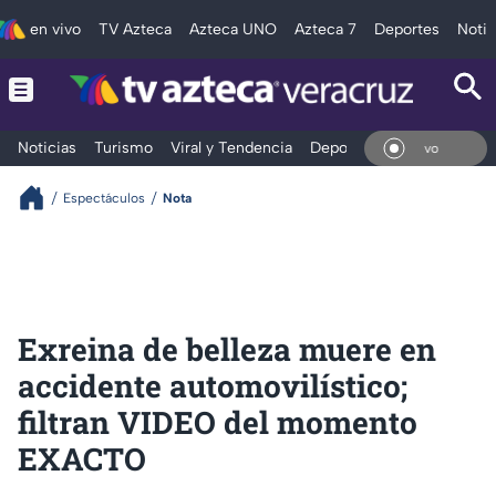
en vivo
TV Azteca
Azteca UNO
Azteca 7
Deportes
Notic
Noticias
Turismo
Viral y Tendencia
Deportes
Espectáculos
En V
Espectáculos
Nota
Exreina de belleza muere en
accidente automovilístico;
filtran VIDEO del momento
EXACTO