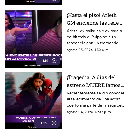
¡Hasta el piso! Arleth
GM enciende las redes
sociales con atrevido
Arleth, ex bailarina y ex pareja
de Alfredo el Pulpo se hizo
video de baile
tendencia con un tremendo
baile que compartió en sus
agosto 05, 2026 11:50 a. m.
redes sociales.
1:14
¡Tragedia! A días del
estreno MUERE famosa
actriz de Spider-Man;
Recientemente se dio conocer
el fallecimiento de una actriz
esto se sabe
que forma parte de la saga de
Spider-Man.
agosto 04, 2026 03:37 p. m.
0:58