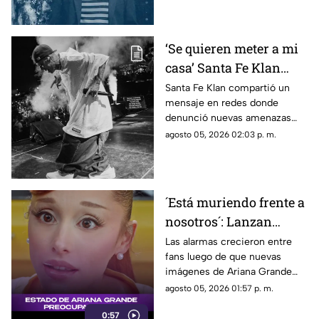
‘Se quieren meter a mi
casa’ Santa Fe Klan
denuncia AMENAZAS
Santa Fe Klan compartió un
mensaje en redes donde
tras balacera en su
denunció nuevas amenazas
tienda
después de la balacera en su
agosto 05, 2026 02:03 p. m.
negocio.
´Está muriendo frente a
nosotros´: Lanzan
ALERTA por Ariana
Las alarmas crecieron entre
fans luego de que nuevas
Grande tras revelar
imágenes de Ariana Grande
estado actual
desataran preocupación por su
agosto 05, 2026 01:57 p. m.
aspecto físico y un intenso
0:57
debate en redes.