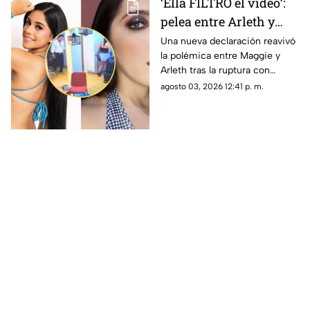
‘Ella FILTRÓ el video’:
pelea entre Arleth y
Maggie DESTAPA
Una nueva declaración reavivó
la polémica entre Maggie y
nuevos secretos entre
Arleth tras la ruptura con
ellas; esto dijeron
Alfredo “El Pulpo” y un video
agosto 03, 2026 12:41 p. m.
que causó revuelo.