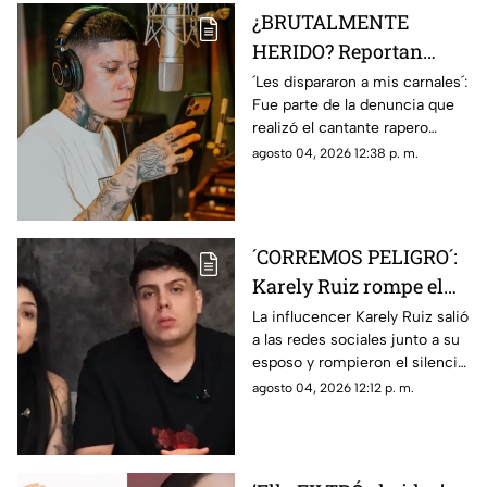
¿BRUTALMENTE
HERIDO? Reportan
fuerte balacera en
´Les dispararon a mis carnales´:
Fue parte de la denuncia que
tienda de Santa Fe
realizó el cantante rapero
Klan; HAY HERIDOS
Santa Fe Klan sobre el
agosto 04, 2026 12:38 p. m.
presunto ataque armado en
una de sus tiendas.
´CORREMOS PELIGRO´:
Karely Ruiz rompe el
silencio y habla sobre
La influcencer Karely Ruiz salió
a las redes sociales junto a su
el VIOLENTO robo en
esposo y rompieron el silencio
su casa; esto se sabe
luego de que sufrieran un
agosto 04, 2026 12:12 p. m.
(+VIDEO)
brutal robo con sujetos
armados.