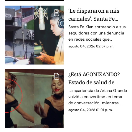
‘Le dispararon a mis
carnales’: Santa Fe
Klan ROMPE el silencio
Santa Fe Klan sorprendió a sus
seguidores con una denuncia
tras BALACERA en su
en redes sociales que
tienda; esto se sabe
rápidamente generó
agosto 04, 2026 02:57 p. m.
reacciones y controversia.
¿Está AGONIZANDO?
Estado de salud de
Ariana Grande en la
La apariencia de Ariana Grande
volvió a convertirse en tema
mira tras anunciar su
de conversación, mientras
RETIRO; ¿qué
nuevas decisiones de la
agosto 04, 2026 01:01 p. m.
enfermedad tiene?
cantante alimentaron la
preocupación de sus
seguidores.