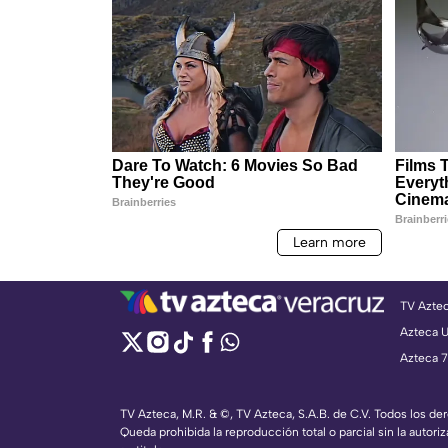
TV Azte
Azteca 
Azteca 7
TV Azteca, M.R. & ©, TV Azteca, S.A.B. de C.V. Todos los d
Queda prohibida la reproducción total o parcial sin la autoriz