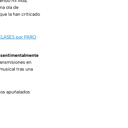
iendo mi vida,
una ola de
que la han criticado
 CLASES por PARO
n sentimentalmente
transmisiones en
musical tras una
ios apuñalados