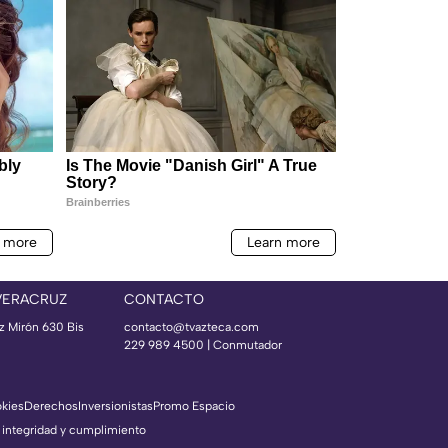
VERACRUZ
CONTACTO
az Mirón 630 Bis
contacto@tvazteca.com
229 989 4500 | Conmutador
okies
Derechos
Inversionistas
Promo Espacio
 integridad y cumplimiento