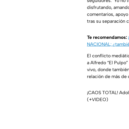
seguidores: ´Yo no t
disfrutando, amando 
comentarios, apoyo 
tras su separación 
Te recomendamos:
NACIONAL; ¿tambié
El conflicto mediát
a Alfredo “El Pulpo”
vivo, donde también
relación de más de 
¡CAOS TOTAL! Adole
(+VIDEO)