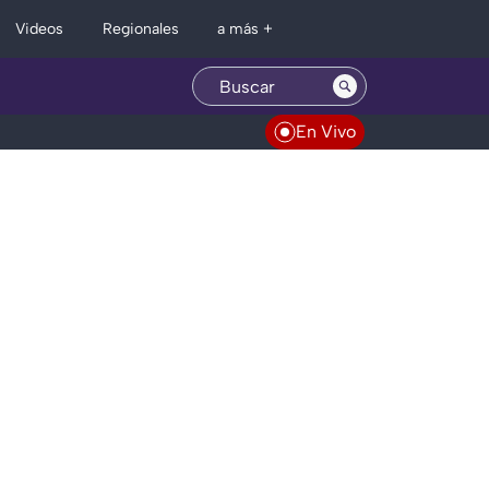
Regionales
Videos
a más +
En Vivo