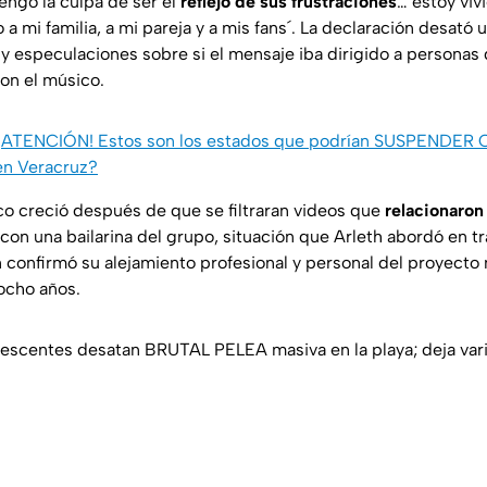
engo la culpa de ser el
reflejo de sus frustraciones
… estoy viv
a mi familia, a mi pareja y a mis fans´. La declaración desató 
y especulaciones sobre si el mensaje iba dirigido a personas 
con el músico.
¡ATENCIÓN! Estos son los estados que podrían SUSPENDER
n Veracruz?
ico creció después de que se filtraran videos que
relacionaro
 con una bailarina del grupo, situación que Arleth abordó en 
 confirmó su alejamiento profesional y personal del proyecto 
ocho años.
scentes desatan BRUTAL PELEA masiva en la playa; deja var