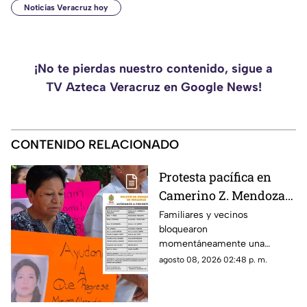
Noticias Veracruz hoy
¡No te pierdas nuestro contenido, sigue a
TV Azteca Veracruz en Google News!
CONTENIDO RELACIONADO
Protesta pacífica en
Camerino Z. Mendoza
por desaparición de
Familiares y vecinos
bloquearon
comerciante; ¿qué exige
momentáneamente una
su familia?
avenida de Camerino Z.
agosto 08, 2026 02:48 p. m.
Mendoza para exigir avances
en la búsqueda de una
comerciante desaparecida