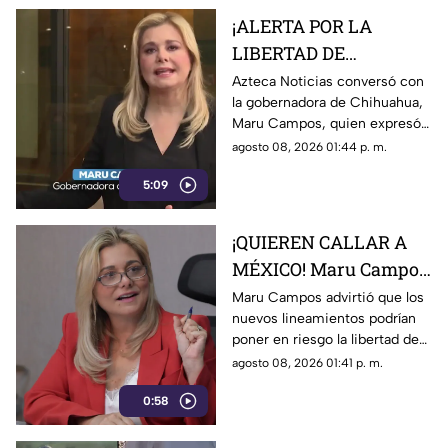
desde el jueves.
¡ALERTA POR LA
LIBERTAD DE
EXPRESIÓN! Maru
Azteca Noticias conversó con
la gobernadora de Chihuahua,
Campos advierte
Maru Campos, quien expresó
posibles riesgos por
su preocupación por los
agosto 08, 2026 01:44 p. m.
nuevos lineamientos
nuevos lineamientos y advirtió
5:09
que podrían afectar la libertad
de expresión.
¡QUIEREN CALLAR A
MÉXICO! Maru Campos
alerta por nuevos
Maru Campos advirtió que los
nuevos lineamientos podrían
lineamientos y posible
poner en riesgo la libertad de
censura
expresión y abrir la puerta a
agosto 08, 2026 01:41 p. m.
sanciones contra medios y
0:58
periodistas.