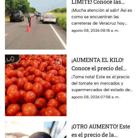
LÍMITE! Conoce las
condiciones de las
¡Mucha atención al salir! Así es
como se encuentran las
carreteras de Veracruz
carreteras de Veracruz hoy
hoy 8 de agosto 2026
sábado 8 de agosto del 2026,
agosto 08, 2026 08:18 a. m.
según lo confirmado por
Capufe y autoridades.
¡AUMENTA EL KILO!
Conoce el precio del
tomate hoy 8 de agosto
¡Toma nota! Este es el precio
del tomate en mercados y
2026 en Veracruz
supermercados del estado de
Veracruz hoy sábado 8 de
agosto 08, 2026 07:58 a. m.
agosto del 2026. ¿Aumentó o
subió más?
¡OTRO AUMENTO! Este
es el precio de la