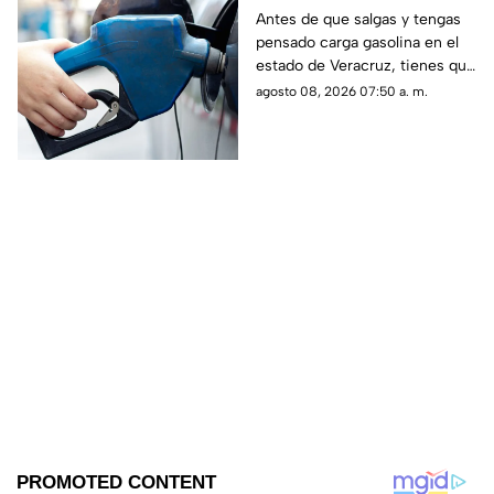
gasolina en Veracruz
Antes de que salgas y tengas
pensado carga gasolina en el
hoy 8 de agosto 2026
estado de Veracruz, tienes que
saber los precio hoy sábado 8
agosto 08, 2026 07:50 a. m.
de agosto del 2026; aquí
detalles.