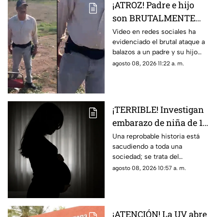
¡ATROZ! Padre e hijo
son BRUTALMENTE
atacados con arma en
Video en redes sociales ha
evidenciado el brutal ataque a
riña; hay un MUERTO
balazos a un padre y su hijo
(+VIDEO)
que dejó a un muerto; esto es
agosto 08, 2026 11:22 a. m.
lo que se sabe del caso. Aquí
detalles.
¡TERRIBLE! Investigan
embarazo de niña de 11
años; esto se sabe
Una reprobable historia está
sacudiendo a toda una
(+VIDEO)
sociedad; se trata del
embarazo de una niña de 11
agosto 08, 2026 10:57 a. m.
años; tras varias semanas su
vecino se dio cuenta del
hecho
¡ATENCIÓN! La UV abre