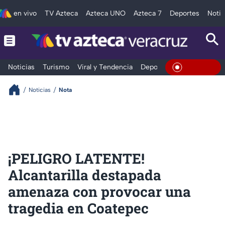
en vivo
TV Azteca
Azteca UNO
Azteca 7
Deportes
Notic
Noticias
Turismo
Viral y Tendencia
Deportes
Espectáculos
En Vivo
Noticias
Nota
¡PELIGRO LATENTE!
Alcantarilla destapada
amenaza con provocar una
tragedia en Coatepec