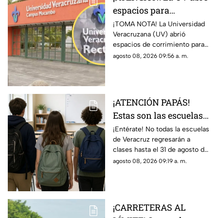
espacios para
aspirantes de nuevo
¡TOMA NOTA! La Universidad
Veracruzana (UV) abrió
ingreso en Veracruz;
espacios de corrimiento para
esto debe hacer
los aspirantes de nuevo
agosto 08, 2026 09:56 a. m.
ingreso; esto es lo que debes
hacer si quieres un lugar.
¡ATENCIÓN PAPÁS!
Estas son las escuelas
que NO REGRESARÁN a
¡Entérate! No todas la escuelas
de Veracruz regresarán a
CLASES este 31 de
clases hasta el 31 de agosto del
agosto 2026 en
2026; en TV Azteca Veracruz
agosto 08, 2026 09:19 a. m.
Veracruz
te decimos para cuáles no
aplicará.
¡CARRETERAS AL