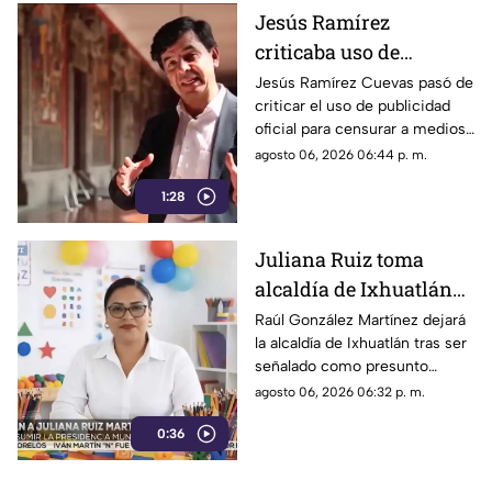
Jesús Ramírez
criticaba uso de
publicidad oficial para
Jesús Ramírez Cuevas pasó de
criticar el uso de publicidad
censurar a medios, hoy
oficial para censurar a medios
es pieza clave en
de comunicación, a ser pieza
agosto 06, 2026 06:44 p. m.
estrategia de censura
clave en la estrategia de
del gobierno
1:28
censura del actual gobierno.
Juliana Ruiz toma
alcaldía de Ixhuatlán
para que Raúl González
Raúl González Martínez dejará
la alcaldía de Ixhuatlán tras ser
enfrente investigación
señalado como presunto
por homicidio
culpable por el homicidio de la
agosto 06, 2026 06:32 p. m.
periodista Roxana Guzmán.
0:36