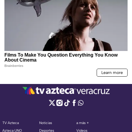
TV Azteca
Noticias
a más +
Azteca UNO
Deportes
Videos