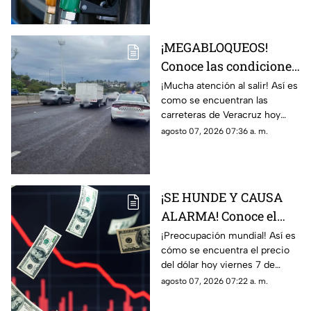
detalles.
¡MEGABLOQUEOS!
Conoce las condiciones
de las carreteras de
¡Mucha atención al salir! Así es
como se encuentran las
Veracruz hoy 7 de
carreteras de Veracruz hoy
agosto 2026
viernes 7 de agosto del 2026,
agosto 07, 2026 07:36 a. m.
según lo confirmado por
Capufe y autoridades.
¡SE HUNDE Y CAUSA
ALARMA! Conoce el
precio del dólar hoy 7
¡Preocupación mundial! Así es
cómo se encuentra el precio
de agosto 2026 en
del dólar hoy viernes 7 de
Veracruz
agosto del 2026 en bancos de
agosto 07, 2026 07:22 a. m.
México y Veracruz, según con
Banco de México.