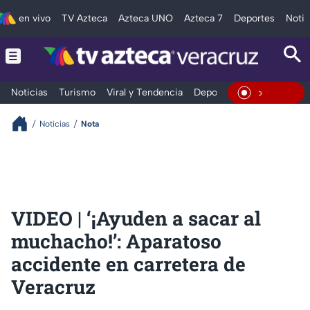
en vivo
TV Azteca
Azteca UNO
Azteca 7
Deportes
Notic
Noticias
Turismo
Viral y Tendencia
Deportes
Espectáculos
En Vivo
Noticias
Nota
VIDEO | ‘¡Ayuden a sacar al
muchacho!’: Aparatoso
accidente en carretera de
Veracruz