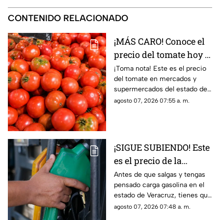
CONTENIDO RELACIONADO
¡MÁS CARO! Conoce el
precio del tomate hoy 7
de agosto 2026 en
¡Toma nota! Este es el precio
del tomate en mercados y
Veracruz
supermercados del estado de
Veracruz hoy viernes 7 de
agosto 07, 2026 07:55 a. m.
agosto del 2026. ¿Aumentó o
subió más?
¡SIGUE SUBIENDO! Este
es el precio de la
gasolina en Veracruz
Antes de que salgas y tengas
pensado carga gasolina en el
hoy 7 de agosto 2026
estado de Veracruz, tienes que
saber los precio hoy viernes 7
agosto 07, 2026 07:48 a. m.
de agosto del 2026; aquí