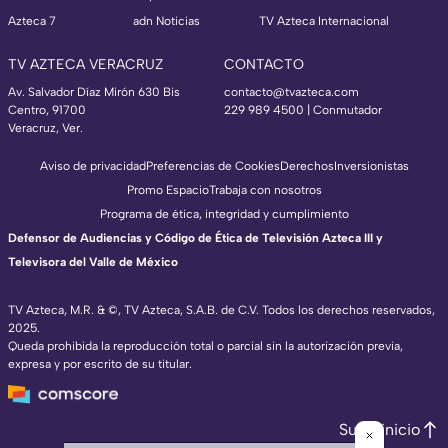
Azteca 7
adn Noticias
TV Azteca Internacional
TV AZTECA VERACRUZ
CONTACTO
Av. Salvador Díaz Mirón 630 Bis
contacto@tvazteca.com
Centro, 91700
229 989 4500 | Conmutador
Veracruz, Ver.
Aviso de privacidad
Preferencias de Cookies
Derechos
Inversionistas
Promo Espacio
Trabaja con nosotros
Programa de ética, integridad y cumplimiento
Defensor de Audiencias y Código de Ética de Televisión Azteca III y
Televisora del Valle de México
TV Azteca, M.R. & ©, TV Azteca, S.A.B. de C.V. Todos los derechos reservados,
2025.
Queda prohibida la reproducción total o parcial sin la autorización previa,
expresa y por escrito de su titular.
Subir inicio