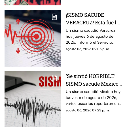
¡SISMO SACUDE
VERACRUZ! Esta fue la
magnitud de la
Un sismo sacudió Veracruz
hoy jueves 6 de agosto de
sacudida hoy 6 de
2026, informó el Servicio
agosto de 2026
Sismológico Nacional.
agosto 06, 2026 09:05 p. m.
‘Se sintió HORRIBLE’:
SISMO sacude México
hoy 6 de agosto de 2026
Un sismo sacudió México hoy
jueves 6 de agosto de 2026;
¿Cuál fue la magnitud?
varios usuarios reportaron una
percepción fuerte y “horrible”.
agosto 06, 2026 07:23 p. m.