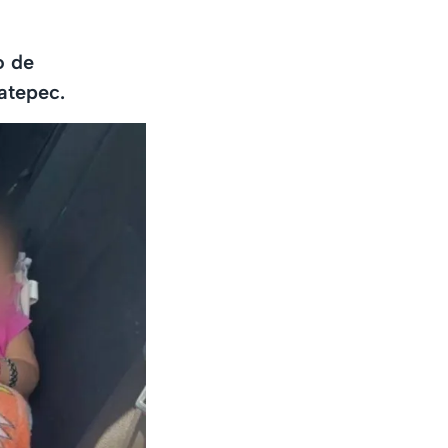
o de
atepec.