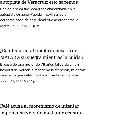
autopista de Veracruz; esto sabemos
Una caja seca fue localizada abandonada en la
autopista Orizaba-Puebla, movilizando a
corporaciones de seguridad que acordonaron la
zona e iniciaron las investigaciones
agosto 07, 2026 07:20 p. m.
correspondientes.
¿Condenarán al hombre acusado de
MATAR a su suegra mientras la cuidaba
en un hospital de Veracruz? Esto se
El caso de una mujer de 78 años fallecida en un
hospital de Veracruz mantiene la atención, mientras
sabe
se analiza qué delito podría enfrentar el hombre
detenido por la presunta agresión.
agosto 07, 2026 06:06 p. m.
PAN acusa al morenismo de intentar
imponer su versión mediante censura