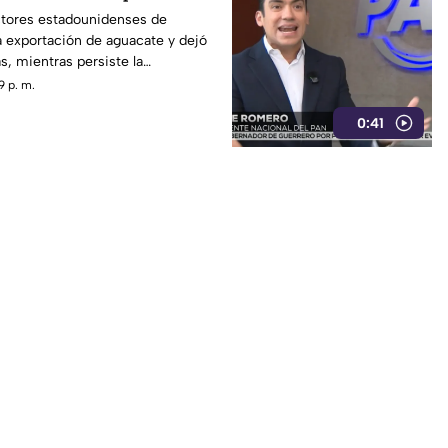
idos
ectores estadounidenses de
a exportación de aguacate y dejó
s, mientras persiste la
a extorsión.
9 p. m.
0:41