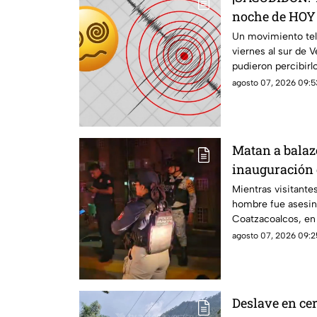
noche de HOY 
2026; ¿cuál fu
Un movimiento telú
viernes al sur de V
pudieron percibirl
agosto 07, 2026 09:5
Matan a balaz
inauguración 
Coatzacoalcos
Mientras visitantes
hombre fue asesin
Coatzacoalcos, en
inseguridad del mu
agosto 07, 2026 09:2
Deslave en cer