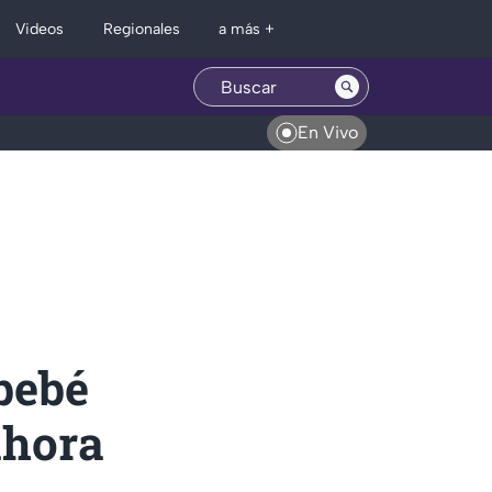
Regionales
Videos
a más +
En Vivo
bebé
ahora