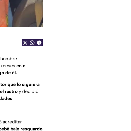
n hombre
s meses
en el
o de él.
tor que lo siguiera
el rastro
y decidió
idades
ó acreditar
bebé bajo resguardo