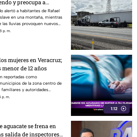
endo y preocupa a
 heridos?
o alertó a habitantes de Rafael
eslave en una montaña, mientras
 las lluvias provoquen nuevos
8 p. m.
os mujeres en Veracruz;
s menor de 12 años
on reportadas como
municipios de la zona centro de
 familiares y autoridades
su búsqueda.
 p. m.
1:12
e aguacate se frena en
s salida de inspectores