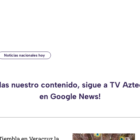
Noticias nacionales hoy
das nuestro contenido, sigue a TV Azt
en Google News!
iembla en Veracruz la