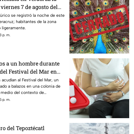
viernes 7 de agosto del
e la magnitud y epicentro?
rico se registró la noche de este
eracruz; habitantes de la zona
o ligeramente.
3 p. m.
os a un hombre durante
del Festival del Mar en
 acudían al Festival del Mar, un
ado a balazos en una colonia de
 medio del contexto de
nicipio.
5 p. m.
ro del Tepoztécatl