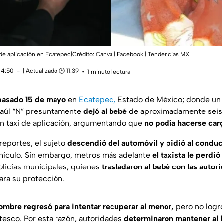
de aplicación en Ecatepec|Crédito: Canva | Facebook | Tendencias MX
14:50
| Actualizado 🕑 11:39
1 minuto lectura
 pasado 15 de mayo
en
Ecatepec,
Estado de México; donde u
Raúl “N” presuntamente
dejó al bebé
de aproximadamente sei
n taxi de aplicación, argumentando que
no podía hacerse carg
reportes, el sujeto
descendió del automóvil y pidió al conduc
ehículo. Sin embargo, metros más adelante
el taxista le perdió 
policías municipales, quienes
trasladaron al bebé con las autor
ara su protección.
hombre regresó para intentar recuperar al menor,
pero no logr
tesco. Por esta razón, autoridades
determinaron mantener al 