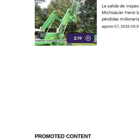
de Estados Un
La salida de insp
Michoacán frenó l
pérdidas millonaria
preocupación por l
agosto 07, 2026 05:3
2:19