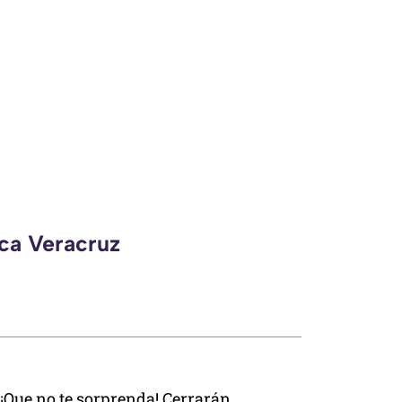
eca Veracruz
¡Que no te sorprenda! Cerrarán