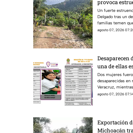
provoca estru
familias; ¿hay
Un fuerte estruend
Delgado tras un d
familias temen que
desprendimientos.
agosto 07, 2026 07:2
Desaparecen d
una de ellas e
Dos mujeres fuer
desaparecidas en 
Veracruz, mientras
mantienen activa 
agosto 07, 2026 07:14
Exportación d
Michoacán tra