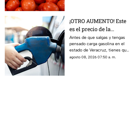
subió más?
¡OTRO AUMENTO! Este
es el precio de la
gasolina en Veracruz
Antes de que salgas y tengas
pensado carga gasolina en el
hoy 8 de agosto 2026
estado de Veracruz, tienes que
saber los precio hoy sábado 8
agosto 08, 2026 07:50 a. m.
de agosto del 2026; aquí
detalles.