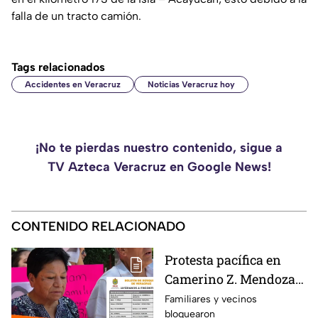
falla de un tracto camión.
Tags relacionados
Accidentes en Veracruz
Noticias Veracruz hoy
¡No te pierdas nuestro contenido, sigue a
TV Azteca Veracruz en Google News!
CONTENIDO RELACIONADO
Protesta pacífica en
Camerino Z. Mendoza
por desaparición de
Familiares y vecinos
bloquearon
comerciante; ¿qué exige