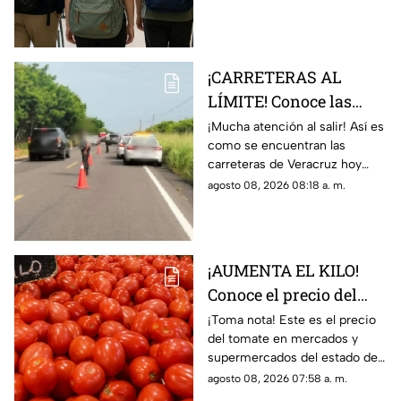
Veracruz
te decimos para cuáles no
aplicará.
¡CARRETERAS AL
LÍMITE! Conoce las
condiciones de las
¡Mucha atención al salir! Así es
como se encuentran las
carreteras de Veracruz
carreteras de Veracruz hoy
hoy 8 de agosto 2026
sábado 8 de agosto del 2026,
agosto 08, 2026 08:18 a. m.
según lo confirmado por
Capufe y autoridades.
¡AUMENTA EL KILO!
Conoce el precio del
tomate hoy 8 de agosto
¡Toma nota! Este es el precio
del tomate en mercados y
2026 en Veracruz
supermercados del estado de
Veracruz hoy sábado 8 de
agosto 08, 2026 07:58 a. m.
agosto del 2026. ¿Aumentó o