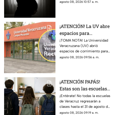
embarazo de una niña de 11
agosto 08, 2026 10:57 a. m.
años; tras varias semanas su
vecino se dio cuenta del
hecho
¡ATENCIÓN! La UV abre
espacios para
aspirantes de nuevo
¡TOMA NOTA! La Universidad
Veracruzana (UV) abrió
ingreso en Veracruz;
espacios de corrimiento para
esto debe hacer
los aspirantes de nuevo
agosto 08, 2026 09:56 a. m.
ingreso; esto es lo que debes
hacer si quieres un lugar.
¡ATENCIÓN PAPÁS!
Estas son las escuelas
que NO REGRESARÁN a
¡Entérate! No todas la escuelas
de Veracruz regresarán a
CLASES este 31 de
clases hasta el 31 de agosto del
agosto 2026 en
2026; en TV Azteca Veracruz
agosto 08, 2026 09:19 a. m.