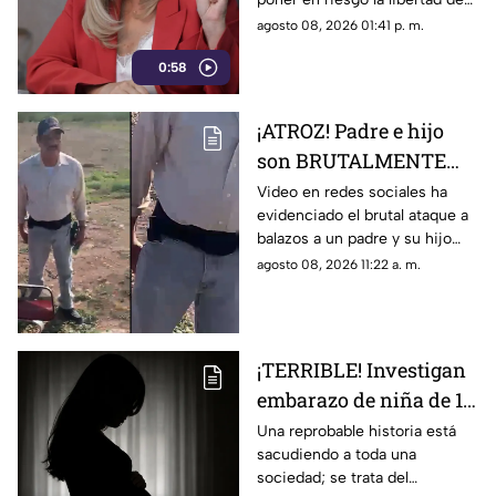
censura
expresión y abrir la puerta a
agosto 08, 2026 01:41 p. m.
sanciones contra medios y
0:58
periodistas.
¡ATROZ! Padre e hijo
son BRUTALMENTE
atacados con arma en
Video en redes sociales ha
evidenciado el brutal ataque a
riña; hay un MUERTO
balazos a un padre y su hijo
(+VIDEO)
que dejó a un muerto; esto es
agosto 08, 2026 11:22 a. m.
lo que se sabe del caso. Aquí
detalles.
¡TERRIBLE! Investigan
embarazo de niña de 11
años; esto se sabe
Una reprobable historia está
sacudiendo a toda una
(+VIDEO)
sociedad; se trata del