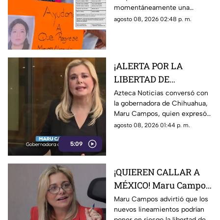
momentáneamente una
su familia?
avenida de Camerino Z.
agosto 08, 2026 02:48 p. m.
Mendoza para exigir avances
en la búsqueda de una
comerciante desaparecida
desde el jueves.
¡ALERTA POR LA
LIBERTAD DE
EXPRESIÓN! Maru
Azteca Noticias conversó con
la gobernadora de Chihuahua,
Campos advierte
Maru Campos, quien expresó
posibles riesgos por
su preocupación por los
agosto 08, 2026 01:44 p. m.
nuevos lineamientos
nuevos lineamientos y advirtió
5:09
que podrían afectar la libertad
de expresión.
¡QUIEREN CALLAR A
MÉXICO! Maru Campos
alerta por nuevos
Maru Campos advirtió que los
nuevos lineamientos podrían
lineamientos y posible
poner en riesgo la libertad de