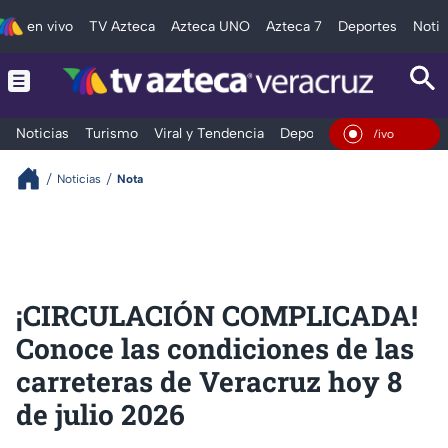
en vivo
TV Azteca
Azteca UNO
Azteca 7
Deportes
Notic
Noticias
Turismo
Viral y Tendencia
Deportes
Espectáculos
En Vivo
Noticias
Nota
¡CIRCULACIÓN COMPLICADA!
Conoce las condiciones de las
carreteras de Veracruz hoy 8
de julio 2026