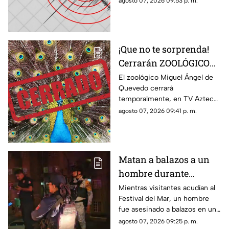
agosto 07, 2026 09:53 p. m.
epicentro?
percibirlo ligeramente.
¡Que no te sorprenda!
Cerrarán ZOOLÓGICO
en Veracruz; ¿será
El zoológico Miguel Ángel de
Quevedo cerrará
definitivo?
temporalmente, en TV Azteca
Veracruz te contamos los
agosto 07, 2026 09:41 p. m.
detalles.
Matan a balazos a un
hombre durante
inauguración del
Mientras visitantes acudían al
Festival del Mar, un hombre
Festival del Mar en
fue asesinado a balazos en una
Coatzacoalcos
colonia de Coatzacoalcos, en
agosto 07, 2026 09:25 p. m.