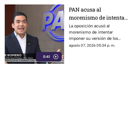
PAN acusa al
morenismo de intentar
imponer su versión
La oposición acusó al
morenismo de intentar
mediante censura
imponer su versión de los
hechos y censurar
agosto 07, 2026 05:34 p. m.
señalamientos contra
0:41
funcionarios de la 4T.