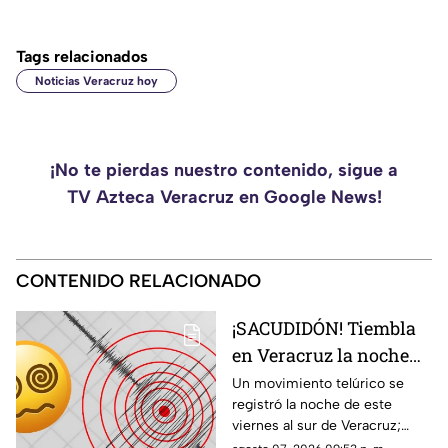
Tags relacionados
Noticias Veracruz hoy
¡No te pierdas nuestro contenido, sigue a
TV Azteca Veracruz en Google News!
CONTENIDO RELACIONADO
¡SACUDIDÓN! Tiembla
en Veracruz la noche
de HOY viernes 7 de
Un movimiento telúrico se
registró la noche de este
agosto del 2026; ¿cuál
viernes al sur de Veracruz;
fue la magnitud y
habitantes de la zona pudieron