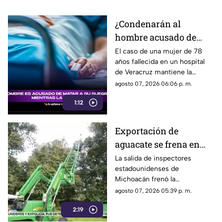
¿Condenarán al
hombre acusado de
MATAR a su suegra
El caso de una mujer de 78
años fallecida en un hospital
mientras la cuidaba en
de Veracruz mantiene la
un hospital de
atención, mientras se analiza
agosto 07, 2026 06:06 p. m.
Veracruz? Esto se sabe
qué delito podría enfrentar el
1:12
hombre detenido por la
presunta agresión.
Exportación de
aguacate se frena en
Michoacán tras salida
La salida de inspectores
estadounidenses de
de inspectores de
Michoacán frenó la
Estados Unidos
exportación de aguacate y
agosto 07, 2026 05:39 p. m.
dejó pérdidas millonarias,
2:19
mientras persiste la
preocupación por la extorsión.