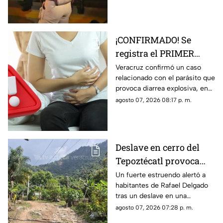
medio del contexto de
inseguridad del municipio.
¡CONFIRMADO! Se
registra el PRIMER
CASO de ‘diarrea
Veracruz confirmó un caso
relacionado con el parásito que
explosiva’ en Veracruz;
provoca diarrea explosiva, en
esto sabemos
TV Azteca Veracruz te
agosto 07, 2026 08:17 p. m.
contamos los detalles.
Deslave en cerro del
Tepoztécatl provoca
estruendo y preocupa a
Un fuerte estruendo alertó a
habitantes de Rafael Delgado
familias; ¿hay heridos?
tras un deslave en una
montaña, mientras familias
agosto 07, 2026 07:28 p. m.
temen que las lluvias