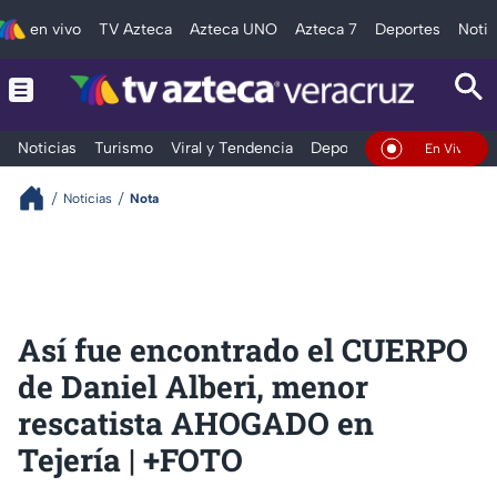
en vivo
TV Azteca
Azteca UNO
Azteca 7
Deportes
Notic
Noticias
Turismo
Viral y Tendencia
Deportes
Espectáculos
En Vivo
Noticias
Nota
Así fue encontrado el CUERPO
de Daniel Alberi, menor
rescatista AHOGADO en
Tejería | +FOTO