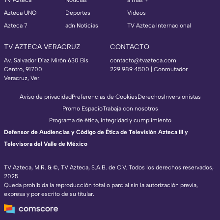
TV Azteca
Noticias
a más +
Azteca UNO
Deportes
Videos
Azteca 7
adn Noticias
TV Azteca Internacional
TV AZTECA VERACRUZ
CONTACTO
Av. Salvador Díaz Mirón 630 Bis
contacto@tvazteca.com
Centro, 91700
229 989 4500 | Conmutador
Veracruz, Ver.
Aviso de privacidad
Preferencias de Cookies
Derechos
Inversionistas
Promo Espacio
Trabaja con nosotros
Programa de ética, integridad y cumplimiento
Defensor de Audiencias y Código de Ética de Televisión Azteca III y
Televisora del Valle de México
TV Azteca, M.R. & ©, TV Azteca, S.A.B. de C.V. Todos los derechos reservados,
2025.
Queda prohibida la reproducción total o parcial sin la autorización previa,
expresa y por escrito de su titular.