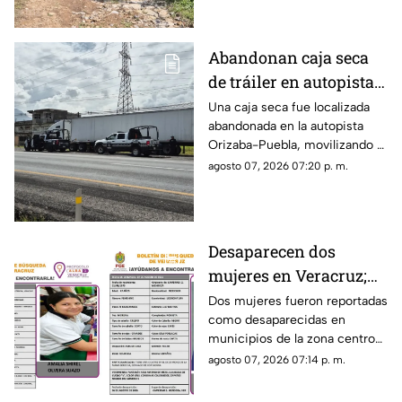
provoquen nuevos
desprendimientos.
Abandonan caja seca
de tráiler en autopista
de Veracruz; esto
Una caja seca fue localizada
abandonada en la autopista
sabemos
Orizaba-Puebla, movilizando a
corporaciones de seguridad
agosto 07, 2026 07:20 p. m.
que acordonaron la zona e
iniciaron las investigaciones
correspondientes.
Desaparecen dos
mujeres en Veracruz;
una de ellas es menor
Dos mujeres fueron reportadas
como desaparecidas en
de 12 años
municipios de la zona centro
de Veracruz, mientras
agosto 07, 2026 07:14 p. m.
familiares y autoridades
mantienen activa su búsqueda.