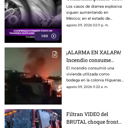
de 'DIARREA
Los casos de diarrea explosiva
siguen aumentando en
EXPLOSIVA' en el
México; en el estado de
estado; esto se sabe
Veracruz ya se registró el
agosto 09, 2026 02:11 p. m.
primero y aquí te contamos los
1:00
detalles.
¡ALARMA EN XALAPA!
Incendio consume
vivienda en la colonia
El incendio consumió una
vivienda utilizada como
Higueras; vecinos
bodega en la colonia Higueras
enfrentaron las llamas
de Xalapa; vecinos se
agosto 09, 2026 11:22 a. m.
organizaron para intentar
contener las llamas.
Filtran VIDEO del
BRUTAL choque frontal