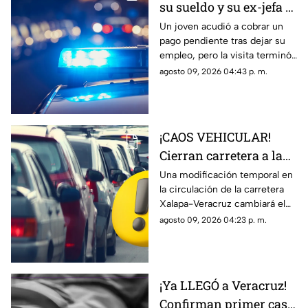
su sueldo y su ex-jefa lo
GOLPEÓ
Un joven acudió a cobrar un
pago pendiente tras dejar su
BRUTALMENTE en
empleo, pero la visita terminó
Veracruz; ¡no quería
en una agresión que quedó
agosto 09, 2026 04:43 p. m.
pagarle!
bajo señalamiento en redes
sociales.
¡CAOS VEHICULAR!
Cierran carretera a la
SALIDA de Veracruz;
Una modificación temporal en
la circulación de la carretera
¿cuál es el motivo?
Xalapa-Veracruz cambiará el
recorrido de quienes transitan
agosto 09, 2026 04:23 p. m.
por uno de los accesos hacia
el puerto.
¡Ya LLEGÓ a Veracruz!
Confirman primer caso