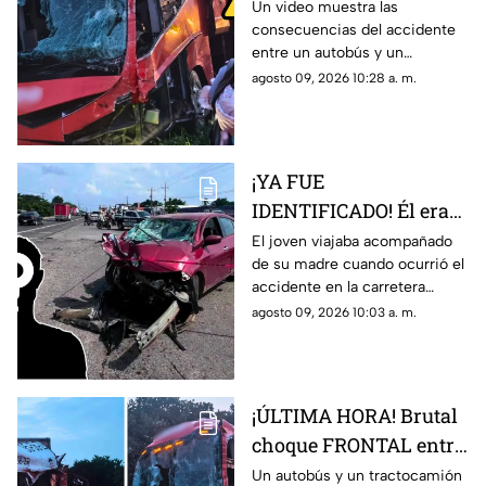
entre autobús de
Un video muestra las
consecuencias del accidente
pasajeros y
entre un autobús y un
tractocamión en
tractocamión en la carretera
agosto 09, 2026 10:28 a. m.
Veracruz
Cosamaloapan-La Tinaja; hubo
varios lesionados.
¡YA FUE
IDENTIFICADO! Él era
el joven que falleció
El joven viajaba acompañado
de su madre cuando ocurrió el
mientras viajaba con
accidente en la carretera
su madre en carretera
Tierra Blanca-Las Tinajas;
agosto 09, 2026 10:03 a. m.
de Veracruz
recientemente fue
identificado.
¡ÚLTIMA HORA! Brutal
choque FRONTAL entre
autobús de pasajeros y
Un autobús y un tractocamión