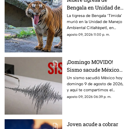
Bengala en Unidad de
Manejo Ambiental de
La tigresa de Bengala ‘Tímida’
murió en la Unidad de Manejo
Orizaba ¿Cuál fue la
Ambiental Citlaltépetl, en
causa?
Orizaba; suman ya dos felinos
agosto 09, 2026 11:00 p. m.
muertos en poco más de un
mes.
¡Domingo MOVIDO!
Sismo sacude México
hoy 9 de agosto de 2026
Un sismo sacudió México hoy
domingo 9 de agosto de 2026,
¿Cuál fue la magnitud?
y aquí te compartimos el
reporte oficial del Servicio
agosto 09, 2026 06:39 p. m.
Sismológico Nacional.
Joven acude a cobrar