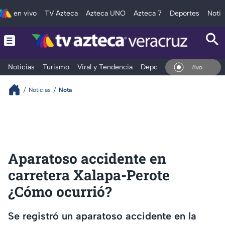
en vivo
TV Azteca
Azteca UNO
Azteca 7
Deportes
Notic
Noticias
Turismo
Viral y Tendencia
Deportes
Espectáculos
En Vivo
Noticias
Nota
Aparatoso accidente en
carretera Xalapa-Perote
¿Cómo ocurrió?
Se registró un aparatoso accidente en la