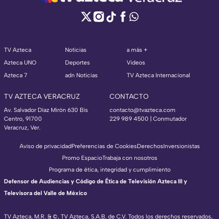
TV Azteca
Noticias
a más +
Azteca UNO
Deportes
Videos
Azteca 7
adn Noticias
TV Azteca Internacional
TV AZTECA VERACRUZ
CONTACTO
Av. Salvador Díaz Mirón 630 Bis
contacto@tvazteca.com
Centro, 91700
229 989 4500 | Conmutador
Veracruz, Ver.
Aviso de privacidad
Preferencias de Cookies
Derechos
Inversionistas
Promo Espacio
Trabaja con nosotros
Programa de ética, integridad y cumplimiento
Defensor de Audiencias y Código de Ética de Televisión Azteca III y
Televisora del Valle de México
TV Azteca, M.R. & ©, TV Azteca, S.A.B. de C.V. Todos los derechos reservados,