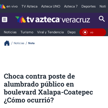
en vivo
TV Azteca
Azteca UNO
Azteca 7
Deportes
Notic
Noticias
Turismo
Viral y Tendencia
Deportes
Espectáculos
En Viv
Noticias
Nota
Choca contra poste de
alumbrado público en
boulevard Xalapa-Coatepec
¿Cómo ocurrió?