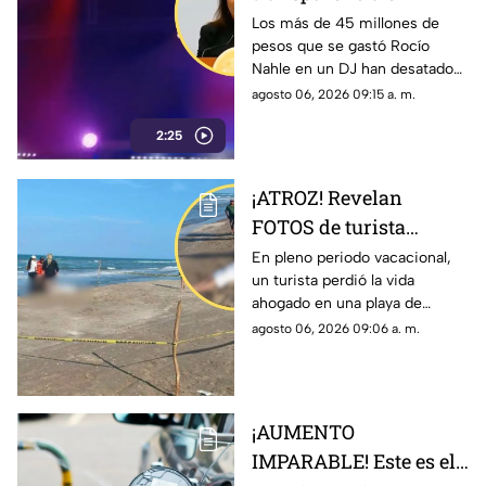
Festival del Mar;
Los más de 45 millones de
pesos que se gastó Rocío
acusan que Rocío
Nahle en un DJ han desatado
Nahle usa eventos
inconformidad entre los
agosto 06, 2026 09:15 a. m.
como distractores
veracruzanos que aseguran
2:25
pudieron ser usados para salir
de crisis.
¡ATROZ! Revelan
FOTOS de turista
ahogado en playa
En pleno periodo vacacional,
un turista perdió la vida
Cazones de Veracruz
ahogado en una playa de
Cazones de Herrera, al norte
agosto 06, 2026 09:06 a. m.
del estado de Veracruz; filtran
fotos del cuerpo.
¡AUMENTO
IMPARABLE! Este es el