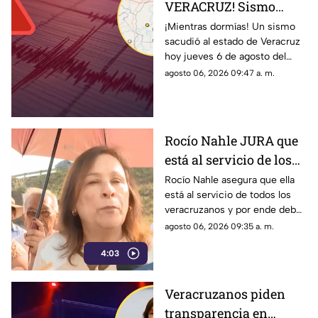
VERACRUZ! Sismo
mueve al estado hoy 6
¡Mientras dormías! Un sismo
sacudió al estado de Veracruz
de agostos 2026;
hoy jueves 6 de agosto del
¿Dónde fue su
2026; en TV Azteca te damos
agosto 06, 2026 09:47 a. m.
epicentro?
los detalles de la magnitud y
epicentro.
Rocío Nahle JURA que
está al servicio de los
veracruzanos; se le
Rocío Nahle asegura que ella
está al servicio de todos los
olvida el sarcasmo con
veracruzanos y por ende debe
que responde
responder lo que se le
agosto 06, 2026 09:35 a. m.
pregunta...aunque en sus
4:03
respuestas no diga nada.
Veracruzanos piden
transparencia en