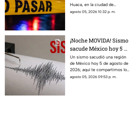
Huaca, en la ciudad de
Veracruz, por lo que la zona
agosto 05, 2026 10:32 p. m.
fue acordonada.
¡Noche MOVIDA! Sismo
sacude México hoy 5 de
agosto de 2026 ¿Cuál
Un sismo sacudió una región
de México hoy 5 de agosto de
fue la magnitud?
2026; aquí te compartimos los
detalles.
agosto 05, 2026 09:53 p. m.