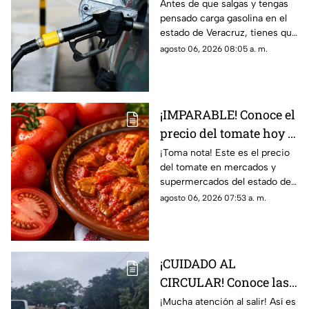
precio de la gasolina en
Antes de que salgas y tengas
pensado carga gasolina en el
Veracruz hoy 6 de
estado de Veracruz, tienes que
agosto 2026
saber los precio hoy jueves 6
agosto 06, 2026 08:05 a. m.
de agosto del 2026; aquí
detalles.
¡IMPARABLE! Conoce el
precio del tomate hoy 6
de agosto 2026 en
¡Toma nota! Este es el precio
del tomate en mercados y
Veracruz
supermercados del estado de
Veracruz hoy jueves 6 de
agosto 06, 2026 07:53 a. m.
agosto del 2026. ¿Aumentó o
subió más?
¡CUIDADO AL
CIRCULAR! Conoce las
condiciones de las
¡Mucha atención al salir! Así es