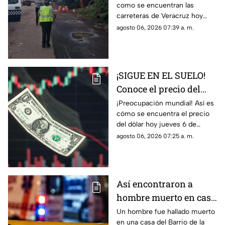
como se encuentran las
carreteras de Veracruz
carreteras de Veracruz hoy
hoy 6 de agosto 2026
jueves 6 de agosto del 2026,
agosto 06, 2026 07:39 a. m.
según lo confirmado por
Capufe y autoridades
¡SIGUE EN EL SUELO!
Conoce el precio del
dólar hoy 6 de agosto
¡Preocupación mundial! Así es
cómo se encuentra el precio
2026 en Veracruz
del dólar hoy jueves 6 de
agosto del 2026 en bancos de
agosto 06, 2026 07:25 a. m.
México y Veracruz, según con
Banco de México.
Así encontraron a
hombre muerto en casa
del Barrio de la Huaca,
Un hombre fue hallado muerto
en una casa del Barrio de la
en Veracruz