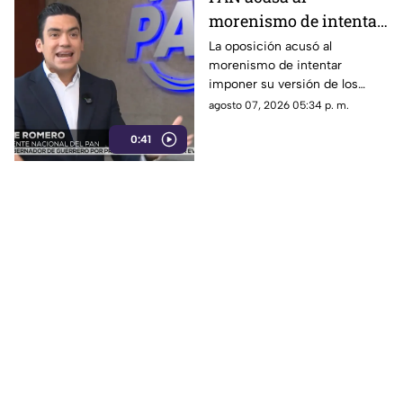
morenismo de intentar
imponer su versión
La oposición acusó al
morenismo de intentar
mediante censura
imponer su versión de los
hechos y censurar
agosto 07, 2026 05:34 p. m.
señalamientos contra
0:41
funcionarios de la 4T.