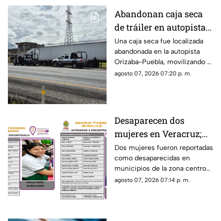
Abandonan caja seca
de tráiler en autopista
de Veracruz; esto
Una caja seca fue localizada
abandonada en la autopista
sabemos
Orizaba-Puebla, movilizando a
corporaciones de seguridad
agosto 07, 2026 07:20 p. m.
que acordonaron la zona e
iniciaron las investigaciones
correspondientes.
Desaparecen dos
mujeres en Veracruz;
una de ellas es menor
Dos mujeres fueron reportadas
como desaparecidas en
de 12 años
municipios de la zona centro
de Veracruz, mientras
agosto 07, 2026 07:14 p. m.
familiares y autoridades
mantienen activa su búsqueda.