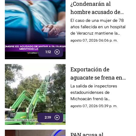
¿Condenarán al
hombre acusado de
MATAR a su suegra
El caso de una mujer de 78
años fallecida en un hospital
mientras la cuidaba en
de Veracruz mantiene la
un hospital de
atención, mientras se analiza
agosto 07, 2026 06:06 p. m.
Veracruz? Esto se sabe
qué delito podría enfrentar el
1:12
hombre detenido por la
presunta agresión.
Exportación de
aguacate se frena en
Michoacán tras salida
La salida de inspectores
estadounidenses de
de inspectores de
Michoacán frenó la
Estados Unidos
exportación de aguacate y
agosto 07, 2026 05:39 p. m.
dejó pérdidas millonarias,
2:19
mientras persiste la
preocupación por la extorsión.
PAN acusa al