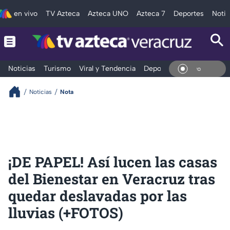
en vivo
TV Azteca
Azteca UNO
Azteca 7
Deportes
Notic
Noticias
Turismo
Viral y Tendencia
Deportes
Espectáculos
En Vi
Noticias
Nota
¡DE PAPEL! Así lucen las casas
del Bienestar en Veracruz tras
quedar deslavadas por las
lluvias (+FOTOS)