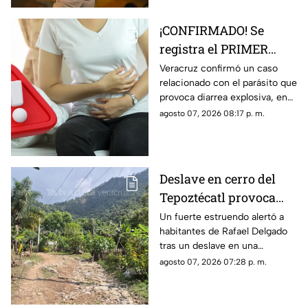
¡CONFIRMADO! Se
registra el PRIMER
CASO de ‘diarrea
Veracruz confirmó un caso
relacionado con el parásito que
explosiva’ en Veracruz;
provoca diarrea explosiva, en
esto sabemos
TV Azteca Veracruz te
agosto 07, 2026 08:17 p. m.
contamos los detalles.
Deslave en cerro del
Tepoztécatl provoca
estruendo y preocupa a
Un fuerte estruendo alertó a
habitantes de Rafael Delgado
familias; ¿hay heridos?
tras un deslave en una
montaña, mientras familias
agosto 07, 2026 07:28 p. m.
temen que las lluvias
provoquen nuevos
desprendimientos.