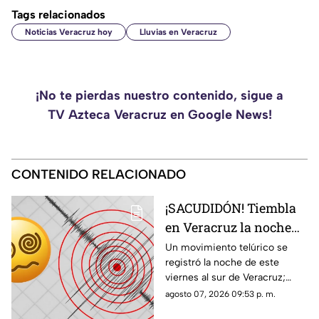
Tags relacionados
Noticias Veracruz hoy
Lluvias en Veracruz
¡No te pierdas nuestro contenido, sigue a
TV Azteca Veracruz en Google News!
CONTENIDO RELACIONADO
¡SACUDIDÓN! Tiembla
en Veracruz la noche
de HOY viernes 7 de
Un movimiento telúrico se
registró la noche de este
agosto del 2026; ¿cuál
viernes al sur de Veracruz;
fue la magnitud y
habitantes de la zona pudieron
agosto 07, 2026 09:53 p. m.
epicentro?
percibirlo ligeramente.