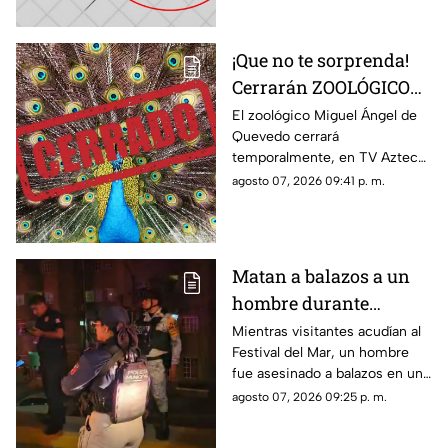
¡Que no te sorprenda!
Cerrarán ZOOLÓGICO
en Veracruz; ¿será
El zoológico Miguel Ángel de
Quevedo cerrará
definitivo?
temporalmente, en TV Azteca
Veracruz te contamos los
agosto 07, 2026 09:41 p. m.
detalles.
Matan a balazos a un
hombre durante
inauguración del
Mientras visitantes acudían al
Festival del Mar, un hombre
Festival del Mar en
fue asesinado a balazos en una
Coatzacoalcos
colonia de Coatzacoalcos, en
agosto 07, 2026 09:25 p. m.
medio del contexto de
inseguridad del municipio.