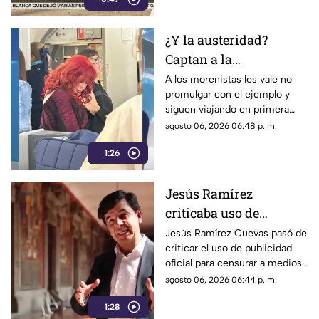
¿Y la austeridad?
Captan a la
gobernadora Layda
A los morenistas les vale no
promulgar con el ejemplo y
Sansores viajando en
siguen viajando en primera
primera clase a Madrid
clase a otros países.
agosto 06, 2026 06:48 p. m.
1:26
Jesús Ramírez
criticaba uso de
publicidad oficial para
Jesús Ramírez Cuevas pasó de
criticar el uso de publicidad
censurar a medios, hoy
oficial para censurar a medios
es pieza clave en
de comunicación, a ser pieza
agosto 06, 2026 06:44 p. m.
estrategia de censura
clave en la estrategia de
del gobierno
1:28
censura del actual gobierno.