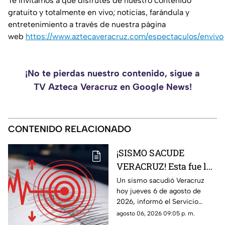
Te invitamos a que disfrutes de nuestro contenido
gratuito y totalmente en vivo; noticias, farándula y
entretenimiento a través de nuestra página
web
https://www.aztecaveracruz.com/espectaculos/envivo
¡No te pierdas nuestro contenido, sigue a
TV Azteca Veracruz en Google News!
CONTENIDO RELACIONADO
¡SISMO SACUDE
VERACRUZ! Esta fue la
magnitud de la
Un sismo sacudió Veracruz
hoy jueves 6 de agosto de
sacudida hoy 6 de
2026, informó el Servicio
agosto de 2026
Sismológico Nacional.
agosto 06, 2026 09:05 p. m.