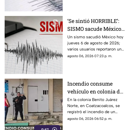
‘Se sintió HORRIBLE’:
SISMO sacude México
hoy 6 de agosto de 2026
Un sismo sacudió México hoy
jueves 6 de agosto de 2026;
¿Cuál fue la magnitud?
varios usuarios reportaron una
percepción fuerte y “horrible”.
agosto 06, 2026 07:23 p. m.
Incendio consume
vehículo en colonia de
Coatzacoalcos (+VIDEO)
En la colonia Benito Juárez
Norte, en Coatzacoalcos, se
registró el incendio de un
vehículo, lo que movilizó a
agosto 06, 2026 06:52 p. m.
elementos de emergencias.
0:47