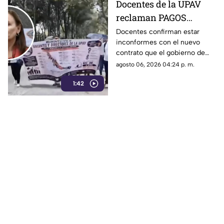
Docentes de la UPAV
reclaman PAGOS
PENDIENTES a Rocío
Docentes confirman estar
inconformes con el nuevo
Nahle
contrato que el gobierno de
Rocío Nahle les está
agosto 06, 2026 04:24 p. m.
imponiendo, ya que el nuevo
1:42
tabulador reduce su salario.