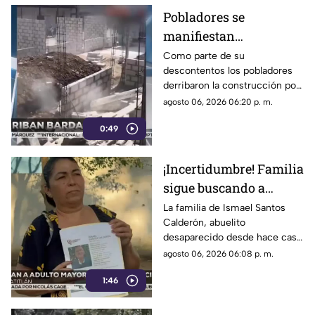
Pobladores se
manifiestan
DERRIBANDO BARDA
Como parte de su
descontentos los pobladores
tras desacuerdo con
derribaron la construcción por
construcción en
realizar los trabajos sin
agosto 06, 2026 06:20 p. m.
Veracruz [VIDEO]
consultar con los habitantes a
0:49
quienes les afectaría.
¡Incertidumbre! Familia
sigue buscando a
abuelito a casi un mes
La familia de Ismael Santos
Calderón, abuelito
de desaparecido en
desaparecido desde hace casi
Veracruz
un mes en Minatitlán,
agosto 06, 2026 06:08 p. m.
Veracruz, vive en la
1:46
incertidumbre al no saber nada
de su familiar.