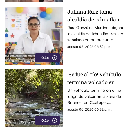
Juliana Ruiz toma
alcaldía de Ixhuatlán
para que Raúl González
Raúl González Martínez dejará
la alcaldía de Ixhuatlán tras ser
enfrente investigación
señalado como presunto
por homicidio
culpable por el homicidio de la
agosto 06, 2026 06:32 p. m.
periodista Roxana Guzmán.
0:36
¡Se fue al río! Vehículo
termina volcado en
Coatepec (+VIDEO)
Un vehículo terminó en el río
luego de volcar en la zona de
Briones, en Coatepec,
movilizando a elementos de
agosto 06, 2026 06:32 p. m.
emergencias.
0:26