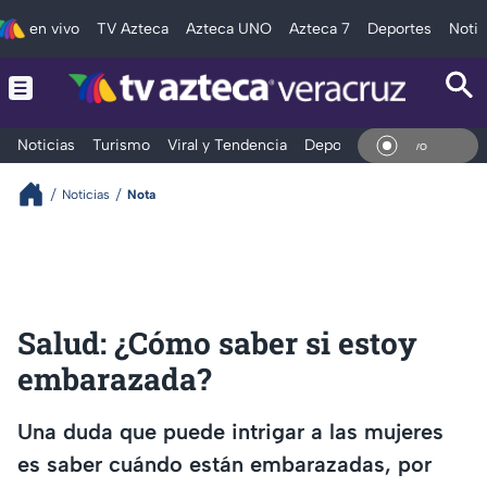
en vivo
TV Azteca
Azteca UNO
Azteca 7
Deportes
Notic
Noticias
Turismo
Viral y Tendencia
Deportes
Espectáculos
En Vi
Noticias
Nota
Salud: ¿Cómo saber si estoy
embarazada?
Una duda que puede intrigar a las mujeres
es saber cuándo están embarazadas, por