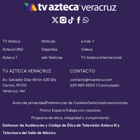
TV Azteca
Noticias
a más +
Azteca UNO
Deportes
Videos
Azteca 7
adn Noticias
TV Azteca Internacional
TV AZTECA VERACRUZ
CONTACTO
Av. Salvador Díaz Mirón 630 Bis
contacto@tvazteca.com
Centro, 91700
229 989 4500 | Conmutador
Veracruz, Ver.
Aviso de privacidad
Preferencias de Cookies
Derechos
Inversionistas
Promo Espacio
Trabaja con nosotros
Programa de ética, integridad y cumplimiento
Defensor de Audiencias y Código de Ética de Televisión Azteca III y
Televisora del Valle de México