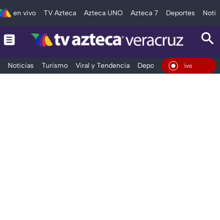
en vivo
TV Azteca
Azteca UNO
Azteca 7
Deportes
Notic
Noticias
Turismo
Viral y Tendencia
Deportes
Espectáculos
En Vivo