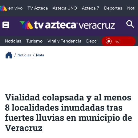
en vivo
TV Azteca
Azteca UNO
Azteca 7
Deportes
Notic
Noticias
Turismo
Viral y Tendencia
Deportes
Espectáculos
En Viv
Noticias
Nota
Vialidad colapsada y al menos
8 localidades inundadas tras
fuertes lluvias en municipio de
Veracruz