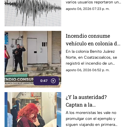
varios usuarios reportaron una
percepción fuerte y “horrible”.
agosto 06, 2026 07:23 p. m.
Incendio consume
vehículo en colonia de
Coatzacoalcos (+VIDEO)
En la colonia Benito Juárez
Norte, en Coatzacoalcos, se
registró el incendio de un
vehículo, lo que movilizó a
agosto 06, 2026 06:52 p. m.
elementos de emergencias.
0:47
¿Y la austeridad?
Captan a la
gobernadora Layda
A los morenistas les vale no
promulgar con el ejemplo y
Sansores viajando en
siguen viajando en primera