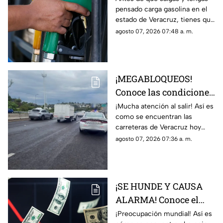
pensado carga gasolina en el
hoy 7 de agosto 2026
estado de Veracruz, tienes que
saber los precio hoy viernes 7
agosto 07, 2026 07:48 a. m.
de agosto del 2026; aquí
detalles.
¡MEGABLOQUEOS!
Conoce las condiciones
de las carreteras de
¡Mucha atención al salir! Así es
como se encuentran las
Veracruz hoy 7 de
carreteras de Veracruz hoy
agosto 2026
viernes 7 de agosto del 2026,
agosto 07, 2026 07:36 a. m.
según lo confirmado por
Capufe y autoridades.
¡SE HUNDE Y CAUSA
ALARMA! Conoce el
precio del dólar hoy 7
¡Preocupación mundial! Así es