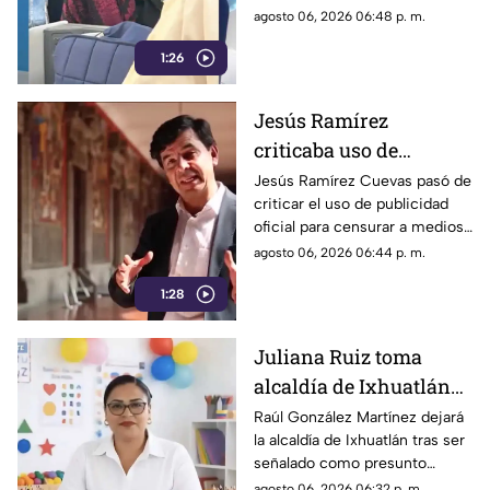
primera clase a Madrid
clase a otros países.
agosto 06, 2026 06:48 p. m.
1:26
Jesús Ramírez
criticaba uso de
publicidad oficial para
Jesús Ramírez Cuevas pasó de
criticar el uso de publicidad
censurar a medios, hoy
oficial para censurar a medios
es pieza clave en
de comunicación, a ser pieza
agosto 06, 2026 06:44 p. m.
estrategia de censura
clave en la estrategia de
del gobierno
1:28
censura del actual gobierno.
Juliana Ruiz toma
alcaldía de Ixhuatlán
para que Raúl González
Raúl González Martínez dejará
la alcaldía de Ixhuatlán tras ser
enfrente investigación
señalado como presunto
por homicidio
culpable por el homicidio de la
agosto 06, 2026 06:32 p. m.