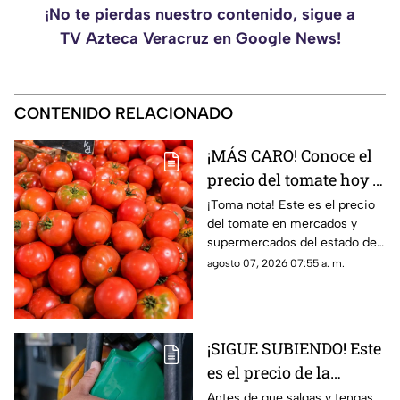
¡No te pierdas nuestro contenido, sigue a
TV Azteca Veracruz en Google News!
CONTENIDO RELACIONADO
¡MÁS CARO! Conoce el
precio del tomate hoy 7
de agosto 2026 en
¡Toma nota! Este es el precio
del tomate en mercados y
Veracruz
supermercados del estado de
Veracruz hoy viernes 7 de
agosto 07, 2026 07:55 a. m.
agosto del 2026. ¿Aumentó o
subió más?
¡SIGUE SUBIENDO! Este
es el precio de la
gasolina en Veracruz
Antes de que salgas y tengas