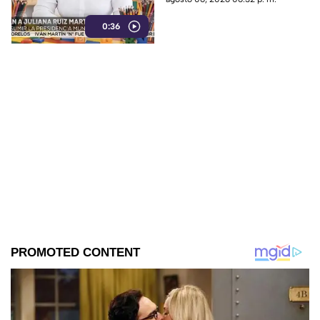
periodista Roxana Guzmán.
0:36