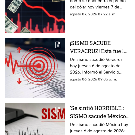
cómo se encuentra el precio
de agosto 2026 en
del dólar hoy viernes 7 de
Veracruz
agosto del 2026 en bancos de
agosto 07, 2026 07:22 a. m.
México y Veracruz, según con
Banco de México.
¡SISMO SACUDE
VERACRUZ! Esta fue la
magnitud de la
Un sismo sacudió Veracruz
hoy jueves 6 de agosto de
sacudida hoy 6 de
2026, informó el Servicio
agosto de 2026
Sismológico Nacional.
agosto 06, 2026 09:05 p. m.
‘Se sintió HORRIBLE’:
SISMO sacude México
hoy 6 de agosto de 2026
Un sismo sacudió México hoy
jueves 6 de agosto de 2026;
¿Cuál fue la magnitud?