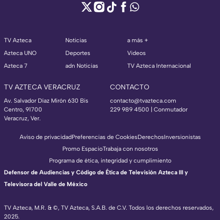
TV Azteca
Noticias
a más +
Azteca UNO
Deportes
Videos
Azteca 7
adn Noticias
TV Azteca Internacional
TV AZTECA VERACRUZ
CONTACTO
Av. Salvador Díaz Mirón 630 Bis
contacto@tvazteca.com
Centro, 91700
229 989 4500 | Conmutador
Veracruz, Ver.
Aviso de privacidad
Preferencias de Cookies
Derechos
Inversionistas
Promo Espacio
Trabaja con nosotros
Programa de ética, integridad y cumplimiento
Defensor de Audiencias y Código de Ética de Televisión Azteca III y
Televisora del Valle de México
TV Azteca, M.R. & ©, TV Azteca, S.A.B. de C.V. Todos los derechos reservados,
2025.