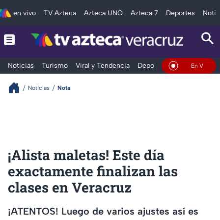
en vivo
TV Azteca
Azteca UNO
Azteca 7
Deportes
Notic
Noticias
Turismo
Viral y Tendencia
Deportes
Espectáculos
En Vivo
Noticias
Nota
¡Alista maletas! Este día
exactamente finalizan las
clases en Veracruz
¡ATENTOS! Luego de varios ajustes así es