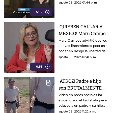
su preocupación por los
agosto 08, 2026 01:44 p. m.
nuevos lineamientos
nuevos lineamientos y advirtió
5:09
que podrían afectar la libertad
de expresión.
¡QUIEREN CALLAR A
MÉXICO! Maru Campos
alerta por nuevos
Maru Campos advirtió que los
nuevos lineamientos podrían
lineamientos y posible
poner en riesgo la libertad de
censura
expresión y abrir la puerta a
agosto 08, 2026 01:41 p. m.
sanciones contra medios y
0:58
periodistas.
¡ATROZ! Padre e hijo
son BRUTALMENTE
atacados con arma en
Video en redes sociales ha
evidenciado el brutal ataque a
riña; hay un MUERTO
balazos a un padre y su hijo
(+VIDEO)
que dejó a un muerto; esto es
agosto 08, 2026 11:22 a. m.