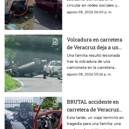
de Veracruz donde un
circular en redes sociales y
joven MURIÓ; su madre
muestran los momentos
agosto 08, 2026 06:00 p. m.
está grave
posteriores a un choque que
terminó separando a una
madre de su hijo.
Volcadura en carretera
de Veracruz deja a una
familia lesionada
Una familia resultó lesionada
tras la volcadura de una
camioneta en la carretera
Fortín-Orizaba, donde la
agosto 08, 2026 05:26 p. m.
circulación fue cerrada
mientras cuerpos de
emergencia atendían el
accidente.
BRUTAL accidente en
carretera de Veracruz
deja a joven MUERTO y
Esta tarde, un viaje terminó en
tragedia para una familia: una
a su madre gravemente