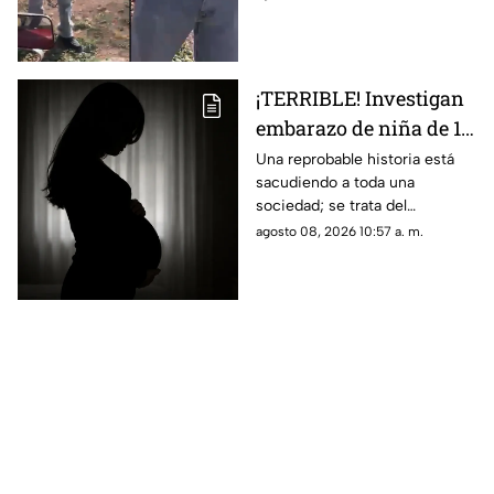
lo que se sabe del caso. Aquí
detalles.
¡TERRIBLE! Investigan
embarazo de niña de 11
años; esto se sabe
Una reprobable historia está
sacudiendo a toda una
(+VIDEO)
sociedad; se trata del
embarazo de una niña de 11
agosto 08, 2026 10:57 a. m.
años; tras varias semanas su
vecino se dio cuenta del
hecho