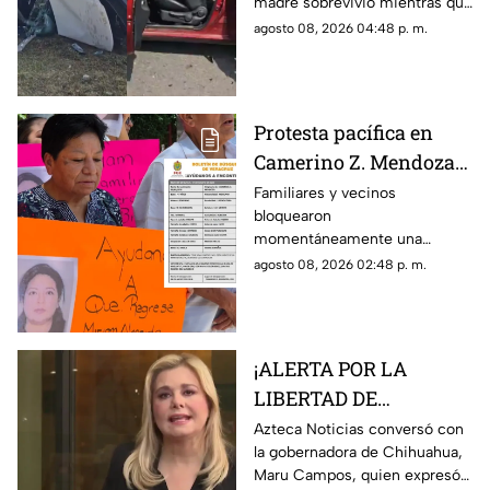
madre sobrevivió mientras que
herida; buscan a sus
su hijo murió tras el fuerte
agosto 08, 2026 04:48 p. m.
familiares
impacto.
Protesta pacífica en
Camerino Z. Mendoza
por desaparición de
Familiares y vecinos
bloquearon
comerciante; ¿qué exige
momentáneamente una
su familia?
avenida de Camerino Z.
agosto 08, 2026 02:48 p. m.
Mendoza para exigir avances
en la búsqueda de una
comerciante desaparecida
desde el jueves.
¡ALERTA POR LA
LIBERTAD DE
EXPRESIÓN! Maru
Azteca Noticias conversó con
la gobernadora de Chihuahua,
Campos advierte
Maru Campos, quien expresó
posibles riesgos por