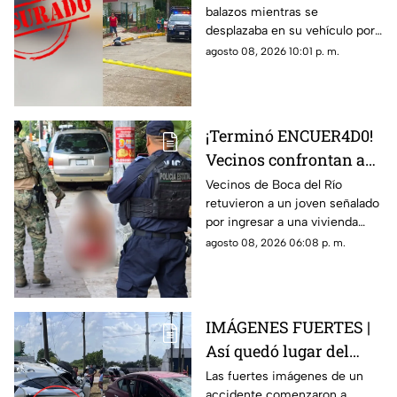
balazos mientras se
en Poza Rica
desplazaba en su vehículo por
una colonia de Poza Rica,
agosto 08, 2026 10:01 p. m.
donde policías acordonaron la
zona tras el crimen.
¡Terminó ENCUER4D0!
Vecinos confrontan a
presunto ladrón en
Vecinos de Boca del Río
retuvieron a un joven señalado
Infonavit de Boca del
por ingresar a una vivienda
Río
durante la madrugada y lo
agosto 08, 2026 06:08 p. m.
entregaron a las autoridades
tras exhibirlo.
IMÁGENES FUERTES |
Así quedó lugar del
accidente en carretera
Las fuertes imágenes de un
accidente comenzaron a